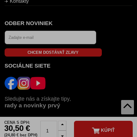
Kontakty
ODBER NOVINIEK
CHCEM DOSTÁVAŤ ZĽAVY
SOCIÁLNE SIETE
Sledujte nás a získajte tipy,
rady a novinky prvý
CENA S DPH:
AUTOZULU V:
30,50 €
KÚPIŤ
SK
CZ
HU
RO
BG
(24,80 € bez DPH)