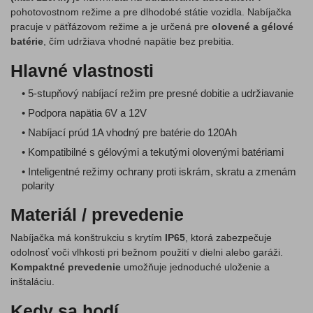
pohotovostnom režime a pre dlhodobé státie vozidla. Nabíjačka
pracuje v päťfázovom režime a je určená pre
olovené a gélové
batérie
, čím udržiava vhodné napätie bez prebitia.
Hlavné vlastnosti
• 5-stupňový nabíjací režim pre presné dobitie a udržiavanie
• Podpora napätia 6V a 12V
• Nabíjací prúd 1A vhodný pre batérie do 120Ah
• Kompatibilné s gélovými a tekutými olovenými batériami
• Inteligentné režimy ochrany proti iskrám, skratu a zmenám
polarity
Materiál / prevedenie
Nabíjačka má konštrukciu s krytím
IP65
, ktorá zabezpečuje
odolnosť voči vlhkosti pri bežnom použití v dielni alebo garáži.
Kompaktné prevedenie
umožňuje jednoduché uloženie a
inštaláciu.
Kedy sa hodí