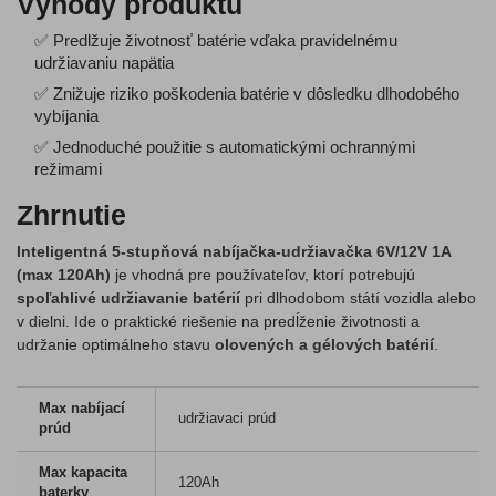
Výhody produktu
✅ Predlžuje životnosť batérie vďaka pravidelnému
udržiavaniu napätia
✅ Znižuje riziko poškodenia batérie v dôsledku dlhodobého
vybíjania
✅ Jednoduché použitie s automatickými ochrannými
režimami
Zhrnutie
Inteligentná 5-stupňová nabíjačka-udržiavačka 6V/12V 1A
(max 120Ah)
je vhodná pre používateľov, ktorí potrebujú
spoľahlivé udržiavanie batérií
pri dlhodobom státí vozidla alebo
v dielni. Ide o praktické riešenie na predĺženie životnosti a
udržanie optimálneho stavu
olovených a gélových batérií
.
Max nabíjací
udržiavaci prúd
prúd
Max kapacita
120Ah
baterky