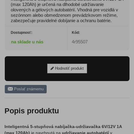
(max 120Ah) je určená na dlhodobé udržiavanie
olovených a gélových autobatérií. Vhodná pre vozidlá v
sezónnom alebo obmedzenom prevádzkovom režime,
zabezpečuje pravidelné dobíjanie a ochranu batérie.
Dostupnosť:
Kód:
na sklade u nás
4r95507
Hodnotiť produkt
Poslať známemu
Popis produktu
Inteligentná 5-stupňová nabíjačka-udržiavačka 6V/12V 1A
(max 120Ah)
je navrhnutá na
udržiavanie autobatérií
v