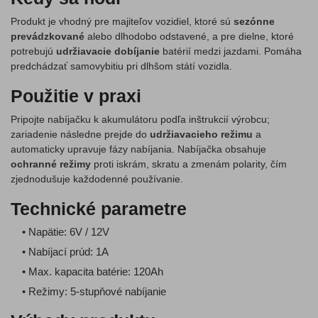
Produkt je vhodný pre majiteľov vozidiel, ktoré sú
sezónne
prevádzkované
alebo dlhodobo odstavené, a pre dielne, ktoré
potrebujú
udržiavacie dobíjanie
batérií medzi jazdami. Pomáha
predchádzať samovybitiu pri dlhšom státí vozidla.
Použitie v praxi
Pripojte nabíjačku k akumulátoru podľa inštrukcií výrobcu;
zariadenie následne prejde do
udržiavacieho režimu
a
automaticky upravuje fázy nabíjania. Nabíjačka obsahuje
ochranné režimy
proti iskrám, skratu a zmenám polarity, čím
zjednodušuje každodenné používanie.
Technické parametre
• Napätie: 6V / 12V
• Nabíjací prúd: 1A
• Max. kapacita batérie: 120Ah
• Režimy: 5-stupňové nabíjanie