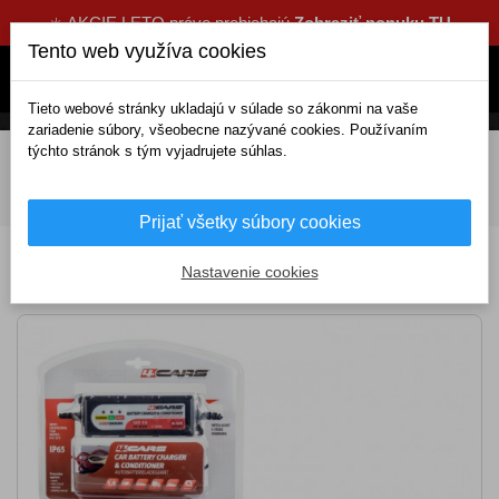
☀️ AKCIE LETO práve prebiehajú
Zobraziť ponuku TU
Tento web využíva cookies
Tieto webové stránky ukladajú v súlade so zákonmi na vaše
zariadenie súbory, všeobecne nazývané cookies. Používaním
týchto stránok s tým vyjadrujete súhlas.
DOMOV
Výbava a náradie
Nástroje, prístroje
Nabíjačky autobatérii
Inteligentná 5-stupňová nabíjačka-
udržiavačka 6V/12V 1A (max 120Ah)
Prijať všetky súbory cookies
Inteligentná 5-stupňová nabíjačka-
Nastavenie cookies
udržiavačka 6V/12V 1A (max 120Ah)