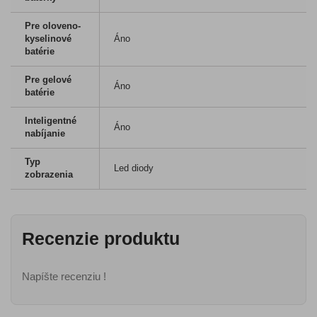
Pre oloveno-
kyselinové
Áno
batérie
Pre gelové
Áno
batérie
Inteligentné
Áno
nabíjanie
Typ
Led diody
zobrazenia
Recenzie produktu
Napíšte recenziu !