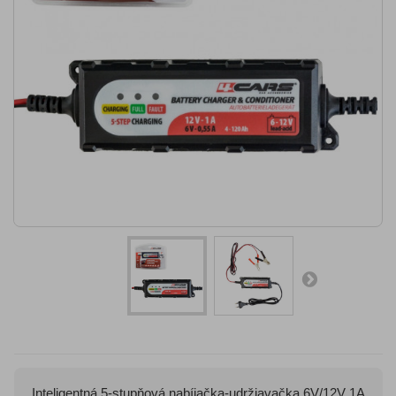
Inteligentná 5-stupňová nabíjačka-udržiavačka 6V/12V 1A