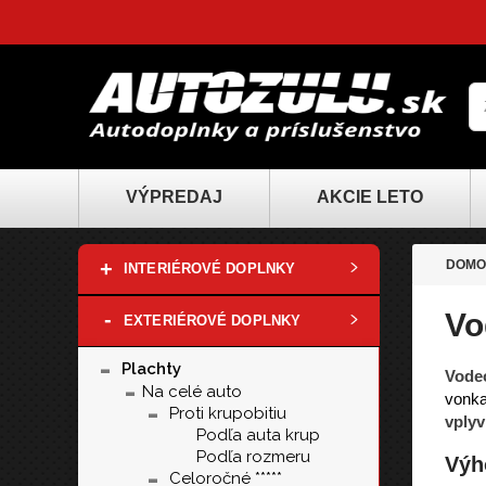
VÝPREDAJ
AKCIE LETO
+
DOMO
INTERIÉROVÉ DOPLNKY
-
Vo
EXTERIÉROVÉ DOPLNKY
-
Plachty
Vodeo
-
Na celé auto
vonka
-
Proti krupobitiu
vply
Podľa auta krup
Podľa rozmeru
Výh
-
Celoročné *****