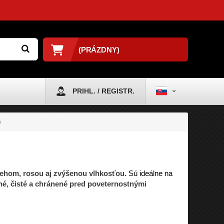
(PRÁZDNY)
PRIHL. / REGISTR.
é
ehom, rosou aj zvýšenou vlhkosťou
. Sú ideálne na
é, čisté a chránené pred poveternostnými