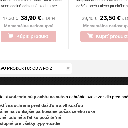
e vode odolná ochranná plachta pre...
dažďa, snehu alebo prudkého sl
38,90 €
23,50 €
47,30 €
29,40 €
s DPH
s 
Momentálne nedostupné
Momentálne nedostup
Kúpiť produkt
Kúpiť produkt
VU PRODUKTU: OD A PO Z
te si
vodeodolnú plachtu na auto
a ochráňte svoje vozidlo pred po
ektívna ochrana pred dažďom a vlhkosťou
eálne na vonkajšie parkovanie počas celého roka
vné, odolné a ľahko použiteľné
tupné pre všetky typy vozidiel