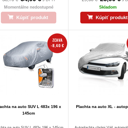
Momentálne nedostupné
Skladom
Kúpiť produkt
Kúpiť produkt
ZĽAVA
-8,40 €
lachta na auto SUV L 483x 196 x
Plachta na auto XL - autop
145cm
chta na auto SUV L 483x 196 x 145cm
Autoplachta chráni Váš automob