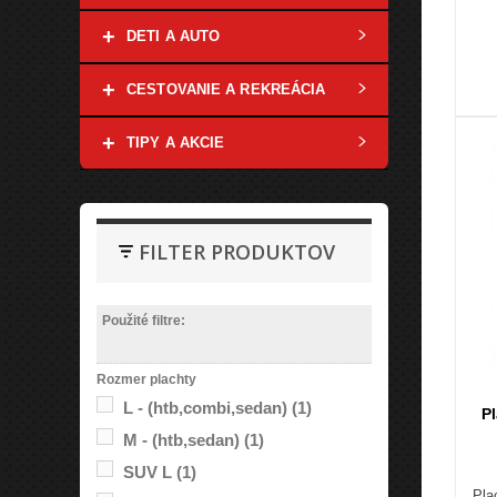
+
DETI A AUTO
+
CESTOVANIE A REKREÁCIA
+
TIPY A AKCIE
FILTER PRODUKTOV
Použité filtre:
Rozmer plachty
L - (htb,combi,sedan)
(1)
P
M - (htb,sedan)
(1)
SUV L
(1)
Pla