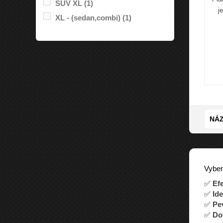
SUV XL
(1)
j
XL - (sedan,combi)
(1)
NÁZ
Vyber
✅
Ef
✅
Id
✅
Pe
✅
Dos