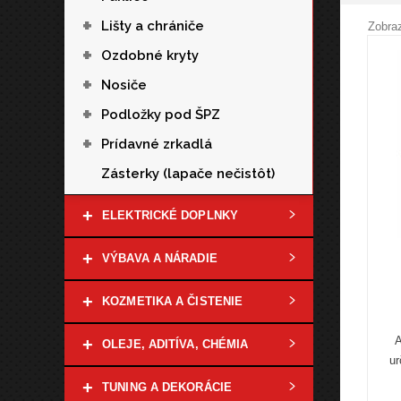
+
Lišty a chrániče
Zobraz
+
Ozdobné kryty
+
Nosiče
+
Podložky pod ŠPZ
+
Prídavné zrkadlá
Zásterky (lapače nečistôt)
+
ELEKTRICKÉ DOPLNKY
+
VÝBAVA A NÁRADIE
+
KOZMETIKA A ČISTENIE
A
+
OLEJE, ADITÍVA, CHÉMIA
ur
+
TUNING A DEKORÁCIE