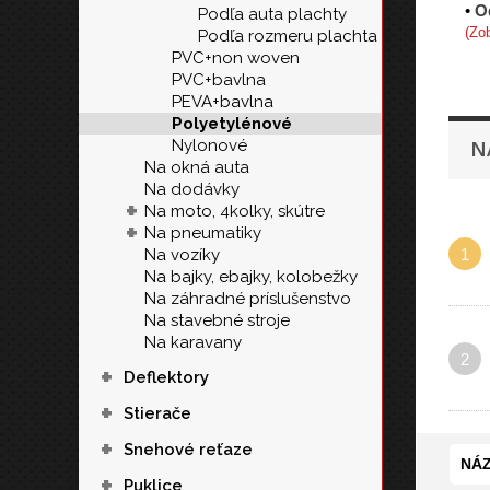
•
O
Podľa auta plachty
(Zob
Podľa rozmeru plachta
PVC+non woven
PVC+bavlna
PEVA+bavlna
Polyetylénové
Nylonové
N
Na okná auta
Na dodávky
+
Na moto, 4kolky, skútre
+
Na pneumatiky
1
Na vozíky
Na bajky, ebajky, kolobežky
Na záhradné príslušenstvo
Na stavebné stroje
Na karavany
2
+
Deflektory
+
Stierače
+
Snehové reťaze
NÁZ
+
Puklice