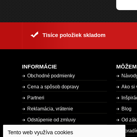
Tisíce položiek skladom
INFORMÁCIE
MÔŽEM
Obchodné podmienky
Návod
Cena a spôsob dopravy
Ako si 
Partneri
Inšpirá
Reklamácia, vrátenie
Blog
Odstúpenie od zmluvy
Od zák
Dostupnosť tovaru
Poradí
Tento web využíva cookies