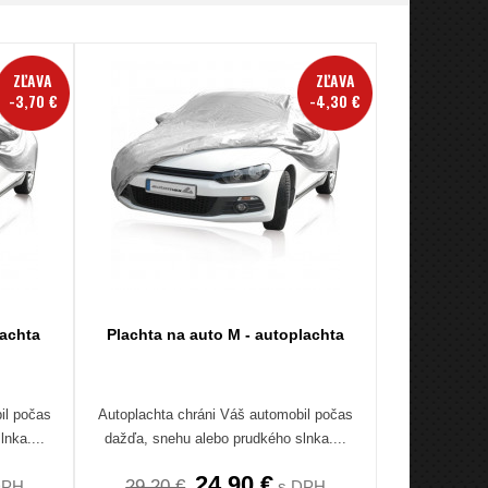
ZĽAVA
ZĽAVA
-3,70 €
-4,30 €
lachta
Plachta na auto M - autoplachta
il počas
Autoplachta chráni Váš automobil počas
nka....
dažďa, snehu alebo prudkého slnka....
24,90 €
29,20 €
DPH
s DPH