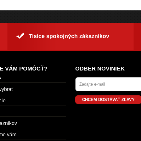
Tisíce spokojných zákazníkov
E VÁM POMÔCŤ?
ODBER NOVINIEK
y
vybrať
CHCEM DOSTÁVAŤ ZĽAVY
cie
azníkov
me vám