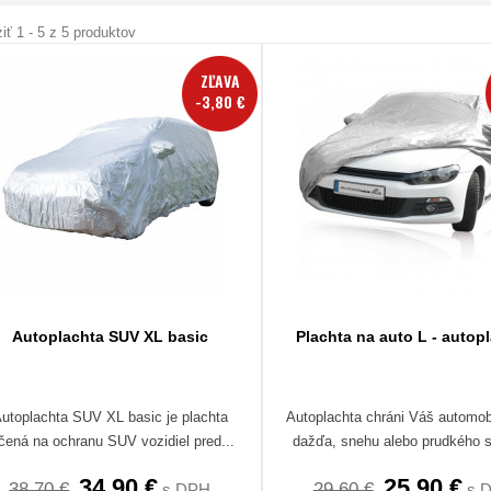
iť 1 - 5 z 5 produktov
ZĽAVA
-3,80 €
Autoplachta SUV XL basic
Plachta na auto L - autop
utoplachta SUV XL basic je plachta
Autoplachta chráni Váš automob
čená na ochranu SUV vozidiel pred...
dažďa, snehu alebo prudkého sl
34,90 €
25,90 €
38,70 €
29,60 €
s DPH
s 