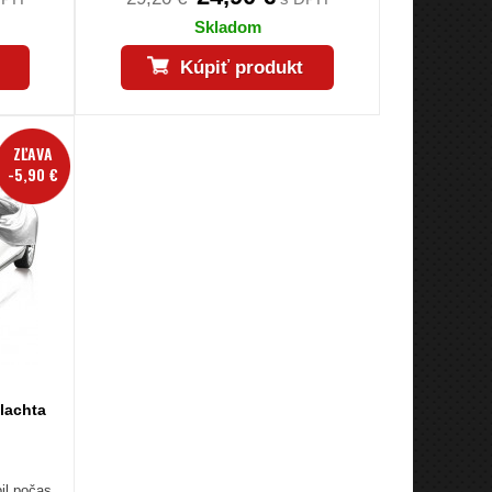
Skladom
Kúpiť produkt
ZĽAVA
-5,90 €
lachta
il počas