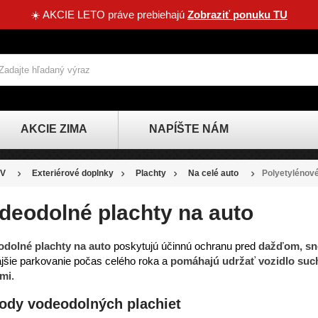
☀️ AKCIE LETO práve prebiehajú
Zobraziť ponuku TU
AKCIE ZIMA
NAPÍŠTE NÁM
V
Exteriérové doplnky
Plachty
Na celé auto
Polyetylénov
deodolné plachty na auto
dolné plachty na auto
poskytujú účinnú ochranu pred
dažďom, sn
jšie parkovanie počas celého roka a
pomáhajú udržať vozidlo such
vmi
.
ody vodeodolných plachiet