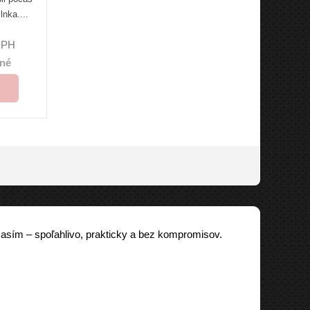
nka....
DPH
né
časím – spoľahlivo, prakticky a bez kompromisov.