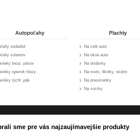
Autopoťahy
Plachty
ťahy sedadiel
Na celé auto
ťahy volantov
Na okná auta
vleky bezp. pásov
Na dodávky
vleky opierok hlavy
Na moto, 4kolky, skútre
vleky rýchl. pák
Na pneumatiky
Na vozíky
rali sme pre vás najzaujímavejšie produkty