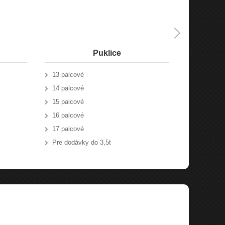
Puklice
13 palcové
Predné sti
14 palcové
Zadné stie
15 palcové
Doplnky
16 palcové
Tekuté sti
17 palcové
Do ostrek
Pre dodávky do 3,5t