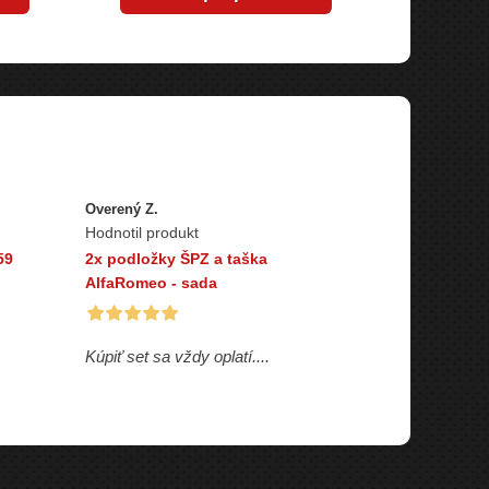
Overený Z.
Hodnotil produkt
59
2x podložky ŠPZ a taška
AlfaRomeo - sada
Kúpiť set sa vždy oplatí....