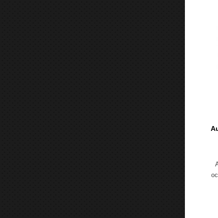
Au
A
oc