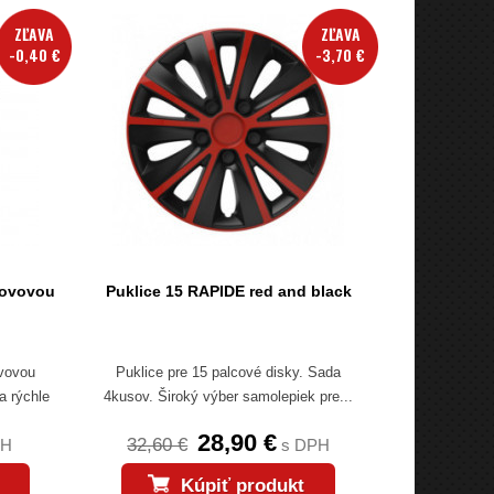
ZĽAVA
ZĽAVA
-0,40 €
-3,70 €
kovovou
Puklice 15 RAPIDE red and black
ovovou
Puklice pre 15 palcové disky. Sada
a rýchle
4kusov. Široký výber samolepiek pre...
28,90 €
32,60 €
PH
s DPH
Kúpiť produkt