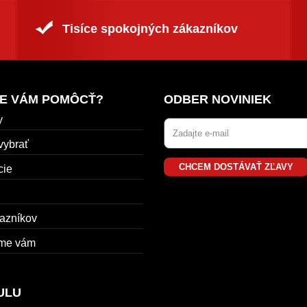
Tisíce spokojných zákazníkov
E VÁM POMÔCŤ?
ODBER NOVINIEK
y
vybrať
CHCEM DOSTÁVAŤ ZĽAVY
cie
azníkov
me vám
ULU