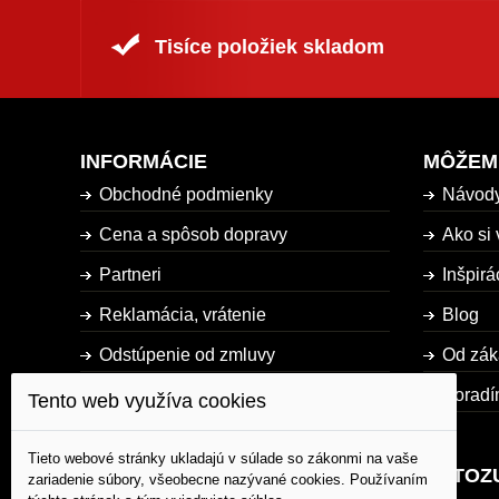
Tisíce položiek skladom
INFORMÁCIE
MÔŽEM
Obchodné podmienky
Návod
Cena a spôsob dopravy
Ako si 
Partneri
Inšpirá
Reklamácia, vrátenie
Blog
Odstúpenie od zmluvy
Od zák
Dostupnosť tovaru
Poradí
Tento web využíva cookies
Mapa stránky
Tieto webové stránky ukladajú v súlade so zákonmi na vaše
AUTOZ
zariadenie súbory, všeobecne nazývané cookies. Používaním