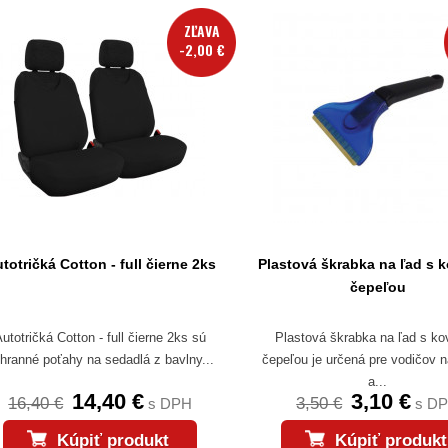
ZĽAVA
-2,00 €
totričká Cotton - full čierne 2ks
Plastová škrabka na ľad s 
čepeľou
utotričká Cotton - full čierne 2ks sú
Plastová škrabka na ľad s k
hranné poťahy na sedadlá z bavlny...
čepeľou je určená pre vodičov n
a...
14,40 €
3,10 €
16,40 €
3,50 €
s DPH
s D
Kúpiť produkt
Kúpiť produkt