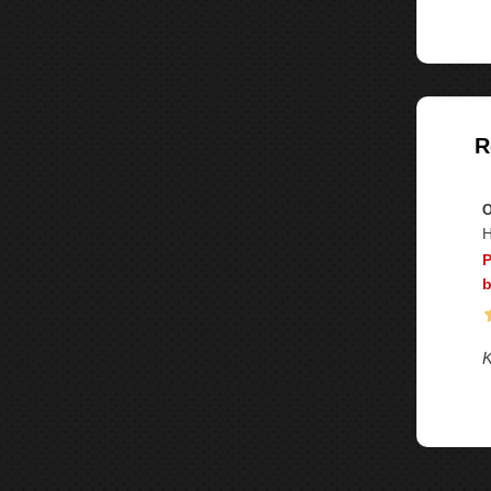
R
O
H
P
b
K