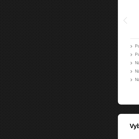
Po
Po
Ná
Ná
Ná
Vyb