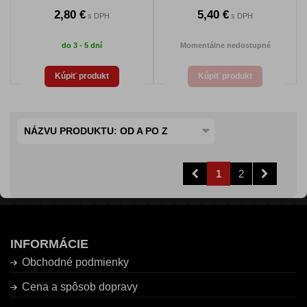
2,80 €
5,40 €
s DPH
s DPH
do 3 - 5 dní
Momentálne nedostupné
Kúpiť produkt
Kúpiť produkt
NÁZVU PRODUKTU: OD A PO Z
1
2
INFORMÁCIE
Obchodné podmienky
Cena a spôsob dopravy