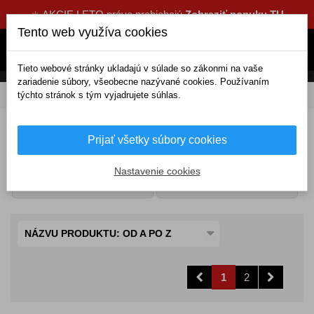
☀️ AKCIE LETO práve prebiehajú
Zobraziť ponuku TU
Tento web využíva cookies
Tieto webové stránky ukladajú v súlade so zákonmi na vaše
zariadenie súbory, všeobecne nazývané cookies. Používaním
týchto stránok s tým vyjadrujete súhlas.
DOMOV
Cestovanie a rekreácia
Tašky, kufre, organizéry
Tašky, kufre, organizéry
Prijať všetky súbory cookies
Nastavenie cookies
Termotašky a
Cestovné kufre
hrnčeky
NÁZVU PRODUKTU: OD A PO Z
1
2