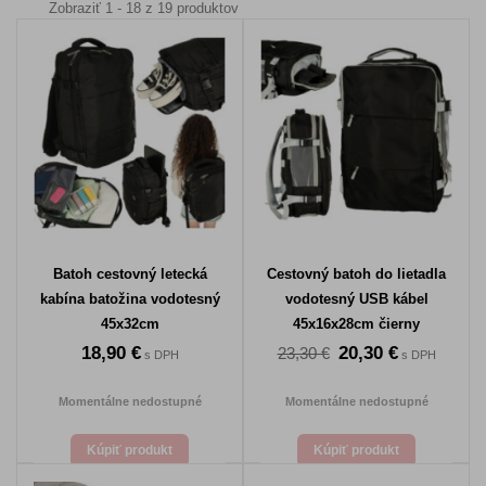
Zobraziť 1 - 18 z 19 produktov
Batoh cestovný letecká
Cestovný batoh do lietadla
kabína batožina vodotesný
vodotesný USB kábel
45x32cm
45x16x28cm čierny
18,90 €
20,30 €
23,30 €
s DPH
s DPH
Momentálne nedostupné
Momentálne nedostupné
Kúpiť produkt
Kúpiť produkt