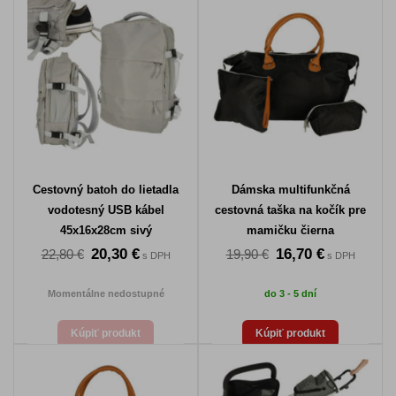
Cestovný batoh do lietadla
Dámska multifunkčná
vodotesný USB kábel
cestovná taška na kočík pre
45x16x28cm sivý
mamičku čierna
20,30 €
16,70 €
22,80 €
19,90 €
s DPH
s DPH
Momentálne nedostupné
do 3 - 5 dní
Kúpiť produkt
Kúpiť produkt