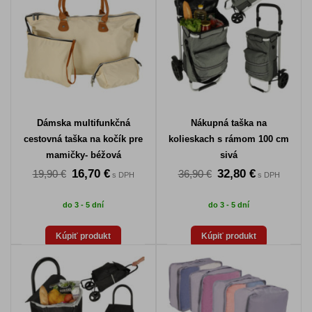
Dámska multifunkčná
Nákupná taška na
cestovná taška na kočík pre
kolieskach s rámom 100 cm
mamičky- béžová
sivá
16,70 €
32,80 €
19,90 €
36,90 €
s DPH
s DPH
do 3 - 5 dní
do 3 - 5 dní
Kúpiť produkt
Kúpiť produkt