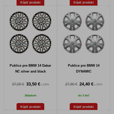
Kúpiť produkt
Kúpiť produkt
Puklice pre BMW 14 Dakar
Puklice pre BMW 14
NC silver and black
DYNAMIC
33,50 €
24,40 €
37,00 €
27,90 €
s DPH
s DPH
Skladom
do 3 dní
Kúpiť produkt
Kúpiť produkt