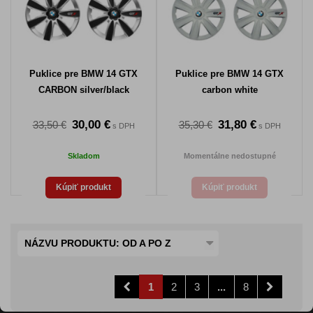
Puklice pre BMW 14 GTX
Puklice pre BMW 14 GTX
CARBON silver/black
carbon white
30,00 €
31,80 €
33,50 €
35,30 €
s DPH
s DPH
Skladom
Momentálne nedostupné
Kúpiť produkt
Kúpiť produkt
NÁZVU PRODUKTU: OD A PO Z
1
2
3
...
8