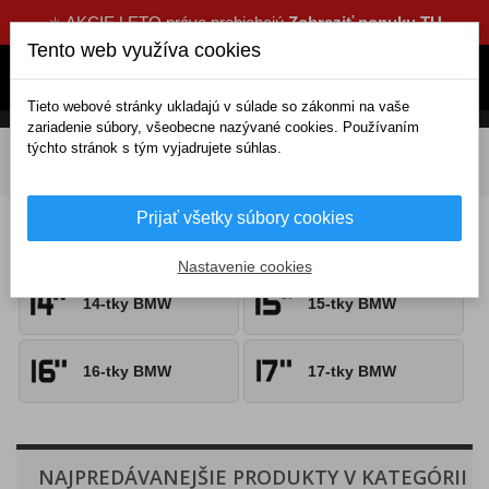
☀️ AKCIE LETO práve prebiehajú
Zobraziť ponuku TU
Tento web využíva cookies
Tieto webové stránky ukladajú v súlade so zákonmi na vaše
zariadenie súbory, všeobecne nazývané cookies. Používaním
týchto stránok s tým vyjadrujete súhlas.
DOMOV
Exteriérové doplnky
Puklice
S logom
BMW
Prijať všetky súbory cookies
Puklice BMW
Nastavenie cookies
14-tky BMW
15-tky BMW
16-tky BMW
17-tky BMW
NAJPREDÁVANEJŠIE PRODUKTY V KATEGÓRII