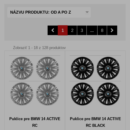
NÁZVU PRODUKTU: OD A PO Z
1
2
3
...
8
Zobraziť 1 - 18 z 128 produktov
Puklice pre BMW 14 ACTIVE
Puklice pre BMW 14 ACTIVE
RC
RC BLACK