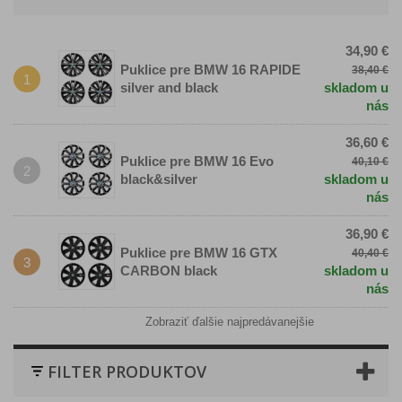
34,90 €
Puklice pre BMW 16 RAPIDE
38,40 €
1
silver and black
skladom u
nás
36,60 €
Puklice pre BMW 16 Evo
40,10 €
2
black&silver
skladom u
nás
36,90 €
Puklice pre BMW 16 GTX
40,40 €
3
CARBON black
skladom u
nás
Zobraziť ďalšie najpredávanejšie
FILTER PRODUKTOV