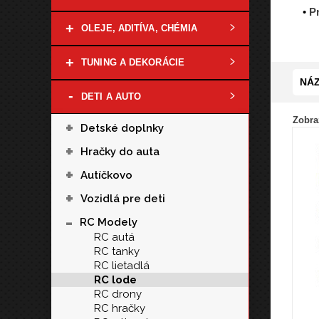
•
Pr
+
OLEJE, ADITÍVA, CHÉMIA
+
TUNING A DEKORÁCIE
NÁZ
-
DETI A AUTO
Zobraz
+
Detské doplnky
+
Hračky do auta
+
Autíčkovo
+
Vozidlá pre deti
-
RC Modely
RC autá
RC tanky
RC lietadlá
RC lode
RC drony
RC hračky