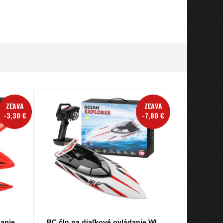
ZĽAVA
ZĽAVA
-3,30 €
-7,80 €
danie
RC čln na diaľkové ovládanie WL