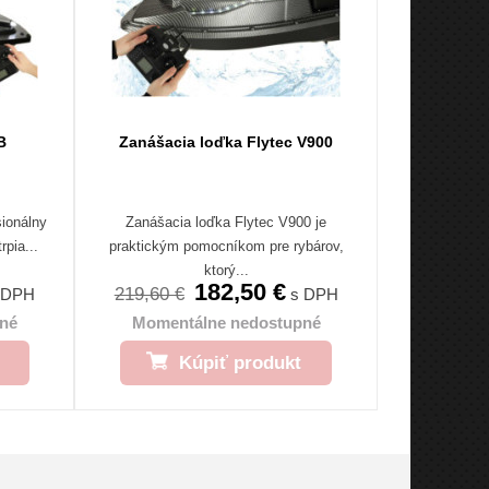
B
Zanášacia loďka Flytec V900
sionálny
Zanášacia loďka Flytec V900 je
rpia...
praktickým pomocníkom pre rybárov,
ktorý...
182,50 €
219,60 €
 DPH
s DPH
né
Momentálne nedostupné
Kúpiť produkt