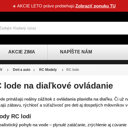
☀️ AKCIE LETO práve prebiehajú
Zobraziť ponuku TU
AKCIE ZIMA
NAPÍŠTE NÁM
V
Deti a auto
RC Modely
RC lode
 lode na diaľkové ovládanie
ode
prinášajú
reálny zážitok z ovládania plavidla na diaľku
. Či už 
ajú zábavu, rýchlosť a súťaživosť pre deti aj dospelých milovníkov v
ody RC lodí
ealistický pohyb na vode
– plynulé zatáčanie, zrýchlenie aj cúvanie a