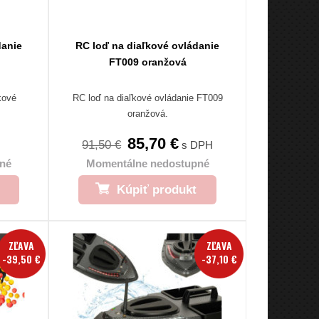
danie
RC loď na diaľkové ovládanie
FT009 oranžová
kové
RC loď na diaľkové ovládanie FT009
oranžová.
85,70 €
91,50 €
s DPH
né
Momentálne nedostupné
Kúpiť produkt
ZĽAVA
ZĽAVA
-39,50 €
-37,10 €