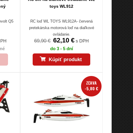
ený
toys WL912
evolt Q5
RC loď WL TOYS WL912A- červená
pretekárska motorová loď na diaľkové
ovládanie.
62,10 €
69,90 €
DPH
s DPH
né
do 3 - 5 dní
Kúpiť produkt
ZĽAVA
-5,80 €