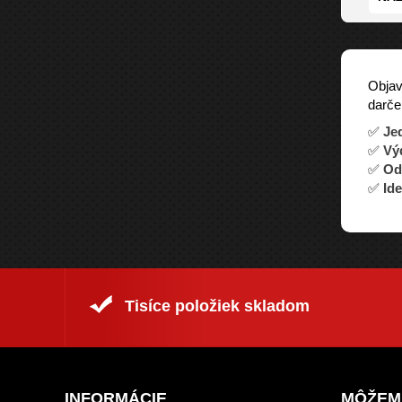
Obja
darče
✅
Je
✅
Výd
✅
Odo
✅
Ide
Tisíce položiek skladom
INFORMÁCIE
MÔŽEM