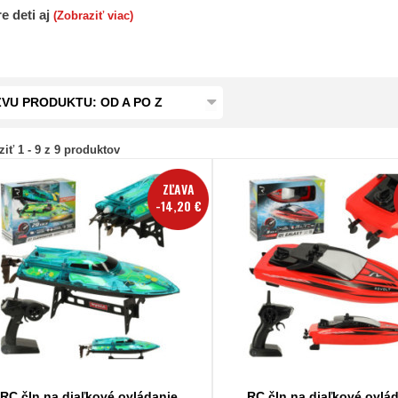
e deti aj
(Zobraziť viac)
VU PRODUKTU: OD A PO Z
iť 1 - 9 z 9 produktov
ZĽAVA
-14,20 €
RC čln na diaľkové ovládanie
RC čln na diaľkové ovlá