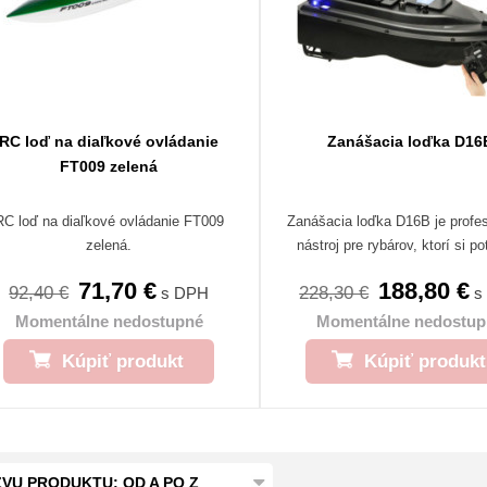
RC loď na diaľkové ovládanie
Zanášacia loďka D16
FT009 zelená
RC loď na diaľkové ovládanie FT009
Zanášacia loďka D16B je profe
zelená.
nástroj pre rybárov, ktorí si pot
71,70 €
188,80 €
92,40 €
228,30 €
s DPH
s
Momentálne nedostupné
Momentálne nedostup
Kúpiť produkt
Kúpiť produkt
VU PRODUKTU: OD A PO Z