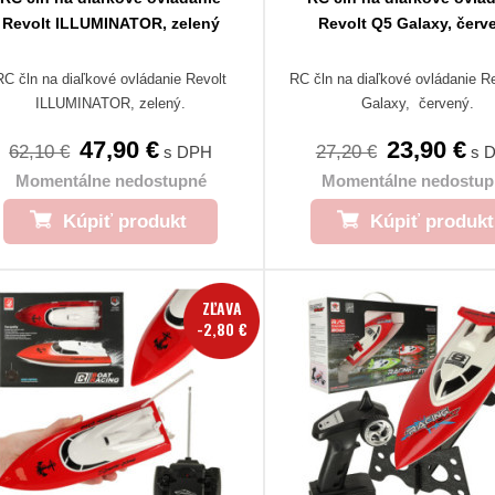
Revolt ILLUMINATOR, zelený
Revolt Q5 Galaxy, červ
RC čln na diaľkové ovládanie Revolt
RC čln na diaľkové ovládanie R
ILLUMINATOR, zelený.
Galaxy, červený.
47,90 €
23,90 €
62,10 €
27,20 €
s DPH
s 
Momentálne nedostupné
Momentálne nedostup
Kúpiť produkt
Kúpiť produkt
ZĽAVA
-2,80 €