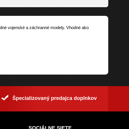
ailné vojenské a záchranné modely. Vhodné ako
Špecializovaný predajca doplnkov
SOCIÁLNE SIETE