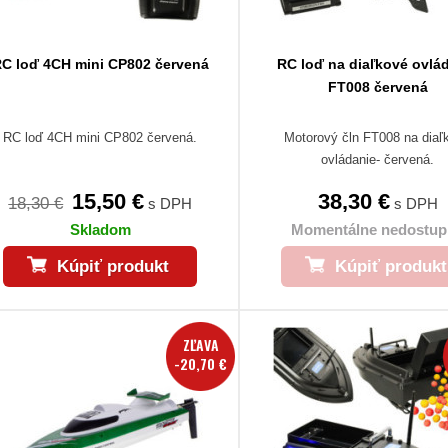
C loď 4CH mini CP802 červená
RC loď na diaľkové ovlá
FT008 červená
RC loď 4CH mini CP802 červená.
Motorový čln FT008 na diaľ
ovládanie- červená.
15,50 €
38,30 €
18,30 €
s DPH
s DPH
Skladom
Momentálne nedostup
Kúpiť produkt
Kúpiť produkt
ZĽAVA
-20,70 €