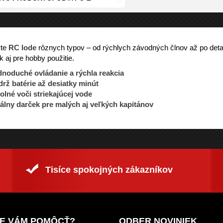
vte
RC lode
rôznych typov – od rýchlych závodných člnov až po det
k aj pre hobby použitie.
dnoduché ovládanie a rýchla reakcia
rž batérie až desiatky minút
lné voči striekajúcej vode
álny darček pre malých aj veľkých kapitánov
Tisíce spokojných zákazníkov
E VÁM POMÔCŤ?
ODBER NOVINIEK