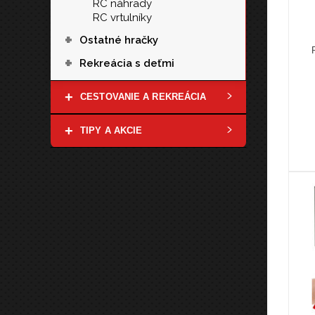
RC náhrady
RC vrtulníky
+
Ostatné hračky
+
Rekreácia s deťmi
+
CESTOVANIE A REKREÁCIA
+
TIPY A AKCIE