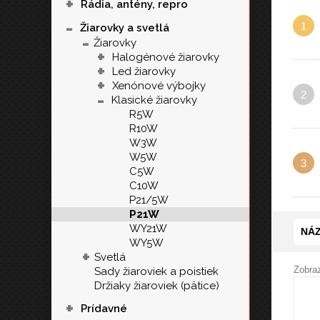
+
Rádia, antény, repro
-
1
Žiarovky a svetlá
-
Žiarovky
+
Halogénové žiarovky
+
Led žiarovky
+
Xenónové výbojky
2
-
Klasické žiarovky
R5W
R10W
W3W
W5W
3
C5W
C10W
P21/5W
P21W
WY21W
NÁZ
WY5W
+
Svetlá
Zobraz
Sady žiaroviek a poistiek
Držiaky žiaroviek (pätice)
+
Prídavné