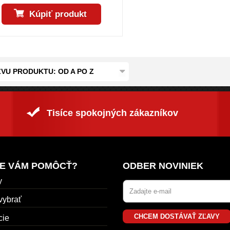
Kúpiť produkt
VU PRODUKTU: OD A PO Z
Tisíce spokojných zákazníkov
E VÁM POMÔCŤ?
ODBER NOVINIEK
y
vybrať
CHCEM DOSTÁVAŤ ZĽAVY
cie