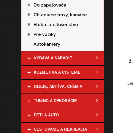
+
Do zapaľovača
+
Chladiace boxy, kanvice
+
Elektr. príslušenstvo
+
Pre vozíky
Autokamery
+
VÝBAVA A NÁRADIE
Ž
+
KOZMETIKA A ČISTENIE
Cen
+
OLEJE, ADITÍVA, CHÉMIA
+
TUNING A DEKORÁCIE
+
DETI A AUTO
+
CESTOVANIE A REKREÁCIA