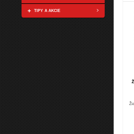
+
TIPY A AKCIE
Ž
Ži