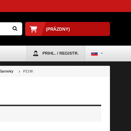
(PRÁZDNY)
PRIHL. / REGISTR.
žiarovky
P21W