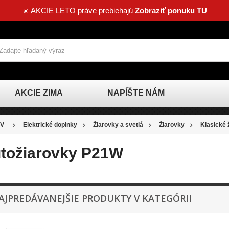
☀️ AKCIE LETO práve prebiehajú
Zobraziť ponuku TU
AKCIE ZIMA
NAPÍŠTE NÁM
V
Elektrické doplnky
Žiarovky a svetlá
Žiarovky
Klasické 
tožiarovky P21W
AJPREDÁVANEJŠIE PRODUKTY V KATEGÓRII