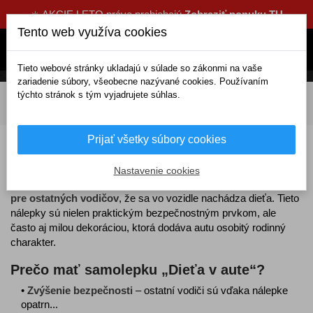
☀️ AKCIE LETO práve prebiehajú
Zobraziť ponuku TU
Tento web využíva cookies
Tieto webové stránky ukladajú v súlade so zákonmi na vaše
zariadenie súbory, všeobecne nazývané cookies. Používaním
týchto stránok s tým vyjadrujete súhlas.
DOMOV
Tuning a dekorácie
Samolepky
Klasické nálepky
Dieťa v aute
Prijať všetky súbory cookies
Dieťa v aute
Nastavenie cookies
Samolepky „Dieťa v aute“
slúžia ako
viditeľné upozornenie
pre ostatných vodičov
, že sa vo vozidle nachádza dieťa. Tieto
nálepky sú nielen praktickým bezpečnostným prvkom, ale
často aj milou dekoráciou, ktorá dodáva autu osobitý rodinný
charakter.
Prečo mať samolepku „Dieťa v aute“?
•
Zvýšenie bezpečnosti
– ostatní vodiči sú vďaka nálepke
opatrn...