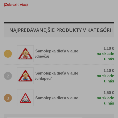
(Zobraziť viac)
NAJPREDÁVANEJŠIE PRODUKTY V KATEGÓRII
1,10 €
Samolepka dieťa v aute
na sklade
1
/dievča/
u nás
1,10 €
Samolepka dieťa v aute
na sklade
2
/chlapec/
u nás
1,50 €
Samolepka dieťa v aute
na sklade
3
u nás