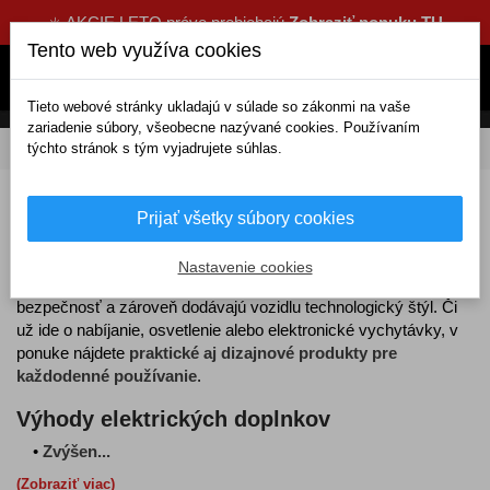
☀️ AKCIE LETO práve prebiehajú
Zobraziť ponuku TU
Tento web využíva cookies
Tieto webové stránky ukladajú v súlade so zákonmi na vaše
zariadenie súbory, všeobecne nazývané cookies. Používaním
týchto stránok s tým vyjadrujete súhlas.
DOMOV
Elektrické doplnky
Elektrické doplnky do auta
Prijať všetky súbory cookies
Elektrické doplnky do auta
prinášajú moderné riešenia, ktoré
Nastavenie cookies
zvyšujú komfort vodiča aj spolujazdcov
, zlepšujú
bezpečnosť a zároveň dodávajú vozidlu technologický štýl. Či
už ide o nabíjanie, osvetlenie alebo elektronické vychytávky, v
ponuke nájdete
praktické aj dizajnové produkty pre
každodenné používanie
.
Výhody elektrických doplnkov
•
Zvýšen...
(Zobraziť viac)