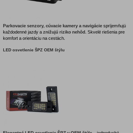
Parkovacie senzory, cúvacie kamery a navigácie
spríjemňujú
každodenné jazdy a
znižujú riziko nehôd
. Skvelé riešenia pre
komfort a orientáciu na cestách.
LED osvetlenie ŠPZ OEM štýlu
Elegantné LED osvetlenie ŠPZ v OEM štýle
– jednoduchá