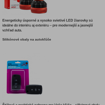
Energeticky úsporné
a
vysoko svietivé LED žiarovky
sú
ideálne do interiéru aj exteriéru – pre
modernejší a jasnejší
vzhľad
auta.
Silikónové obaly na autokľúče
Štýlová a praktická ochrana
pre Vaše kľúče – silikónové obaly