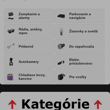
Zamykanie a
Parkovanie a
alarmy
navigácie
Rádia, antény,
Žiarovky a svetlá
repro
Prídavné
Do zapaľovača
Elektr.
Autokamery
príslušenstvo
Chladiace boxy,
Pre vozíky
kanvice