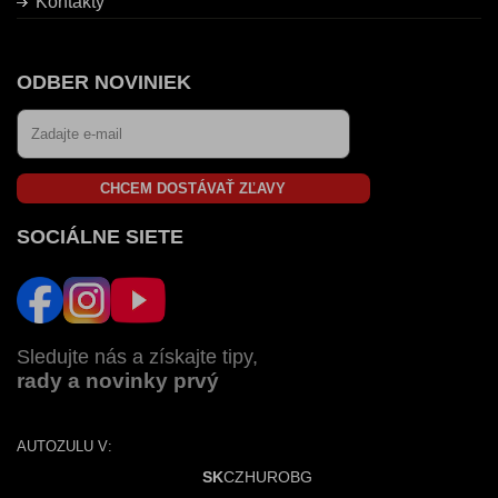
Kontakty
ODBER NOVINIEK
CHCEM DOSTÁVAŤ ZĽAVY
SOCIÁLNE SIETE
Sledujte nás a získajte tipy,
rady a novinky prvý
AUTOZULU V:
SK
CZ
HU
RO
BG