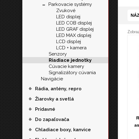
-
Parkovacie systémy
Zvukové
NÁZ
LED displej
LED COB displej
LED GRAF displej
Zobraz
LED MAX displej
LCD displej
LCD + kamera
Senzory
Riadiace jednotky
Cúvacie kamery
Signalizátory cúvania
Navigácie
+
Rádia, antény, repro
+
Žiarovky a svetlá
+
Prídavné
+
R
Do zapaľovača
as
+
Chladiace boxy, kanvice