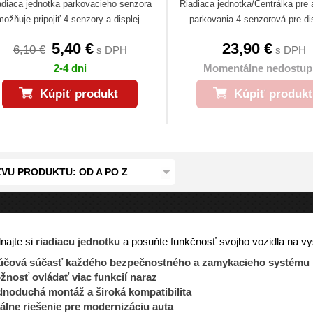
adiaca jednotka parkovacieho senzora
Riadiaca jednotka/Centrálka pre 
ožňuje pripojiť 4 senzory a displej...
parkovania 4-senzorová pre dis
5,40 €
23,90 €
6,10 €
s DPH
s DPH
2-4 dni
Momentálne nedostup
Kúpiť produkt
Kúpiť produkt
VU PRODUKTU: OD A PO Z
najte si
riadiacu jednotku
a posuňte funkčnosť svojho vozidla na vy
účová súčasť každého bezpečnostného a zamykacieho systému
žnosť ovládať viac funkcií naraz
dnoduchá montáž a široká kompatibilita
álne riešenie pre modernizáciu auta