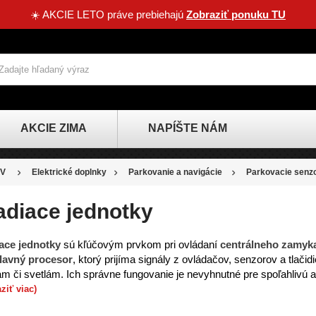
☀️ AKCIE LETO práve prebiehajú
Zobraziť ponuku TU
AKCIE ZIMA
NAPÍŠTE NÁM
V
Elektrické doplnky
Parkovanie a navigácie
Parkovacie senz
adiace jednotky
ace jednotky
sú kľúčovým prvkom pri ovládaní
centrálneho zamyka
lavný procesor
, ktorý prijíma signály z ovládačov, senzorov a tlači
am či svetlám. Ich správne fungovanie je nevyhnutné pre spoľahlivú 
ziť viac)