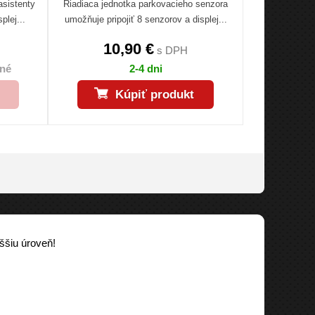
asistenty
Riadiaca jednotka parkovacieho senzora
plej...
umožňuje pripojiť 8 senzorov a displej...
10,90 €
s DPH
né
2-4 dni
Kúpiť produkt
ššiu úroveň!