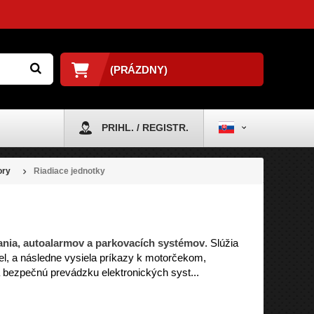
(PRÁZDNY)
PRIHL. / REGISTR.
ory
Riadiace jednotky
nia, autoalarmov a parkovacích systémov
. Slúžia
diel, a následne vysiela príkazy k motorčekom,
a bezpečnú prevádzku elektronických syst...