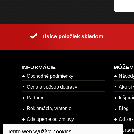
Tisíce položiek skladom
INFORMÁCIE
MÔŽEM
Obchodné podmienky
Návod
Cena a spôsob dopravy
Ako si 
Partneri
Inšpirá
Reklamácia, vrátenie
Blog
Odstúpenie od zmluvy
Od zák
Dostupnosť tovaru
Poradí
Tento web využíva cookies