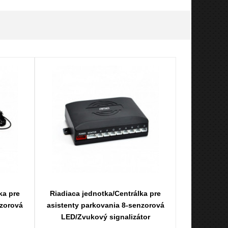
ka pre
Riadiaca jednotka/Centrálka pre
nzorová
asistenty parkovania 8-senzorová
LED/Zvukový signalizátor