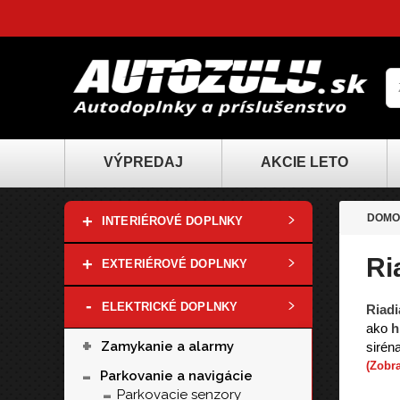
VÝPREDAJ
AKCIE LETO
+
DOMO
INTERIÉROVÉ DOPLNKY
Ri
+
EXTERIÉROVÉ DOPLNKY
-
ELEKTRICKÉ DOPLNKY
Riadi
ako
h
+
Zamykanie a alarmy
sirén
(Zobra
-
Parkovanie a navigácie
-
Parkovacie senzory