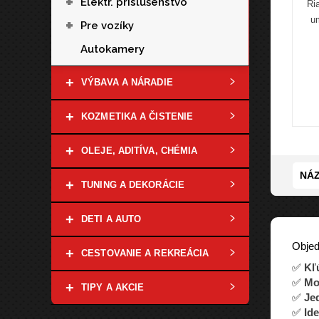
+
Elektr. príslušenstvo
Ri
um
+
Pre vozíky
Autokamery
+
VÝBAVA A NÁRADIE
+
KOZMETIKA A ČISTENIE
+
OLEJE, ADITÍVA, CHÉMIA
NÁZ
+
TUNING A DEKORÁCIE
+
DETI A AUTO
Objed
+
CESTOVANIE A REKREÁCIA
✅
Kľ
✅
Mo
+
TIPY A AKCIE
✅
Je
✅
Ide