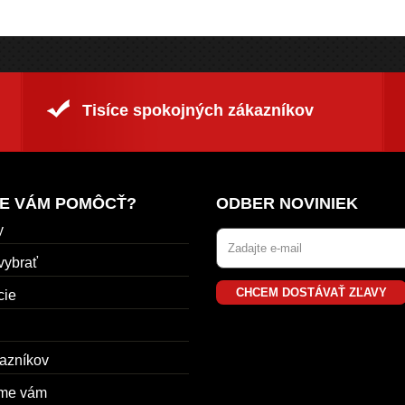
Tisíce spokojných zákazníkov
E VÁM POMÔCŤ?
ODBER NOVINIEK
y
vybrať
CHCEM DOSTÁVAŤ ZĽAVY
cie
azníkov
me vám