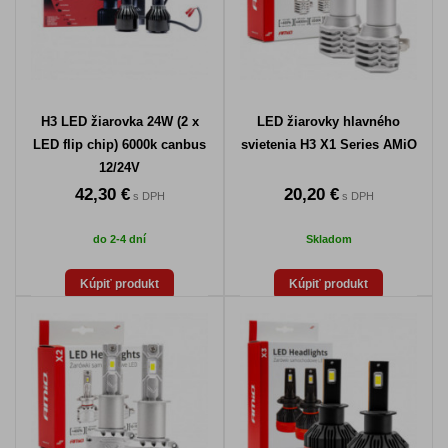
H3 LED žiarovka 24W (2 x
LED žiarovky hlavného
LED flip chip) 6000k canbus
svietenia H3 X1 Series AMiO
12/24V
42,30 €
20,20 €
s DPH
s DPH
do 2-4 dní
Skladom
Kúpiť produkt
Kúpiť produkt