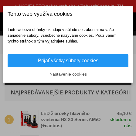
☀️ AKCIE LETO práve prebiehajú
Zobraziť ponuku TU
Tento web využíva cookies
Tieto webové stránky ukladajú v súlade so zákonmi na vaše
zariadenie súbory, všeobecne nazývané cookies. Používaním
týchto stránok s tým vyjadrujete súhlas.
DOMOV
Elektrické doplnky
Žiarovky a svetlá
Žiarovky
Led žiarovky
Hlavné svetlomety
LED H3
Prijať všetky súbory cookies
LED H3 auta
Nastavenie cookies
NAJPREDÁVANEJŠIE PRODUKTY V KATEGÓRII
LED žiarovky hlavného
45,10 €
svietenia H3 X3 Series AMiO
skladom u
1
(+canbus)
nás