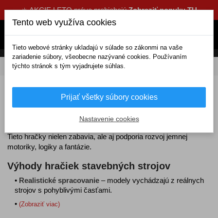
☀️ AKCIE LETO práve prebiehajú
Zobraziť ponuku TU
Tento web využíva cookies
Tieto webové stránky ukladajú v súlade so zákonmi na vaše
zariadenie súbory, všeobecne nazývané cookies. Používaním
týchto stránok s tým vyjadrujete súhlas.
DOMOV
Deti a auto
Autíčkovo
Stavebné stroje
Detské stavebné stroje na hranie
Prijať všetky súbory cookies
Detské stavebné stroje
sú skvelou voľbou pre malých
Nastavenie cookies
staviteľov, ktorí
milujú bagre, žeriavy, nákladiaky či miešačky
.
Tieto hračky nielen zabavia, ale aj podporia rozvoj jemnej
motoriky, logiky a fantázie.
Výhody hračiek stavebných strojov
•
Realistické spracovanie
– modely vychádzajú z reálnych
strojov s pohyblivými časťami.
•
(Zobraziť viac)