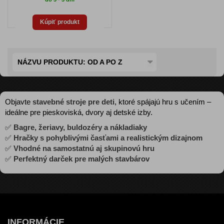
Kúpiť produkt
NÁZVU PRODUKTU: OD A PO Z
Objavte
stavebné stroje pre deti
, ktoré spájajú hru s učením –
ideálne pre pieskoviská, dvory aj detské izby.
✅
Bagre, žeriavy, buldozéry a nákladiaky
✅
Hračky s pohyblivými časťami a realistickým dizajnom
✅
Vhodné na samostatnú aj skupinovú hru
✅
Perfektný darček pre malých stavbárov
INFORMÁCIE