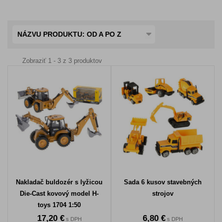
NÁZVU PRODUKTU: OD A PO Z
Zobraziť 1 - 3 z 3 produktov
Nakladač buldozér s lyžicou
Sada 6 kusov stavebných
Die-Cast kovový model H-
strojov
toys 1704 1:50
17,20 €
6,80 €
s DPH
s DPH