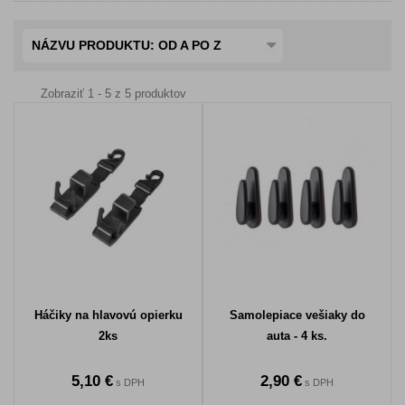
NÁZVU PRODUKTU: OD A PO Z
Zobraziť 1 - 5 z 5 produktov
Háčiky na hlavovú opierku
Samolepiace vešiaky do
2ks
auta - 4 ks.
5,10 €
2,90 €
s DPH
s DPH