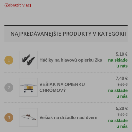
(Zobraziť viac)
NAJPREDÁVANEJŠIE PRODUKTY V KATEGÓRII
5,10 €
Háčiky na hlavovú opierku 2ks
na sklade
1
u nás
7,40 €
VEŠIAK NA OPIERKU
8,60 €
2
CHRÓMOVÝ
na sklade
u nás
5,20 €
7,60 €
Vešiak na držadlo nad dvere
3
na sklade
u nás