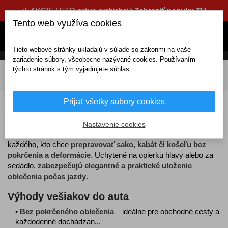
☀️ AKCIE LETO práve prebiehajú
Zobraziť ponuku TU
Tento web využíva cookies
Tieto webové stránky ukladajú v súlade so zákonmi na vaše
zariadenie súbory, všeobecne nazývané cookies. Používaním
týchto stránok s tým vyjadrujete súhlas.
DOMOV
Interiérové doplnky
Podložky a držiaky mobilov
Vešiaky na oblečenie
Prijať všetky súbory cookies
Vešiaky na oblečenie do auta
Nastavenie cookies
Vešiaky na oblečenie do auta
sú ideálnym doplnkom pre
každého, kto chce
prepravovať sako, kabát či košeľu bez
pokrčenia a deformácie
. Uchytené na opierku hlavy alebo za
sedadlo,
zabezpečujú elegantné a praktické uloženie
oblečenia počas jazdy
.
Výhody vešiakov do auta
•
Bez pokrčeného oblečenia
– ideálne pre obchodné cesty a
každodenné dochádzan...