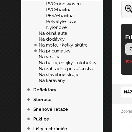
PVC+non woven
PVC+bavlna
PEVA+bavlna
Polyetylénové
Nylonové
Na okná auta
Fi
Na dodávky
+
Na moto, 4kolky, skútre
+
Na pneumatiky
Na vozíky
F
Na bajky, ebajky, kolobežky
Na záhradné príslušenstvo
Na stavebné stroje
Na karavany
+
Deflektory
NÁZ
+
Stierače
+
Snehové reťaze
Zobraz
+
Puklice
+
Lišty a chrániče