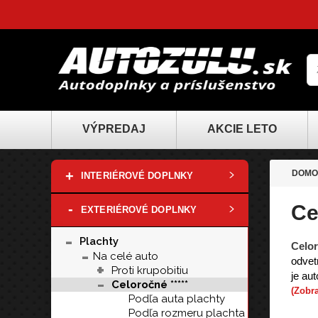
VÝPREDAJ
AKCIE LETO
+
DOMO
INTERIÉROVÉ DOPLNKY
-
Ce
EXTERIÉROVÉ DOPLNKY
-
Plachty
Celor
-
Na celé auto
odvet
+
Proti krupobitiu
je au
-
Celoročné *****
(Zobra
Podľa auta plachty
Podľa rozmeru plachta