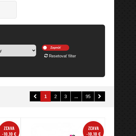
a
Resetovať filter
1
2
3
...
95
ZĽAVA
ZĽAVA
-10,10 €
-10,10 €