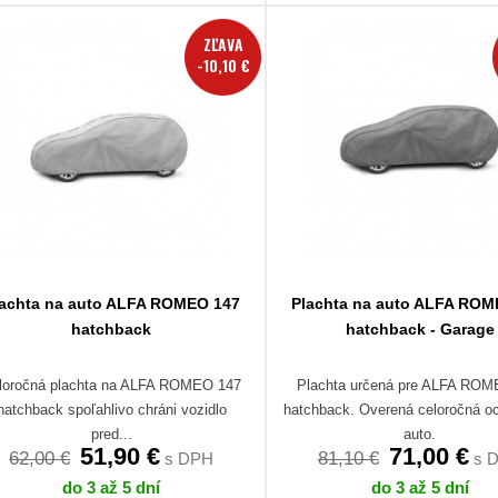
ZĽAVA
-10,10 €
lachta na auto ALFA ROMEO 147
Plachta na auto ALFA ROM
hatchback
hatchback - Garage
loročná plachta na ALFA ROMEO 147
Plachta určená pre ALFA RO
hatchback spoľahlivo chráni vozidlo
hatchback. Overená celoročná o
pred...
auto.
51,90 €
71,00 €
62,00 €
81,10 €
s DPH
s 
do 3 až 5 dní
do 3 až 5 dní