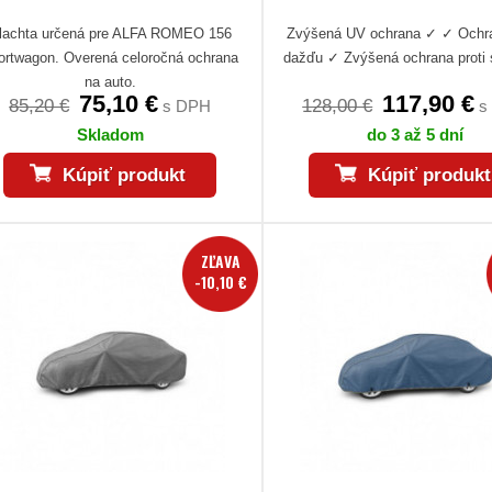
lachta určená pre ALFA ROMEO 156
Zvýšená UV ochrana ✓ ✓ Ochra
ortwagon. Overená celoročná ochrana
dažďu ✓ Zvýšená ochrana proti 
na auto.
75,10 €
117,90 €
85,20 €
128,00 €
s DPH
s
Skladom
do 3 až 5 dní
Kúpiť produkt
Kúpiť produkt
ZĽAVA
-10,10 €