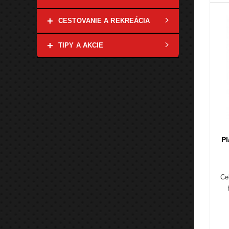
+
CESTOVANIE A REKREÁCIA
+
TIPY A AKCIE
P
Ce