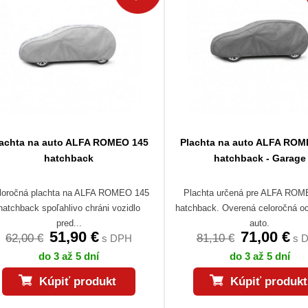
lachta na auto ALFA ROMEO 145
Plachta na auto ALFA ROM
hatchback
hatchback - Garage
loročná plachta na ALFA ROMEO 145
Plachta určená pre ALFA RO
hatchback spoľahlivo chráni vozidlo
hatchback. Overená celoročná o
pred...
auto.
51,90 €
71,00 €
62,00 €
81,10 €
s DPH
s 
do 3 až 5 dní
do 3 až 5 dní
Kúpiť produkt
Kúpiť produkt