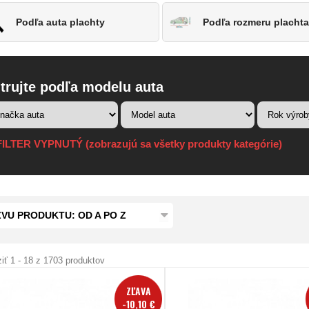
Podľa auta plachty
Podľa rozmeru placht
ltrujte podľa modelu auta
ILTER VYPNUTÝ (zobrazujú sa všetky produkty kategórie)
VU PRODUKTU: OD A PO Z
iť 1 - 18 z 1703 produktov
ZĽAVA
-10,10 €