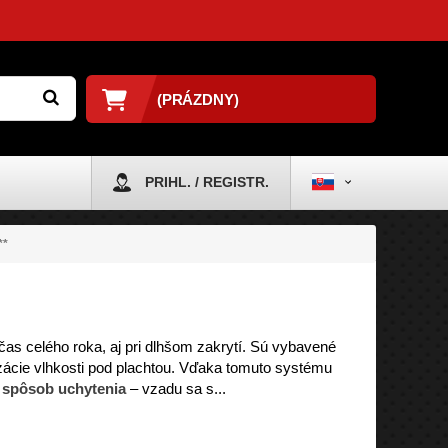
(PRÁZDNY)
PRIHL. / REGISTR.
**
čas celého roka, aj pri dlhšom zakrytí. Sú vybavené
nzácie vlhkosti pod plachtou. Vďaka tomuto systému
 spôsob uchytenia
– vzadu sa s...