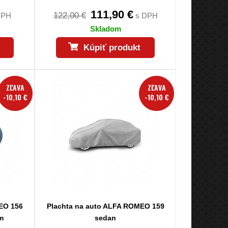
111,90 €
122,00 €
DPH
s DPH
Skladom
Kúpiť produkt
ZĽAVA
ZĽAVA
-10,10 €
-10,10 €
EO 156
Plachta na auto ALFA ROMEO 159
m
sedan