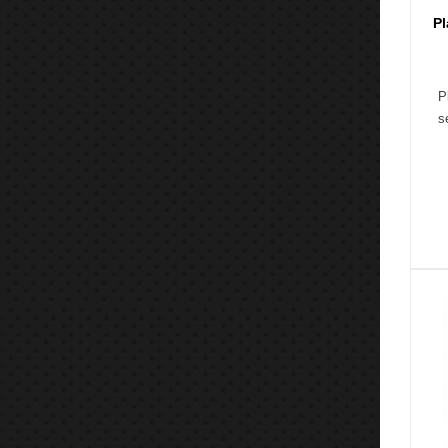
P
P
s