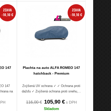
ZĽAVA
ZĽAVA
-10,10 €
-10,10 €
EO 147
Plachta na auto ALFA ROMEO 147
hatchback - Premium
MEO 147
Zvýšená UV ochrana ✓ ✓ Ochrana proti
chrana na
dažďu ✓ Zvýšená ochrana proti snehu,...
105,90 €
116,00 €
DPH
s DPH
Skladom