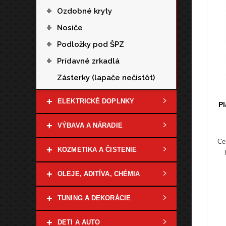
+
Ozdobné kryty
+
Nosiče
+
Podložky pod ŠPZ
+
Prídavné zrkadlá
Zásterky (lapače nečistôt)
+
ELEKTRICKÉ DOPLNKY
P
+
VÝBAVA A NÁRADIE
Ce
+
KOZMETIKA A ČISTENIE
+
OLEJE, ADITÍVA, CHÉMIA
+
TUNING A DEKORÁCIE
+
DETI A AUTO