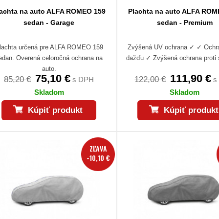
lachta na auto ALFA ROMEO 159
Plachta na auto ALFA ROM
sedan - Garage
sedan - Premium
lachta určená pre ALFA ROMEO 159
Zvýšená UV ochrana ✓ ✓ Ochra
edan. Overená celoročná ochrana na
dažďu ✓ Zvýšená ochrana proti 
auto.
75,10 €
111,90 €
85,20 €
122,00 €
s DPH
s
Skladom
Skladom
Kúpiť produkt
Kúpiť produkt
ZĽAVA
-10,10 €