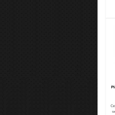
P
Ce
s