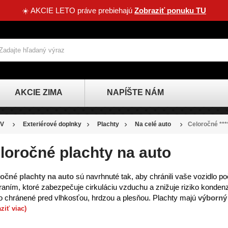
☀️ AKCIE LETO práve prebiehajú
Zobraziť ponuku TU
AKCIE ZIMA
NAPÍŠTE NÁM
V
Exteriérové doplnky
Plachty
Na celé auto
Celoročné ***
loročné plachty na auto
očné plachty na auto
sú navrhnuté tak, aby chránili vaše vozidlo po
raním, ktoré zabezpečuje cirkuláciu vzduchu a znižuje riziko konde
to chránené pred vlhkosťou, hrdzou a plesňou. Plachty majú
výborný
ziť viac)