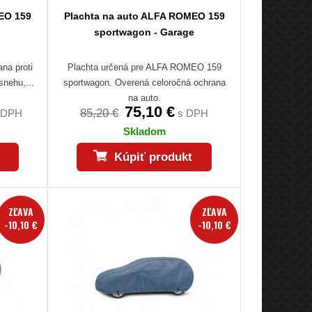
EO 159
Plachta na auto ALFA ROMEO 159
sportwagon - Garage
na proti
Plachta určená pre ALFA ROMEO 159
snehu,...
sportwagon. Overená celoročná ochrana
na auto.
75,10 €
85,20 €
 DPH
s DPH
Skladom
Kúpiť produkt
ZĽAVA
ZĽAVA
-10,10 €
-10,10 €