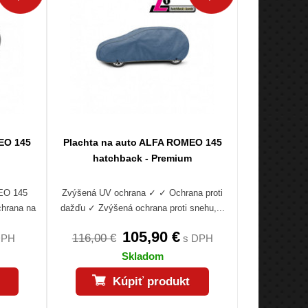
EO 145
Plachta na auto ALFA ROMEO 145
hatchback - Premium
MEO 145
Zvýšená UV ochrana ✓ ✓ Ochrana proti
chrana na
dažďu ✓ Zvýšená ochrana proti snehu,...
105,90 €
116,00 €
DPH
s DPH
Skladom
Kúpiť produkt