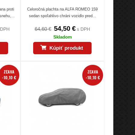
na proti
Celoročná plachta na ALFA ROMEO 159
snehu,...
sedan spoľahlivo chráni vozidlo pred...
54,50 €
64,60 €
 DPH
s DPH
Skladom
Kúpiť produkt
ZĽAVA
ZĽAVA
-10,10 €
-10,10 €