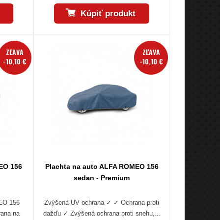
Kúpiť produkt
ZĽAVA
ZĽAVA
-10,10 €
-10,10 €
EO 156
Plachta na auto ALFA ROMEO 156
sedan - Premium
MEO 156
Zvýšená UV ochrana ✓ ✓ Ochrana proti
rana na
dažďu ✓ Zvýšená ochrana proti snehu,...