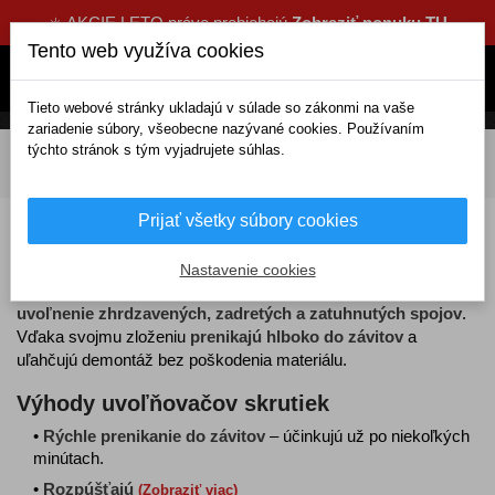
☀️ AKCIE LETO práve prebiehajú
Zobraziť ponuku TU
Tento web využíva cookies
Tieto webové stránky ukladajú v súlade so zákonmi na vaše
zariadenie súbory, všeobecne nazývané cookies. Používaním
týchto stránok s tým vyjadrujete súhlas.
DOMOV
Oleje, aditíva, chémia
Mazivá a spreje
Uvoľňovače skrutiek
Prijať všetky súbory cookies
Uvoľňovače skrutiek
Nastavenie cookies
Uvoľňovače skrutiek
sú špeciálne prípravky určené na
uvoľnenie zhrdzavených, zadretých a zatuhnutých spojov
.
Vďaka svojmu zloženiu
prenikajú hlboko do závitov
a
uľahčujú demontáž bez poškodenia materiálu.
Výhody uvoľňovačov skrutiek
•
Rýchle prenikanie do závitov
– účinkujú už po niekoľkých
minútach.
•
Rozpúšťajú
(Zobraziť viac)