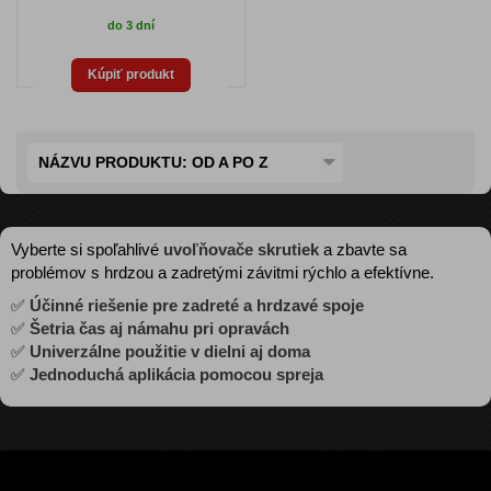
do 3 dní
Kúpiť produkt
NÁZVU PRODUKTU: OD A PO Z
Vyberte si spoľahlivé
uvoľňovače skrutiek
a zbavte sa
problémov s hrdzou a zadretými závitmi rýchlo a efektívne.
✅
Účinné riešenie pre zadreté a hrdzavé spoje
✅
Šetria čas aj námahu pri opravách
✅
Univerzálne použitie v dielni aj doma
✅
Jednoduchá aplikácia pomocou spreja