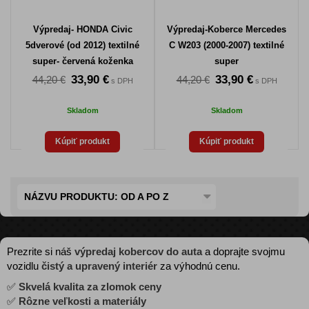
Výpredaj- HONDA Civic
Výpredaj-Koberce Mercedes
5dverové (od 2012) textilné
C W203 (2000-2007) textilné
super- červená koženka
super
33,90 €
33,90 €
44,20 €
44,20 €
s DPH
s DPH
Skladom
Skladom
Kúpiť produkt
Kúpiť produkt
NÁZVU PRODUKTU: OD A PO Z
Prezrite si náš
výpredaj kobercov do auta
a doprajte svojmu
vozidlu
čistý a upravený interiér
za výhodnú cenu.
✅
Skvelá kvalita za zlomok ceny
✅
Rôzne veľkosti a materiály