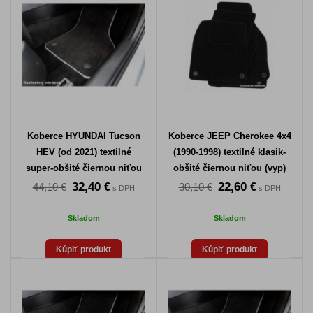
Koberce HYUNDAI Tucson
Koberce JEEP Cherokee 4x4
HEV (od 2021) textilné
(1990-1998) textilné klasik-
super-obšité čiernou niťou
obšité čiernou niťou (vyp)
(vyp)
32,40 €
22,60 €
44,10 €
30,10 €
s DPH
s DPH
Skladom
Skladom
Kúpiť produkt
Kúpiť produkt