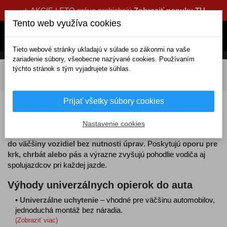
☀️ AKCIE LETO práve prebiehajú
Zobraziť ponuku TU
Tento web využíva cookies
Tieto webové stránky ukladajú v súlade so zákonmi na vaše
zariadenie súbory, všeobecne nazývané cookies. Používaním
týchto stránok s tým vyjadrujete súhlas.
DOMOV
Interiérové doplnky
Lakťové opierky
Univerzálne opierky
Prijať všetky súbory cookies
Univerzálne opierky do auta
Nastavenie cookies
Univerzálne opierky do auta
sú navrhnuté tak, aby
pasovali
do väčšiny vozidiel bez nutnosti úprav
. Poskytujú
oporu pre
krk, chrbát alebo pás
a výrazne zvyšujú pohodlie vodiča aj
spolujazdcov pri každej jazde.
Výhody univerzálnych opierok do auta
•
Univerzálne uchytenie
– vhodné pre väčšinu automobilov,
jednoduchá montáž bez náradia.
(Zobraziť viac)