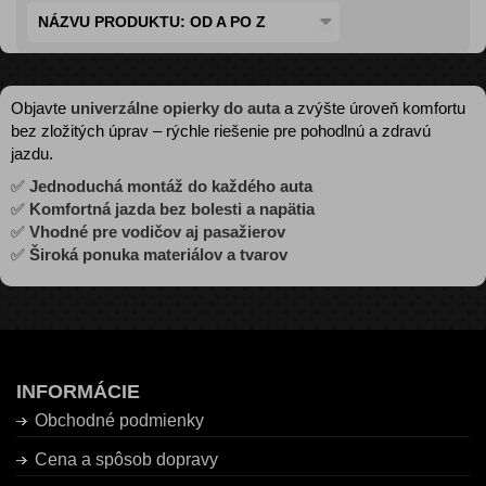
NÁZVU PRODUKTU: OD A PO Z
Objavte
univerzálne opierky do auta
a zvýšte úroveň komfortu
bez zložitých úprav – rýchle riešenie pre pohodlnú a zdravú
jazdu.
✅
Jednoduchá montáž do každého auta
✅
Komfortná jazda bez bolesti a napätia
✅
Vhodné pre vodičov aj pasažierov
✅
Široká ponuka materiálov a tvarov
INFORMÁCIE
Obchodné podmienky
Cena a spôsob dopravy