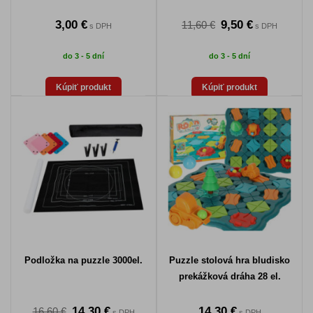
3,00 €
9,50 €
11,60 €
s DPH
s DPH
do 3 - 5 dní
do 3 - 5 dní
Kúpiť produkt
Kúpiť produkt
Podložka na puzzle 3000el.
Puzzle stolová hra bludisko
prekážková dráha 28 el.
14,30 €
14,30 €
16,60 €
s DPH
s DPH