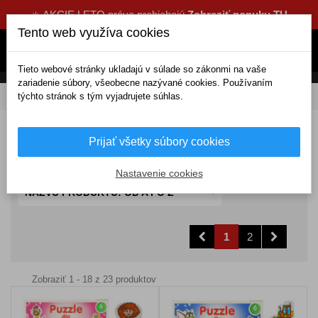
☀️ AKCIE LETO práve prebiehajú
Zobraziť ponuku TU
Tento web využíva cookies
Tieto webové stránky ukladajú v súlade so zákonmi na vaše
zariadenie súbory, všeobecne nazývané cookies. Používaním
týchto stránok s tým vyjadrujete súhlas.
DOMOV
Deti a auto
Hračky do auta
Puzzle
Puzzle do auta
Prijať všetky súbory cookies
Nastavenie cookies
NÁZVU PRODUKTU: OD A PO Z
1
2
Zobraziť 1 - 18 z 23 produktov