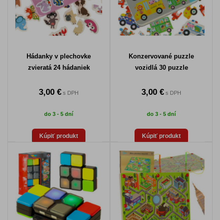
Hádanky v plechovke
Konzervované puzzle
zvieratá 24 hádaniek
vozidlá 30 puzzle
3,00 €
3,00 €
s DPH
s DPH
do 3 - 5 dní
do 3 - 5 dní
Kúpiť produkt
Kúpiť produkt