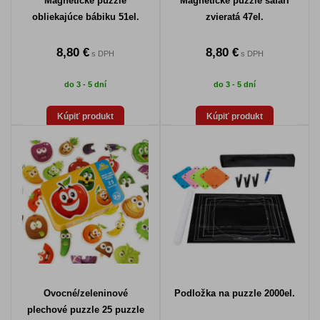
Magnetické puzzle
Magnetické puzzle safari
obliekajúce bábiku 51el.
zvieratá 47el.
8,80 €
8,80 €
s DPH
s DPH
do 3 - 5 dní
do 3 - 5 dní
Kúpiť produkt
Kúpiť produkt
Ovocné/zeleninové
Podložka na puzzle 2000el.
plechové puzzle 25 puzzle