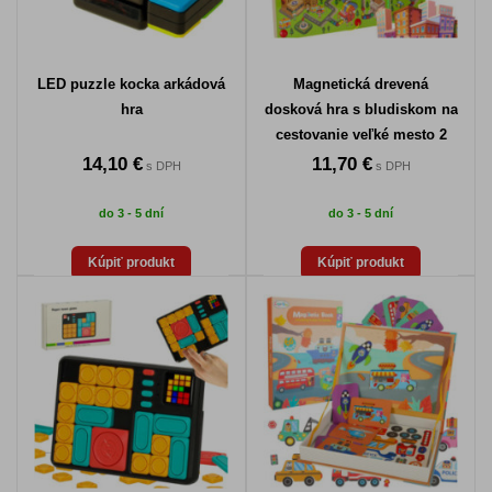
LED puzzle kocka arkádová
Magnetická drevená
hra
dosková hra s bludiskom na
cestovanie veľké mesto 2
hráči
14,10 €
11,70 €
s DPH
s DPH
do 3 - 5 dní
do 3 - 5 dní
Kúpiť produkt
Kúpiť produkt