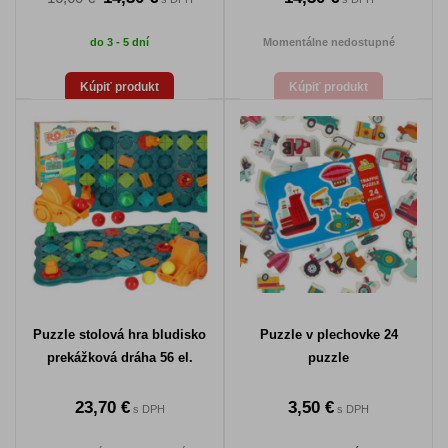
do 3 - 5 dní
Momentálne nedostupné
Kúpiť produkt
Kúpiť produkt
Puzzle stolová hra bludisko
Puzzle v plechovke 24
prekážková dráha 56 el.
puzzle
23,70 €
3,50 €
s DPH
s DPH