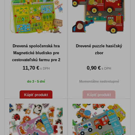
Drevená spoločenská hra
Drevené puzzle hasičský
Magnetické bludisko pre
zbor
cestovateľskú farmu pre 2
hráčov
11,70 €
0,90 €
s DPH
s DPH
do 3 - 5 dní
Momentálne nedostupné
Kúpiť produkt
Kúpiť produkt