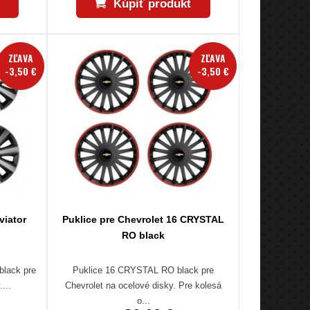
Kúpiť produkt
ZĽAVA
ZĽAVA
-3,50 €
-3,50 €
viator
Puklice pre Chevrolet 16 CRYSTAL
RO black
black pre
Puklice 16 CRYSTAL RO black pre
...
Chevrolet na ocelové disky. Pre kolesá
o...