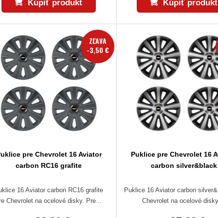
Kúpiť produkt
Kúpiť produkt
ZĽAVA
-3,50 €
uklice pre Chevrolet 16 Aviator
Puklice pre Chevrolet 16 A
carbon RC16 grafite
carbon silver&black
uklice 16 Aviator carbon RC16 grafite
Puklice 16 Aviator carbon silver&
re Chevrolet na ocelové disky. Pre...
Chevrolet na ocelové disky.