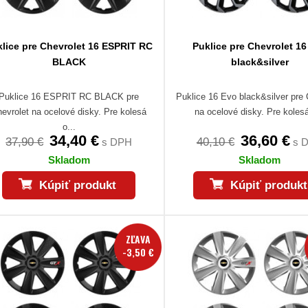
lice pre Chevrolet 16 ESPRIT RC
Puklice pre Chevrolet 16
BLACK
black&silver
Puklice 16 ESPRIT RC BLACK pre
Puklice 16 Evo black&silver pre 
evrolet na ocelové disky. Pre kolesá
na ocelové disky. Pre kolesá
o...
34,40 €
36,60 €
37,90 €
40,10 €
s DPH
s 
Skladom
Skladom
Kúpiť produkt
Kúpiť produkt
ZĽAVA
-3,50 €