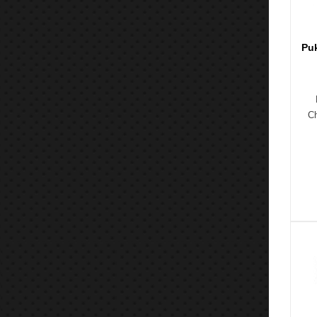
Puk
Ch