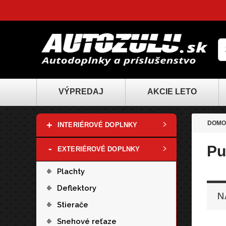
VÝPREDAJ
AKCIE LETO
+
DOMO
INTERIÉROVÉ DOPLNKY
-
Pu
EXTERIÉROVÉ DOPLNKY
+
Plachty
+
Deflektory
N
+
Stierače
+
Snehové reťaze