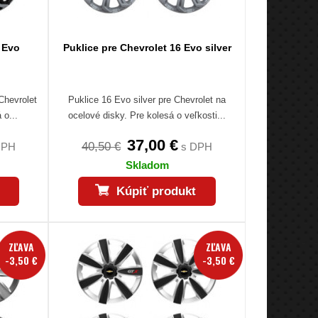
 Evo
Puklice pre Chevrolet 16 Evo silver
Chevrolet
Puklice 16 Evo silver pre Chevrolet na
 o...
ocelové disky. Pre kolesá o veľkosti...
37,00 €
40,50 €
DPH
s DPH
Skladom
Kúpiť produkt
ZĽAVA
ZĽAVA
-3,50 €
-3,50 €