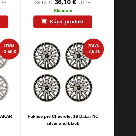
36,10 €
39,60 €
DPH
s DPH
Skladom
Kúpiť produkt
ZĽAVA
ZĽAVA
-3,50 €
-3,50 €
 DAKAR
Puklice pre Chevrolet 16 Dakar NC
silver and black