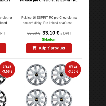
ENERGY
Puklice pre Chevrolet 16 ESPRIT RC
rolet na
Puklice 16 ESPRIT RC pre Chevrolet na
kosti...
ocelové disky. Pre kolesá o veľkosti...
33,10 €
36,60 €
DPH
s DPH
Skladom
Kúpiť produkt
ZĽAVA
ZĽAVA
-3,50 €
-3,50 €