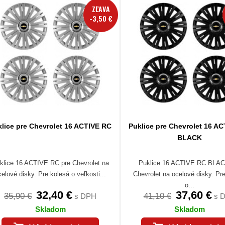
ZĽAVA
-3,50 €
lice pre Chevrolet 16 ACTIVE RC
Puklice pre Chevrolet 16 A
BLACK
klice 16 ACTIVE RC pre Chevrolet na
Puklice 16 ACTIVE RC BLAC
celové disky. Pre kolesá o veľkosti...
Chevrolet na ocelové disky. Pr
o...
32,40 €
37,60 €
35,90 €
41,10 €
s DPH
s 
Skladom
Skladom