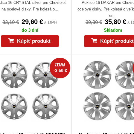
lice 16 CRYSTAL silver pre Chevrolet
Puklice 16 DAKAR pre Chevro
na ocelové disky. Pre kolesá o...
ocelové disky. Pre kolesá o veľ
so...
29,60 €
35,80 €
33,10 €
39,30 €
s DPH
s 
do 3 dní
Skladom
Kúpiť produkt
Kúpiť produkt
ZĽAVA
-3,50 €