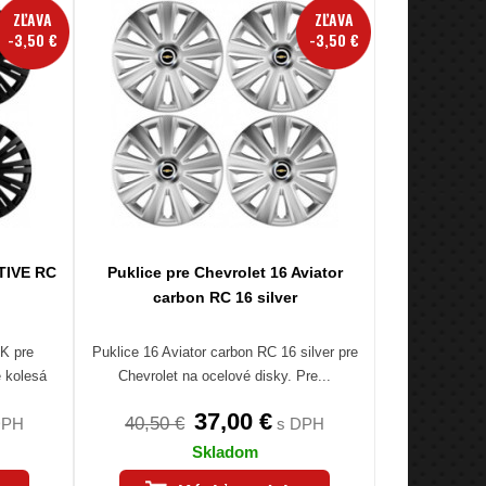
ZĽAVA
ZĽAVA
-3,50 €
-3,50 €
CTIVE RC
Puklice pre Chevrolet 16 Aviator
carbon RC 16 silver
K pre
Puklice 16 Aviator carbon RC 16 silver pre
e kolesá
Chevrolet na ocelové disky. Pre...
37,00 €
40,50 €
DPH
s DPH
Skladom