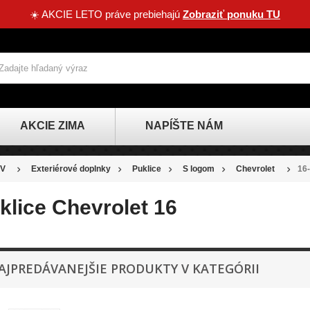
☀️ AKCIE LETO práve prebiehajú
Zobraziť ponuku TU
AKCIE ZIMA
NAPÍŠTE NÁM
V
Exteriérové doplnky
Puklice
S logom
Chevrolet
16-
klice Chevrolet 16
AJPREDÁVANEJŠIE PRODUKTY V KATEGÓRII