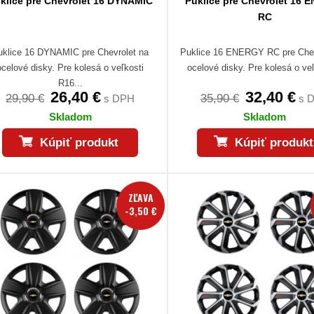
klice pre Chevrolet 16 DYNAMIC
Puklice pre Chevrolet 16 
RC
uklice 16 DYNAMIC pre Chevrolet na
Puklice 16 ENERGY RC pre Chev
ocelové disky. Pre kolesá o veľkosti
ocelové disky. Pre kolesá o veľ
R16...
26,40 €
32,40 €
29,90 €
35,90 €
s DPH
s 
Skladom
Skladom
Kúpiť produkt
Kúpiť produkt
ZĽAVA
-3,50 €