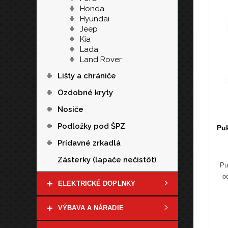
+
Honda
+
Hyundai
+
Jeep
+
Kia
+
Lada
+
Land Rover
+
Lišty a chrániče
+
Ozdobné kryty
+
Nosiče
+
Podložky pod ŠPZ
Puk
+
Prídavné zrkadlá
Zásterky (lapače nečistôt)
Pu
o
+
ELEKTRICKÉ DOPLNKY
+
VÝBAVA A NÁRADIE