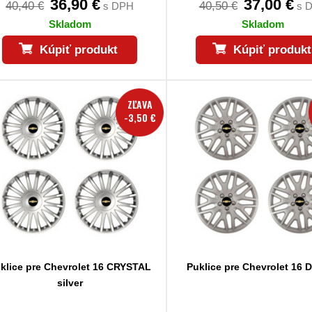
36,90 €
37,00 €
40,40 €
40,50 €
s DPH
s 
Skladom
Skladom
Kúpiť produkt
Kúpiť produkt
ZĽAVA
-3,50 €
klice pre Chevrolet 16 CRYSTAL
Puklice pre Chevrolet 16
silver