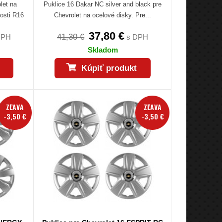
let na
Puklice 16 Dakar NC silver and black pre
kosti R16
Chevrolet na ocelové disky. Pre...
37,80 €
41,30 €
DPH
s DPH
Skladom
Kúpiť produkt
ZĽAVA
ZĽAVA
-3,50 €
-3,50 €