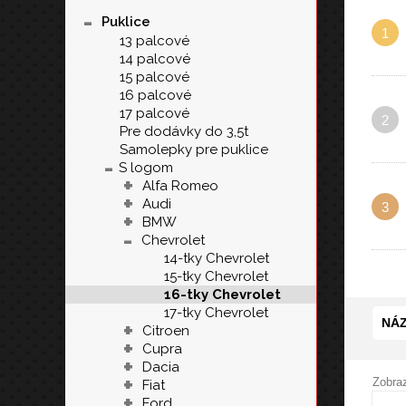
-
Puklice
1
13 palcové
14 palcové
15 palcové
16 palcové
17 palcové
2
Pre dodávky do 3,5t
Samolepky pre puklice
-
S logom
+
Alfa Romeo
+
Audi
3
+
BMW
-
Chevrolet
14-tky Chevrolet
15-tky Chevrolet
16-tky Chevrolet
17-tky Chevrolet
NÁZ
+
Citroen
+
Cupra
+
Dacia
+
Zobraz
Fiat
+
Ford