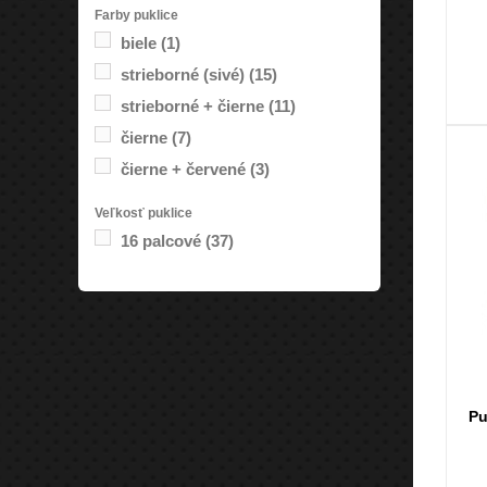
Farby puklice
biele
(1)
strieborné (sivé)
(15)
strieborné + čierne
(11)
čierne
(7)
čierne + červené
(3)
Veľkosť puklice
16 palcové
(37)
Pu