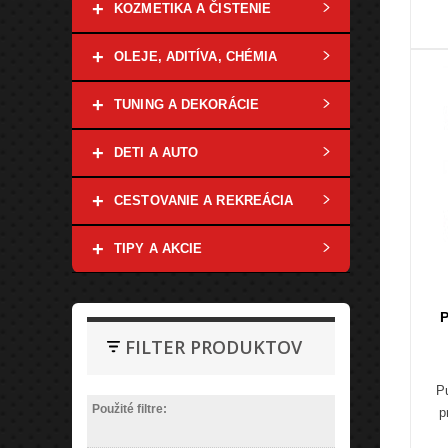
+
KOZMETIKA A ČISTENIE
+
OLEJE, ADITÍVA, CHÉMIA
+
TUNING A DEKORÁCIE
+
DETI A AUTO
+
CESTOVANIE A REKREÁCIA
+
TIPY A AKCIE
P
FILTER PRODUKTOV
P
Použité filtre:
p