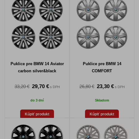
Puklice pre BMW 14 Aviator
Puklice pre BMW 14
carbon silver&black
COMFORT
29,70 €
23,30 €
33,20 €
26,80 €
s DPH
s DPH
do 3 dní
Skladom
Kúpiť produkt
Kúpiť produkt