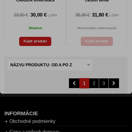
CARBON silver/black
carbon white
30,00 €
31,80 €
33,50 €
35,30 €
s DPH
s DPH
Skladom
Momentálne nedostupné
Kúpiť produkt
Kúpiť produkt
NÁZVU PRODUKTU: OD A PO Z
1
2
3
INFORMÁCIE
Obchodné podmienky
Cena a spôsob dopravy