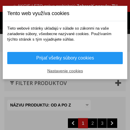
☀️ AKCIE LETO práve prebiehajú
Zobraziť ponuku TU
Tento web využíva cookies
Tieto webové stránky ukladajú v súlade so zákonmi na vaše
zariadenie súbory, všeobecne nazývané cookies. Používaním
týchto stránok s tým vyjadrujete súhlas.
DOMOV
Exteriérové doplnky
Puklice
S logom
BMW
14-tky BMW
Prijať všetky súbory cookies
Puklice BMW 14
Nastavenie cookies
FILTER PRODUKTOV
NÁZVU PRODUKTU: OD A PO Z
1
2
3