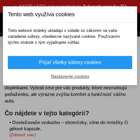
☀️ AKCIE LETO práve prebiehajú
Zobraziť ponuku TU
Tento web využíva cookies
Tieto webové stránky ukladajú v súlade so zákonmi na vaše
zariadenie súbory, všeobecne nazývané cookies. Používaním
týchto stránok s tým vyjadrujete súhlas.
DOMOV
Výpredaj
Výpredaj za pár eur
Výpredaj autodoplnkov za pár eur
Prijať všetky súbory cookies
Využite výpredaj autodoplnkov za pár eur
a vybavte svoje
Nastavenie cookies
vozidlo
užitočnými, štýlovými a cenovo dostupnými
doplnkami
. Vybrali sme pre vás produkty, ktoré
nezruinujú
peňaženku
, ale výrazne zvýšia komfort a funkčnosť vášho
auta.
Čo nájdete v tejto kategórii?
•
Osviežovače vzduchu
– stromčeky, vône do mriežky či
gélové kapsule.
(Zobraziť viac)