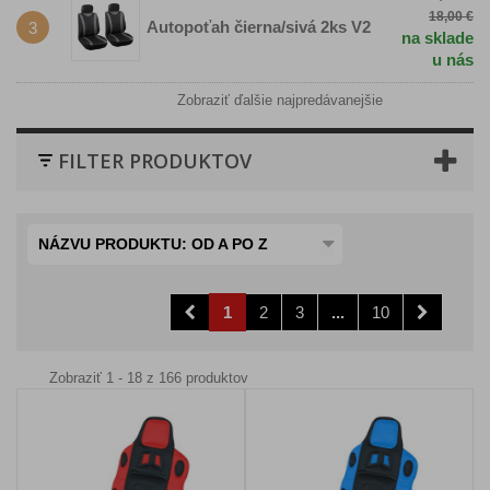
18,00 €
Autopoťah čierna/sivá 2ks V2
3
na sklade
u nás
Zobraziť ďalšie najpredávanejšie
FILTER PRODUKTOV
NÁZVU PRODUKTU: OD A PO Z
1
2
3
...
10
Zobraziť 1 - 18 z 166 produktov