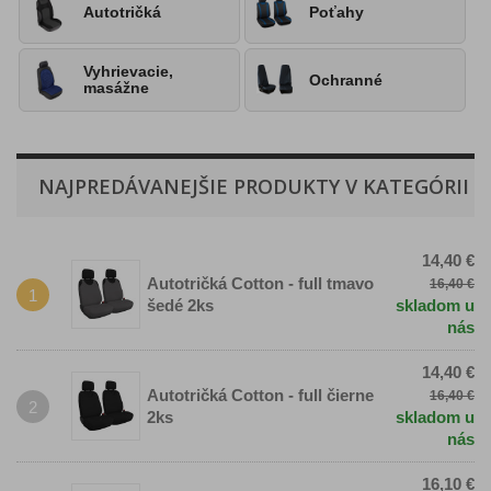
Autotričká
Poťahy
Vyhrievacie,
Ochranné
masážne
NAJPREDÁVANEJŠIE PRODUKTY V KATEGÓRII
14,40 €
Autotričká Cotton - full tmavo
16,40 €
1
šedé 2ks
skladom u
nás
14,40 €
Autotričká Cotton - full čierne
16,40 €
2
2ks
skladom u
nás
16,10 €