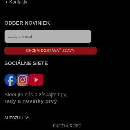
Kontakty
ODBER NOVINIEK
CHCEM DOSTÁVAŤ ZĽAVY
SOCIÁLNE SIETE
Sledujte nás a získajte tipy,
rady a novinky prvý
AUTOZULU V:
SK
CZ
HU
RO
BG