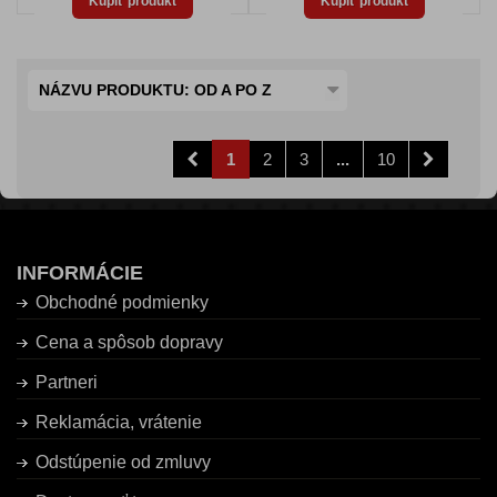
Kúpiť produkt
Kúpiť produkt
NÁZVU PRODUKTU: OD A PO Z
1
2
3
...
10
INFORMÁCIE
Obchodné podmienky
Cena a spôsob dopravy
Partneri
Reklamácia, vrátenie
Odstúpenie od zmluvy