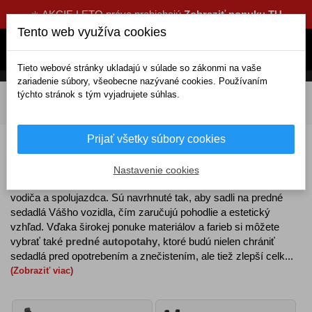
☀️ AKCIE LETO práve prebiehajú
Zobraziť ponuku TU
Tento web využíva cookies
Tieto webové stránky ukladajú v súlade so zákonmi na vaše
zariadenie súbory, všeobecne nazývané cookies. Používaním
týchto stránok s tým vyjadrujete súhlas.
DOMOV
Interiérové doplnky
Autopoťahy
Poťahy sedadiel
Predné poťahy a tričká
Prijať všetky súbory cookies
Predné poťahy a tričká do auta
Nastavenie cookies
Predné autopotahy
ponúkajú ochranu a štýl pre sedadlá
vodiča a spolujazdca. Sú navrhnuté tak, aby sadli na predné
sedadlá Vášho vozidla, čím zaručujú pohodlie a estetický
vzhľad. Vďaka širokej ponuke materiálov a farieb si môžete
vybrať také
predné autopotahy
, ktoré budú nielen chrániť
sedadlá pred opotrebením a znečistením, ale tiež zlepší celk...
(Zobraziť viac)