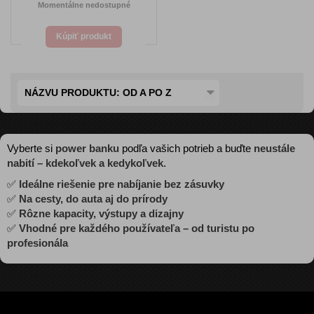
Momentálne nedostupné
Kúpiť produkt
NÁZVU PRODUKTU: OD A PO Z
Vyberte si
power banku
podľa vašich potrieb a buďte
neustále
nabití – kdekoľvek a kedykoľvek
.
✅
Ideálne riešenie pre nabíjanie bez zásuvky
✅
Na cesty, do auta aj do prírody
✅
Rôzne kapacity, výstupy a dizajny
✅
Vhodné pre každého používateľa – od turistu po
profesionála