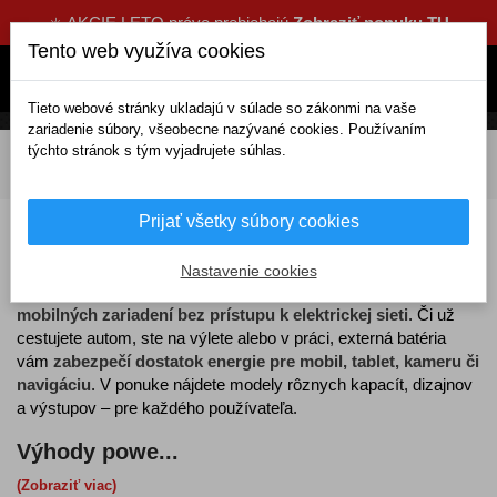
☀️ AKCIE LETO práve prebiehajú
Zobraziť ponuku TU
Tento web využíva cookies
Tieto webové stránky ukladajú v súlade so zákonmi na vaše
zariadenie súbory, všeobecne nazývané cookies. Používaním
týchto stránok s tým vyjadrujete súhlas.
DOMOV
Výbava a náradie
Štartovacie káble
Power banky
Prijať všetky súbory cookies
Power banky
Nastavenie cookies
Power banky
predstavujú ideálne riešenie pre
nabíjanie
mobilných zariadení bez prístupu k elektrickej sieti
. Či už
cestujete autom, ste na výlete alebo v práci, externá batéria
vám
zabezpečí dostatok energie pre mobil, tablet, kameru či
navigáciu
. V ponuke nájdete modely rôznych kapacít, dizajnov
a výstupov – pre každého používateľa.
Výhody powe...
(Zobraziť viac)