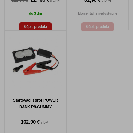
117,90 €
62,90 €
121,90 €
s DPH
s DPH
do 3 dní
Momentálne nedostupné
Kúpiť produkt
Kúpiť produkt
Štartovací zdroj POWER
BANK P8-GUMMY
102,90 €
s DPH