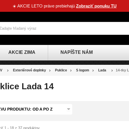
☀️ AKCIE LETO práve prebiehajú
Zobraziť ponuku TU
AKCIE ZIMA
NAPÍŠTE NÁM
V
Exteriérové doplnky
Puklice
S logom
Lada
14-tky 
klice Lada 14
VU PRODUKTU: OD A PO Z
iť 1 - 18 z 37 produktov