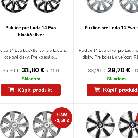
Puklice pre Lada 14 Evo
Puklice pre Lada 14 Evo s
black&silver
klice 14 Evo black&silver pre Lada na
Puklice 14 Evo silver pre Lada n
ocelové disky. Pre kolesá o...
disky. Pre kolesá o veľkosti R1
31,80 €
29,70 €
35,30 €
33,20 €
s DPH
s 
Skladom
Skladom
Kúpiť produkt
Kúpiť produkt
ZĽAVA
-3,50 €