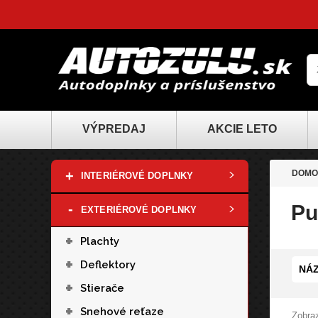
VÝPREDAJ
AKCIE LETO
+
DOMO
INTERIÉROVÉ DOPLNKY
-
Pu
EXTERIÉROVÉ DOPLNKY
+
Plachty
+
Deflektory
NÁZ
+
Stierače
+
Snehové reťaze
Zobraz