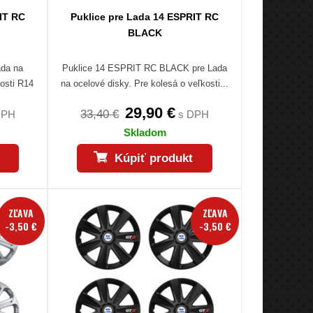
IT RC
Puklice pre Lada 14 ESPRIT RC
BLACK
ada na
Puklice 14 ESPRIT RC BLACK pre Lada
kosti R14
na ocelové disky. Pre kolesá o veľkosti...
29,90 €
33,40 €
DPH
s DPH
Skladom
Kúpiť produkt
ZĽAVA
ZĽAVA
-3,50 €
-3,50 €