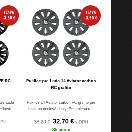
ZĽAVA
ZĽAVA
-3,50 €
-3,50 €
VE RC
Puklice pre Lada 14 Aviator carbon
RC grafite
pre Lada
Puklice 14 Aviator carbon RC grafite pre
ľkosti...
Lada na ocelové disky. Pre kolesá o...
32,70 €
36,20 €
DPH
s DPH
Skladom