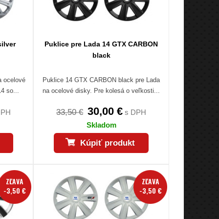
ilver
Puklice pre Lada 14 GTX CARBON
black
a ocelové
Puklice 14 GTX CARBON black pre Lada
4 so...
na ocelové disky. Pre kolesá o veľkosti...
30,00 €
33,50 €
DPH
s DPH
Skladom
Kúpiť produkt
ZĽAVA
ZĽAVA
-3,50 €
-3,50 €