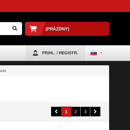
(PRÁZDNY)
PRIHL. / REGISTR.
Lada
1
2
3