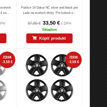
 ocelové
Puklice 14 Dakar NC silver and black pre
4 so...
Lada na ocelové disky. Pre kolesá o...
33,50 €
37,00 €
DPH
s DPH
Skladom
Kúpiť produkt
ZĽAVA
ZĽAVA
-3,50 €
-3,50 €