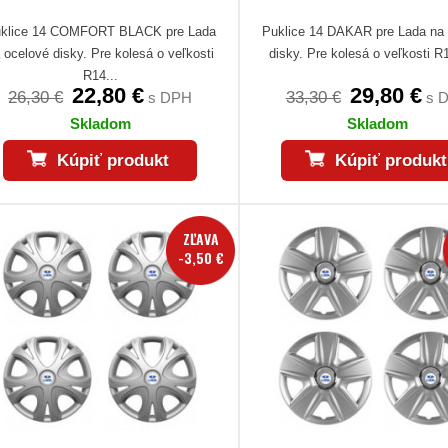
klice 14 COMFORT BLACK pre Lada
Puklice 14 DAKAR pre Lada na
 ocelové disky. Pre kolesá o veľkosti
disky. Pre kolesá o veľkosti R1
R14...
22,80 €
29,80 €
26,30 €
33,30 €
s DPH
s 
Skladom
Skladom
Kúpiť produkt
Kúpiť produkt
ZĽAVA
-3,50 €