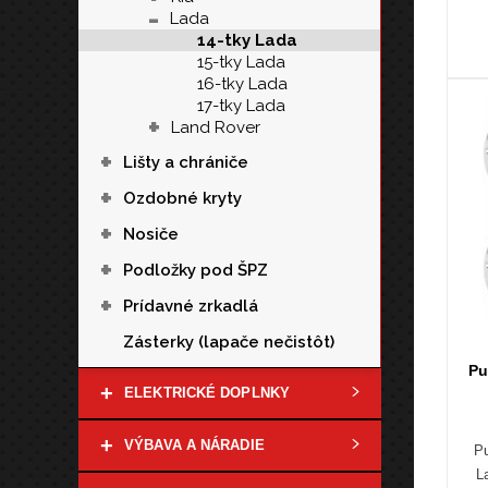
-
Lada
14-tky Lada
15-tky Lada
16-tky Lada
17-tky Lada
+
Land Rover
+
Lišty a chrániče
+
Ozdobné kryty
+
Nosiče
+
Podložky pod ŠPZ
+
Prídavné zrkadlá
Zásterky (lapače nečistôt)
Pu
+
ELEKTRICKÉ DOPLNKY
+
VÝBAVA A NÁRADIE
Pu
L