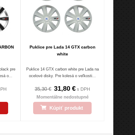
CARBON
Puklice pre Lada 14 GTX carbon
white
black pre
Puklice 14 GTX carbon white pre Lada na
sá o...
ocelové disky. Pre kolesá o veľkosti...
31,80 €
35,30 €
DPH
s DPH
Momentálne nedostupné
Kúpiť produkt