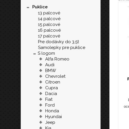
-
Puklice
13 palcové
14 palcové
15 palcové
16 palcové
17 palcové
Pre dodávky do 3,5t
Samolepky pre puklice
-
S logom
+
Alfa Romeo
+
Audi
+
BMW
+
Chevrolet
+
Citroen
+
Cupra
+
Dacia
+
Fiat
+
Ford
oce
+
Honda
+
Hyundai
+
Jeep
+
Kia