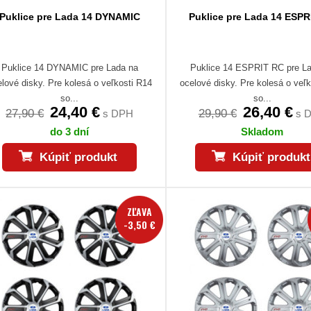
Puklice pre Lada 14 DYNAMIC
Puklice pre Lada 14 ESPR
Puklice 14 DYNAMIC pre Lada na
Puklice 14 ESPRIT RC pre L
lové disky. Pre kolesá o veľkosti R14
ocelové disky. Pre kolesá o veľ
so...
so...
24,40 €
26,40 €
27,90 €
29,90 €
s DPH
s 
do 3 dní
Skladom
Kúpiť produkt
Kúpiť produkt
ZĽAVA
-3,50 €