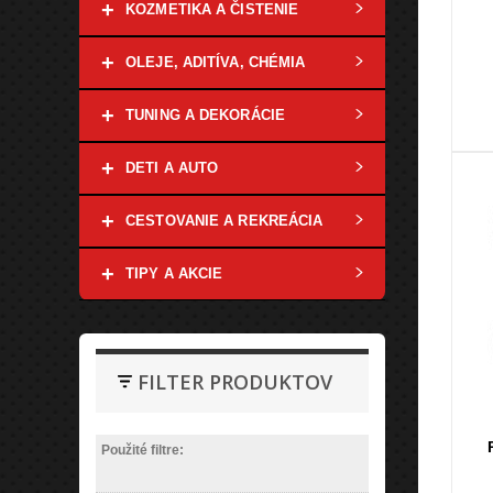
+
KOZMETIKA A ČISTENIE
+
OLEJE, ADITÍVA, CHÉMIA
+
TUNING A DEKORÁCIE
+
DETI A AUTO
+
CESTOVANIE A REKREÁCIA
+
TIPY A AKCIE
FILTER PRODUKTOV
Použité filtre: