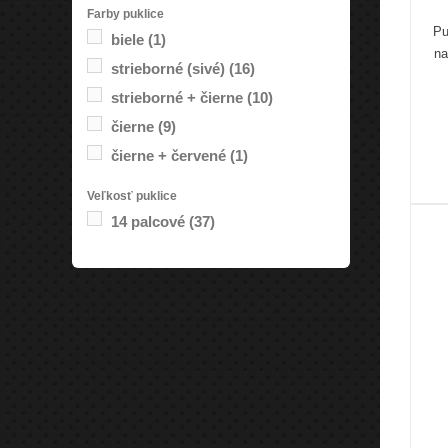
Farby puklice
Pu
biele
(1)
na
strieborné (sivé)
(16)
strieborné + čierne
(10)
čierne
(9)
čierne + červené
(1)
Veľkosť puklice
14 palcové
(37)