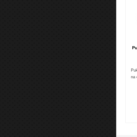
Pu
Puk
na 