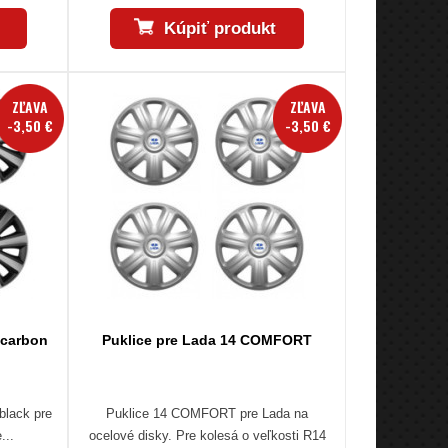
Kúpiť produkt
ZĽAVA
ZĽAVA
-3,50 €
-3,50 €
 carbon
Puklice pre Lada 14 COMFORT
black pre
Puklice 14 COMFORT pre Lada na
...
ocelové disky. Pre kolesá o veľkosti R14