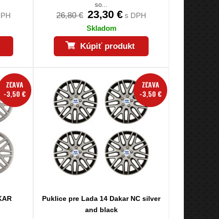
so...
23,30 €
26,80 €
DPH
s DPH
Skladom
Kúpiť produkt
ZĽAVA
ZĽAVA
-3,50 €
-3,50 €
AKAR
Puklice pre Lada 14 Dakar NC silver
and black