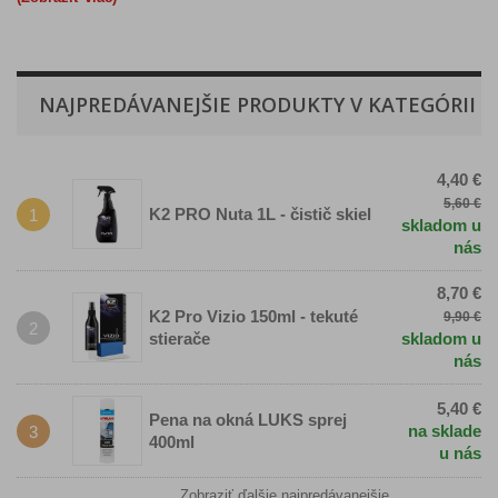
NAJPREDÁVANEJŠIE PRODUKTY V KATEGÓRII
4,40 €
5,60 €
K2 PRO Nuta 1L - čistič skiel
1
skladom u
nás
8,70 €
K2 Pro Vizio 150ml - tekuté
9,90 €
2
stierače
skladom u
nás
5,40 €
Pena na okná LUKS sprej
na sklade
3
400ml
u nás
Zobraziť ďalšie najpredávanejšie