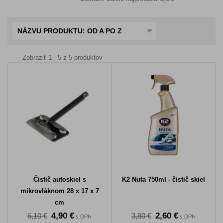
NÁZVU PRODUKTU: OD A PO Z
Zobraziť 1 - 5 z 5 produktov
Čistič autoskiel s
K2 Nuta 750ml - čistič skiel
mikrovláknom 28 x 17 x 7
cm
4,90 €
2,60 €
6,10 €
3,80 €
s DPH
s DPH