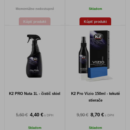
Momentálne nedostupné
Skladom
Kúpiť produkt
Kúpiť produkt
K2 PRO Nuta 1L - čistič skiel
K2 Pro Vizio 150ml - tekuté
stierače
4,40 €
8,70 €
5,60 €
9,90 €
s DPH
s DPH
Skladom
Skladom