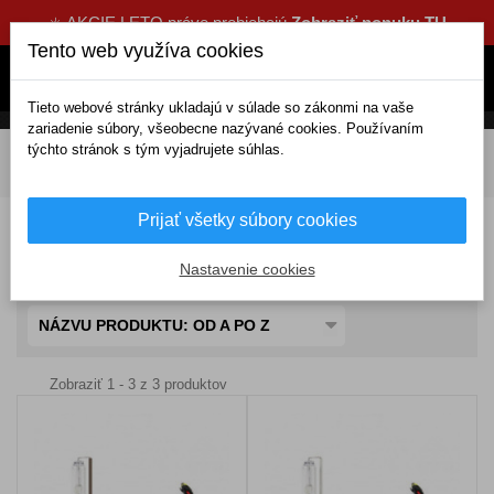
☀️ AKCIE LETO práve prebiehajú
Zobraziť ponuku TU
Tento web využíva cookies
Tieto webové stránky ukladajú v súlade so zákonmi na vaše
zariadenie súbory, všeobecne nazývané cookies. Používaním
týchto stránok s tým vyjadrujete súhlas.
DOMOV
Elektrické doplnky
Žiarovky a svetlá
Žiarovky
Xenónové výbojky
H3
Prijať všetky súbory cookies
Xenónové žiarovky H3
Nastavenie cookies
NÁZVU PRODUKTU: OD A PO Z
Zobraziť 1 - 3 z 3 produktov