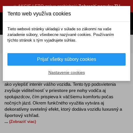
☀️ AKCIE LETO práve prebiehajú
Zobraziť ponuku TU
Tento web využíva cookies
Tieto webové stránky ukladajú v súlade so zákonmi na vaše
zariadenie súbory, všeobecne nazývané cookies. Používaním
týchto stránok s tým vyjadrujete súhlas.
DOMOV
Elektrické doplnky
Žiarovky a svetlá
Svetlá
LED interiérové
Osvetlenie nôh
Prijať všetky súbory cookies
Osvetlenie nôh
Nastavenie cookies
LED osvetlenie nôh
je elegantným a praktickým spôsobom,
ako vylepšiť interiér vášho vozidla. Tento typ podsvietenia
zvyšuje viditeľnosť v priestore pre nohy
vodiča aj
spolujazdcov, čím prispieva k väčšiemu komfortu počas
nočných jázd. Okrem funkčného využitia vytvára aj
dekoratívny svetelný efekt
, ktorý dodáva vozidlu
luxusný a
športový vzhľad
.
...
(Zobraziť viac)