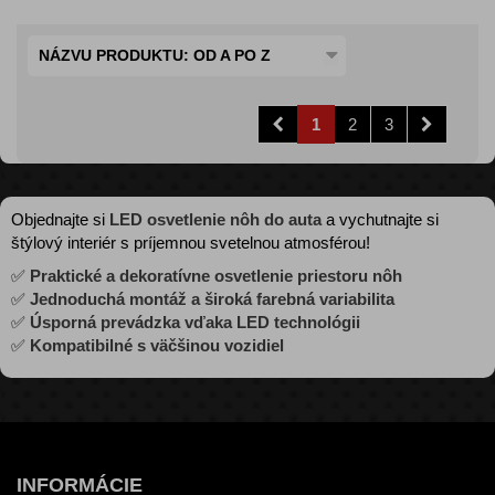
NÁZVU PRODUKTU: OD A PO Z
1
2
3
Objednajte si
LED osvetlenie nôh do auta
a vychutnajte si
štýlový interiér s príjemnou svetelnou atmosférou!
✅
Praktické a dekoratívne osvetlenie priestoru nôh
✅
Jednoduchá montáž a široká farebná variabilita
✅
Úsporná prevádzka vďaka LED technológii
✅
Kompatibilné s väčšinou vozidiel
INFORMÁCIE