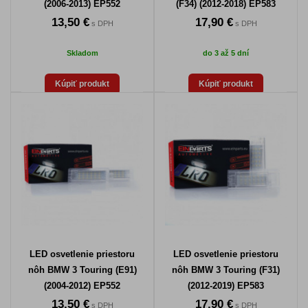
(2006-2013) EP552
(F34) (2012-2018) EP583
13,50 €
17,90 €
s DPH
s DPH
Skladom
do 3 až 5 dní
Kúpiť produkt
Kúpiť produkt
LED osvetlenie priestoru
LED osvetlenie priestoru
nôh BMW 3 Touring (E91)
nôh BMW 3 Touring (F31)
(2004-2012) EP552
(2012-2019) EP583
13,50 €
17,90 €
s DPH
s DPH