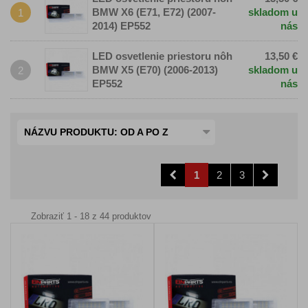
BMW X6 (E71, E72) (2007-
skladom u
1
2014) EP552
nás
LED osvetlenie priestoru nôh
13,50 €
BMW X5 (E70) (2006-2013)
skladom u
2
EP552
nás
NÁZVU PRODUKTU: OD A PO Z
1
2
3
Zobraziť 1 - 18 z 44 produktov