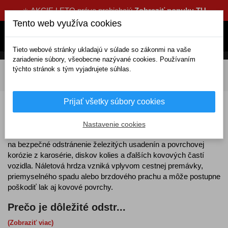
☀️ AKCIE LETO práve prebiehajú
Zobraziť ponuku TU
Tento web využíva cookies
Tieto webové stránky ukladajú v súlade so zákonmi na vaše
zariadenie súbory, všeobecne nazývané cookies. Používaním
týchto stránok s tým vyjadrujete súhlas.
DOMOV
Kozmetika a čistenie
Pre exteriér
Dekontaminácia
Náletovej hrdze
Prijať všetky súbory cookies
Odstraňovače náletovej hrdze
Nastavenie cookies
Odstraňovače náletovej hrdze
sú špeciálne prípravky určené
na bezpečné odstránenie železitých usadenín a povrchovej
korózie z karosérie, diskov kolies a ďalších kovových častí
vozidla. Náletová hrdza vzniká vplyvom cestnej premávky,
priemyselného spadu alebo brzdového prachu a môže postupne
poškodiť lak aj kovové povrchy.
Prečo je dôležité odstr...
(Zobraziť viac)