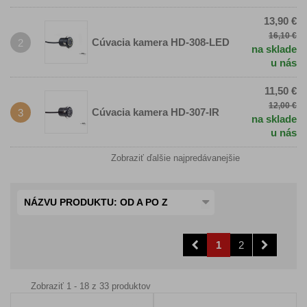
13,90 €
16,10 €
Cúvacia kamera HD-308-LED
2
na sklade
u nás
11,50 €
12,00 €
Cúvacia kamera HD-307-IR
3
na sklade
u nás
Zobraziť ďalšie najpredávanejšie
NÁZVU PRODUKTU: OD A PO Z
1
2
Zobraziť 1 - 18 z 33 produktov