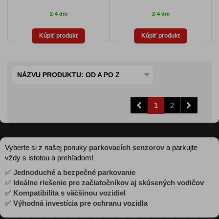
2-4 dni
2-4 dni
Kúpiť produkt
Kúpiť produkt
NÁZVU PRODUKTU: OD A PO Z
1
2
Vyberte si z našej ponuky
parkovacích senzorov
a parkujte
vždy s istotou a prehľadom!
✅
Jednoduché a bezpečné parkovanie
✅
Ideálne riešenie pre začiatočníkov aj skúsených vodičov
✅
Kompatibilita s väčšinou vozidiel
✅
Výhodná investícia pre ochranu vozidla