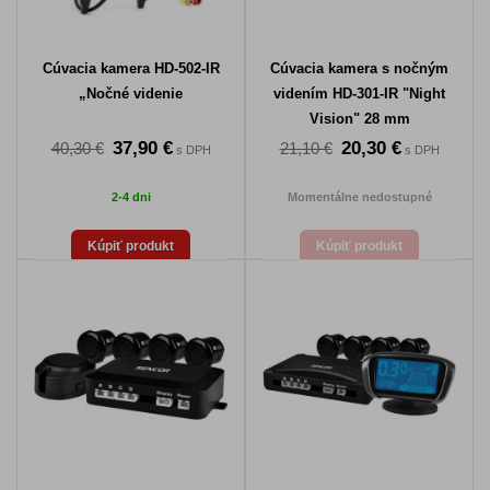
Cúvacia kamera HD-502-IR
Cúvacia kamera s nočným
„Nočné videnie
videním HD-301-IR "Night
Vision" 28 mm
37,90 €
20,30 €
40,30 €
21,10 €
s DPH
s DPH
2-4 dni
Momentálne nedostupné
Kúpiť produkt
Kúpiť produkt