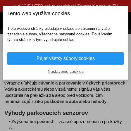
☀️ AKCIE LETO práve prebiehajú
Zobraziť ponuku TU
Tento web využíva cookies
Tieto webové stránky ukladajú v súlade so zákonmi na vaše
zariadenie súbory, všeobecne nazývané cookies. Používaním
týchto stránok s tým vyjadrujete súhlas.
DOMOV
Elektrické doplnky
Parkovanie a navigácie
Parkovacie senzory
Prijať všetky súbory cookies
Parkovacie senzory
Nastavenie cookies
Parkovacie senzory
sú praktickým pomocníkom, ktorý
výrazne uľahčuje
cúvanie a parkovanie v úzkych priestoroch
.
Vďaka akustickému alebo vizuálnemu signálu vás včas
upozornia na prekážku za alebo pred vozidlom, čím
minimalizujú riziko poškodenia auta alebo nehody
.
Výhody parkovacích senzorov
•
Zvýšená bezpečnosť
– včasné upozornenie na prekážky
z...