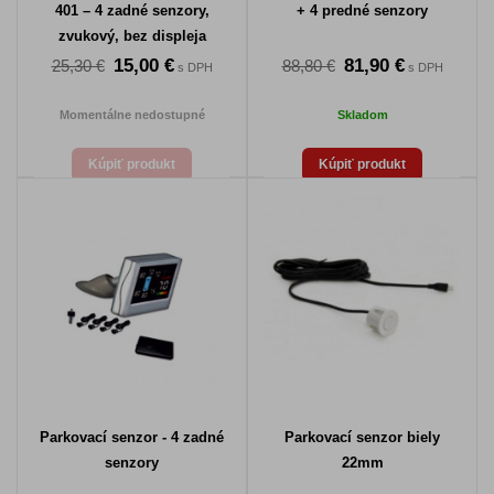
401 – 4 zadné senzory,
+ 4 predné senzory
zvukový, bez displeja
15,00 €
81,90 €
25,30 €
88,80 €
s DPH
s DPH
Momentálne nedostupné
Skladom
Kúpiť produkt
Kúpiť produkt
Parkovací senzor - 4 zadné
Parkovací senzor biely
senzory
22mm