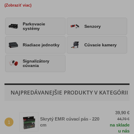
(Zobraziť viac)
Parkovacie
Senzory
systémy
Riadiace jednotky
Cúvacie kamery
Signalizátory
cúvania
NAJPREDÁVANEJŠIE PRODUKTY V KATEGÓRII
39,90 €
Skrytý EMR cúvací pás - 220
44,70 €
1
cm
na sklade
u nás