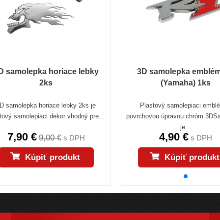
D samolepka horiace lebky
3D samolepka emblé
2ks
(Yamaha) 1ks
D samolepka horiace lebky 2ks je
Plastový samolepiaci embl
tový samolepiaci dekor vhodný pre...
povrchovou úpravou chróm 3DS
je...
7,90 €
4,90 €
9,00 €
s DPH
s DPH
Kúpiť produkt
Kúpiť produkt