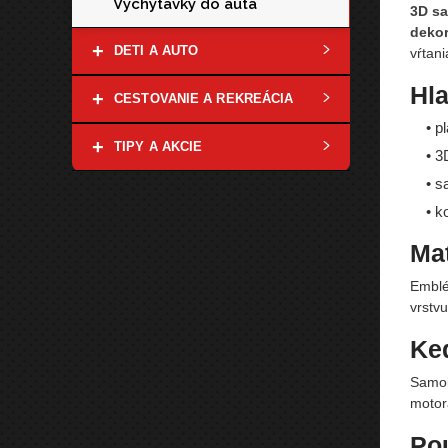
Vychytávky do auta
3D s
dekor
+
DETI A AUTO
vŕtani
Hla
+
CESTOVANIE A REKREÁCIA
• p
+
TIPY A AKCIE
• 3
• s
• k
Mat
Emblé
vrstv
Ke
Samo
motora
Pou