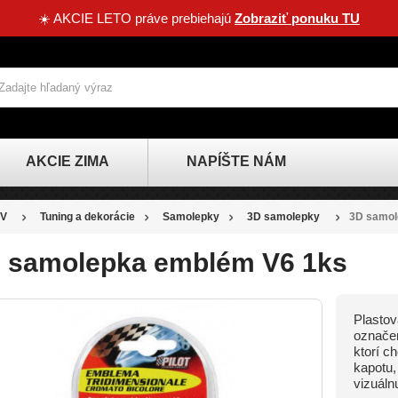
☀️ AKCIE LETO práve prebiehajú
Zobraziť ponuku TU
AKCIE ZIMA
NAPÍŠTE NÁM
V
Tuning a dekorácie
Samolepky
3D samolepky
3D samol
 samolepka emblém V6 1ks
Plasto
označen
ktorí c
kapotu,
vizuáln