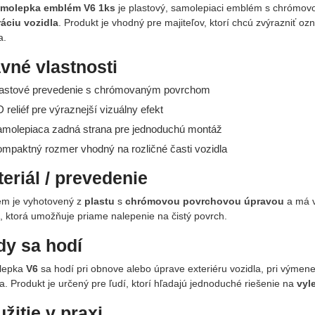
amolepka emblém V6 1ks
je plastový, samolepiaci emblém s chrómov
áciu vozidla
. Produkt je vhodný pre majiteľov, ktorí chcú zvýrazniť o
a.
vné vlastnosti
lastové prevedenie s chrómovaným povrchom
D reliéf pre výraznejší vizuálny efekt
amolepiaca zadná strana pre jednoduchú montáž
ompaktný rozmer vhodný na rozličné časti vozidla
eriál / prevedenie
m je vyhotovený z
plastu
s
chrómovou povrchovou úpravou
a má v
u, ktorá umožňuje priame nalepenie na čistý povrch.
dy sa hodí
lepka
V6
sa hodí pri obnove alebo úprave exteriéru vozidla, pri výme
. Produkt je určený pre ľudí, ktorí hľadajú jednoduché riešenie na
vyl
žitie v praxi