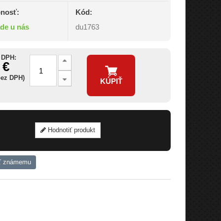
nosť:
Kód:
ade u nás
du1763
 DPH:
 €
bez DPH)
KÚPIŤ
Hodnotiť produkt
ť známemu