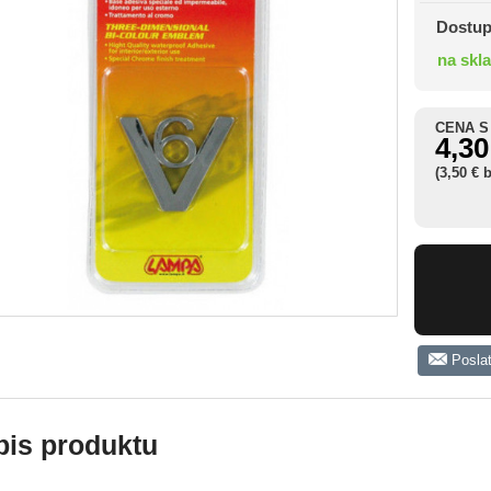
Dostup
na skl
CENA S
4,30
(3,50 € 
Posla
pis produktu