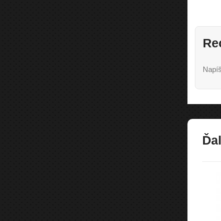
Re
Napíš
Ďal