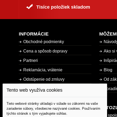
Tisíce položiek skladom
INFORMÁCIE
MÔŽEM
Obchodné podmienky
Návod
Cena a spôsob dopravy
Ako si 
Partneri
Inšpirá
Reklamácia, vrátenie
Blog
Odstúpenie od zmluvy
Od zák
Dostupnosť tovaru
Poradí
Tento web využíva cookies
Mapa stránky
Tieto webové stránky ukladajú v súlade so zákonmi na vaše
AUTOZ
zariadenie súbory, všeobecne nazývané cookies. Používaním
týchto stránok s tým vyjadrujete súhlas.
O spol