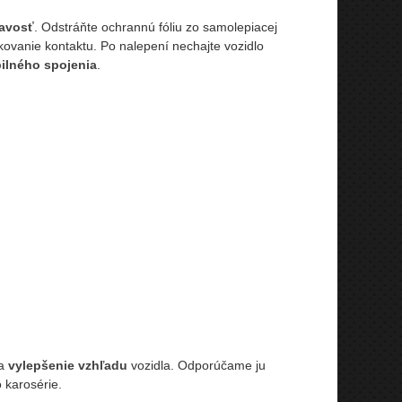
navosť
. Odstráňte ochrannú fóliu zo samolepiacej
ovanie kontaktu. Po nalepení nechajte vozidlo
bilného spojenia
.
 a
vylepšenie vzhľadu
vozidla. Odporúčame ju
 karosérie.