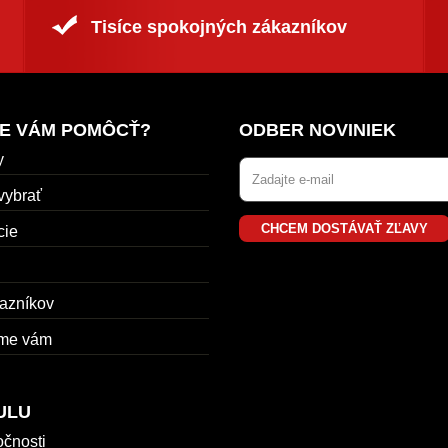
Tisíce spokojných zákazníkov
E VÁM POMÔCŤ?
ODBER NOVINIEK
y
vybrať
CHCEM DOSTÁVAŤ ZĽAVY
cie
azníkov
me vám
ULU
očnosti