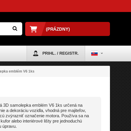
(PRÁZDNY)
PRIHL. / REGISTR.
epka emblém V6 1ks
vá 3D samolepka emblém V6 1ks určená na
ie a dekoráciu vozidla, vhodná pre majiteľov,
hcú zvýrazniť označenie motora. Používa sa na
 kufor alebo interiérové lišty pre jednoduchú
u úpravu.