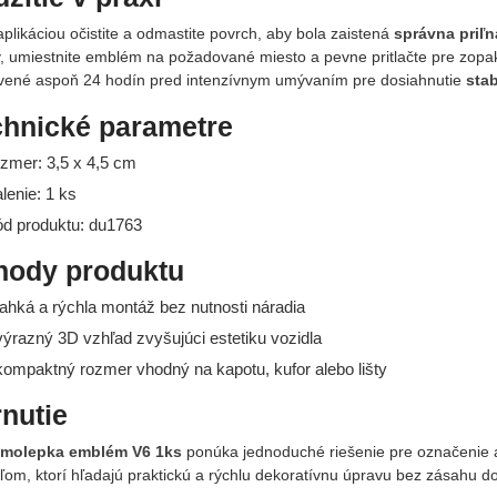
plikáciou očistite a odmastite povrch, aby bola zaistená
správna priľ
y, umiestnite emblém na požadované miesto a pevne pritlačte pre zopak
vené aspoň 24 hodín pred intenzívnym umývaním pre dosiahnutie
sta
chnické parametre
ozmer: 3,5 x 4,5 cm
alenie: 1 ks
ód produktu: du1763
hody produktu
ahká a rýchla montáž bez nutnosti náradia
ýrazný 3D vzhľad zvyšujúci estetiku vozidla
ompaktný rozmer vhodný na kapotu, kufor alebo lišty
nutie
amolepka emblém V6 1ks
ponúka jednoduché riešenie pre označenie
ľom, ktorí hľadajú praktickú a rýchlu dekoratívnu úpravu bez zásahu do