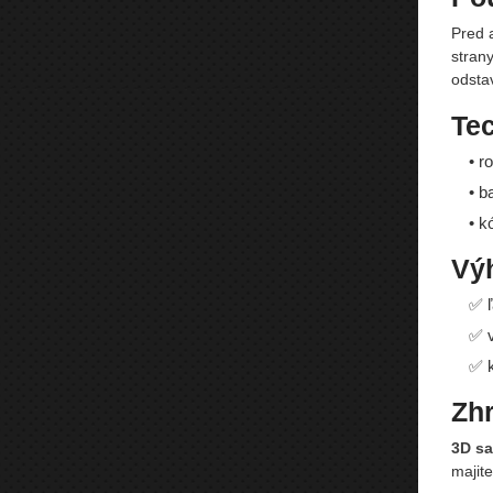
Pred a
stran
odsta
Te
• r
• b
• k
Vý
✅ ľ
✅ v
✅ k
Zhr
3D s
majite