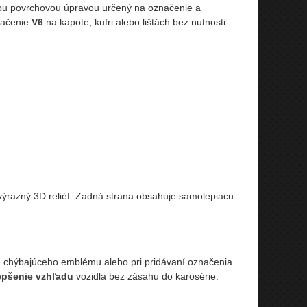
ou povrchovou úpravou určený na označenie a
značenie
V6
na kapote, kufri alebo lištách bez nutnosti
ýrazný 3D reliéf. Zadná strana obsahuje samolepiacu
ne chýbajúceho emblému alebo pri pridávaní označenia
epšenie vzhľadu
vozidla bez zásahu do karosérie.