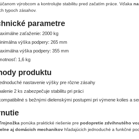
účanom výrobcom a kontrolujte stabilitu pred začatím práce. Vďaka
na
ch typoch zásahov.
chnické parametre
aximálne zaťaženie: 2000 kg
inimálna výška podpery: 265 mm
aximálna výška podpery: 355 mm
motnosť: 1,6 kg
hody produktu
ednoduché nastavenie výšky pre rôzne zásahy
alenie 2 ks zabezpečuje stabilitu pri práci
ompatibilné s bežnými dielenskými postupmi pri výmene kolies a se
nutie
Trojnožka
ponúka praktické riešenie pre
podopretie zdvihnutého voz
ielne aj domácich mechanikov
hľadajúcich jednoduché a funkčné pod