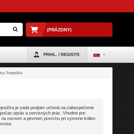
(PRÁZDNY)
PRIHL. / REGISTR.
lca Trojnožka
ojnožka je sada podpier určená na zabezpečenie
 počas opráv a servisných prác. Vhodné pre
e na rovnom a pevnom povrchu pri výmene kolies
ervise.