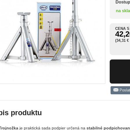
Dostup
na skl
CENA S
42,2
(34,31 €
Posla
pis produktu
Trojnožka
je praktická sada podpier určená na
stabilné podpichovani