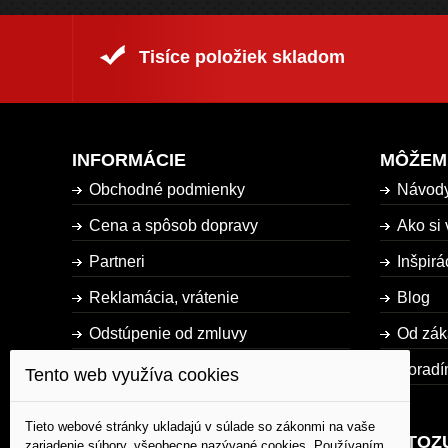
Tisíce položiek skladom
INFORMÁCIE
MÔŽEM
Obchodné podmienky
Návod
Cena a spôsob dopravy
Ako si 
Partneri
Inšpirá
Reklamácia, vrátenie
Blog
Odstúpenie od zmluvy
Od zák
Dostupnosť tovaru
Poradí
Tento web využíva cookies
Mapa stránky
Tieto webové stránky ukladajú v súlade so zákonmi na vaše
AUTOZ
zariadenie súbory, všeobecne nazývané cookies. Používaním