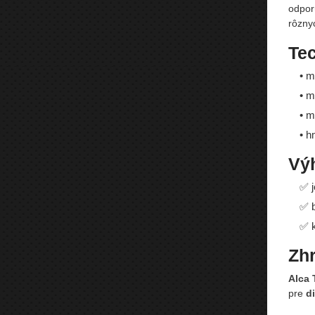
odpor
rôzny
Te
• m
• m
• m
• h
Vý
✅ j
✅ b
✅ k
Zhr
Alca 
pre
d