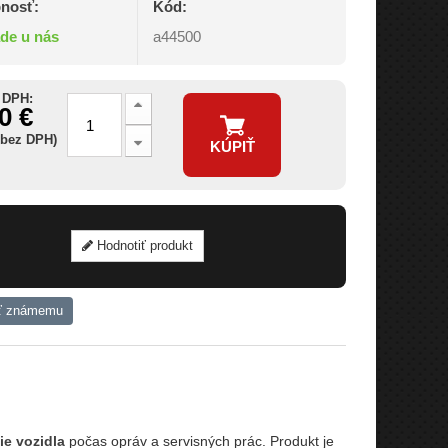
nosť:
Kód:
ade u nás
a44500
 DPH:
0 €
 bez DPH)
KÚPIŤ
Hodnotiť produkt
ť známemu
e vozidla
počas opráv a servisných prác. Produkt je