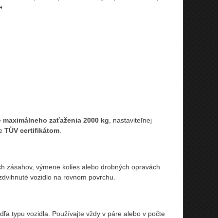
e.
e
maximálneho zaťaženia 2000 kg
, nastaviteľnej
je
TÜV certifikátom
.
ch zásahov, výmene kolies alebo drobných opravách
zdvihnuté vozidlo na rovnom povrchu.
a typu vozidla. Používajte vždy v páre alebo v počte