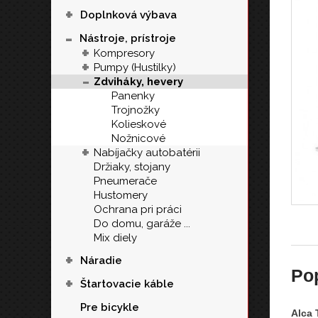
+
Doplnková výbava
-
Nástroje, prístroje
+
Kompresory
+
Pumpy (Hustilky)
-
Zdviháky, hevery
Panenky
Trojnožky
Kolieskové
Nožnicové
+
Nabíjačky autobatérii
Držiaky, stojany
Pneumerače
Hustomery
Ochrana pri práci
Do domu, garáže ...
Mix diely
+
Náradie
Po
+
Štartovacie káble
Pre bicykle
Alca 