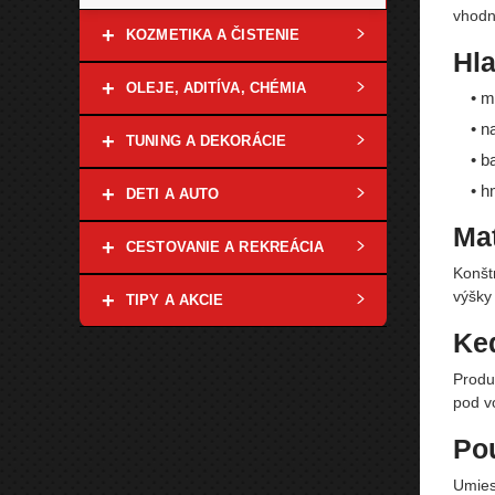
vhodn
+
KOZMETIKA A ČISTENIE
Hla
+
OLEJE, ADITÍVA, CHÉMIA
• m
• n
+
TUNING A DEKORÁCIE
• b
• h
+
DETI A AUTO
Mat
+
CESTOVANIE A REKREÁCIA
Konšt
výšky
+
TIPY A AKCIE
Ke
Produ
pod v
Pou
Umies