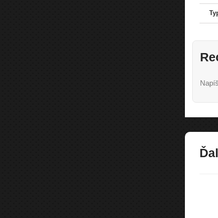
Ty
Re
Napíš
Ďal