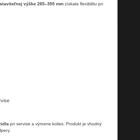
staviteľnej výške 265–355 mm
získate flexibilitu pri
rvise
idla
pri servise a výmene kolies. Produkt je vhodný
pery.