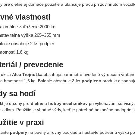
ý pre dielne aj domáce použitie a uľahčuje prácu pri zdvihnutom vozidl
vné vlastnosti
aximálne zaťaženie 2000 kg
astaviteľná výška 265–355 mm
alenie obsahuje 2 ks podpier
motnosť 1,6 kg
eriál / prevedenie
rukcia
Alca Trojnožka
obsahuje parametre uvedené výrobcom vrátan
 a hmotnosti 1,6 kg. Balenie obsahuje
2 ks podpier
a produkt disponu
dy sa hodí
kt je určený pre
dielne
a
hobby mechanikov
pri vykonávaní servisný
ozidlom. Použitie je vhodné vždy, keď je potrebné bezpečne podoprieť 
žitie v praxi
tnite
podpery
na pevný a rovný podklad a nastavte potrebnú výšku podľ