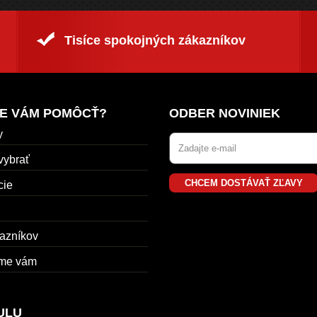
Tisíce spokojných zákazníkov
E VÁM POMÔCŤ?
ODBER NOVINIEK
y
vybrať
CHCEM DOSTÁVAŤ ZĽAVY
cie
azníkov
me vám
ULU