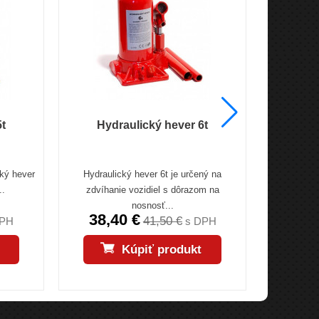
5t
Hydraulický hever 6t
Hyd
cký hever
Hydraulický hever 6t je určený na
Hydraul
..
zdvíhanie vozidiel s dôrazom na
"panenk
nosnosť...
38,40 €
20,
41,50 €
DPH
s DPH
Kúpiť produkt