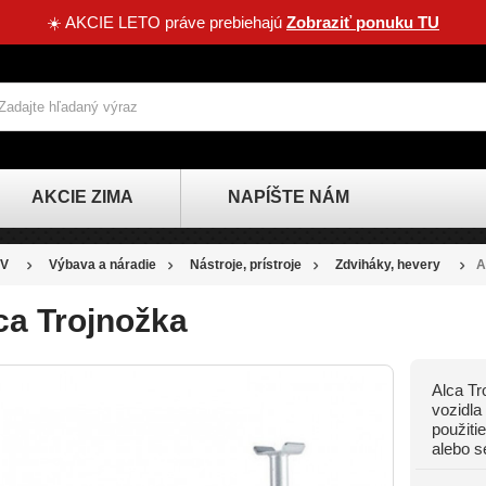
☀️ AKCIE LETO práve prebiehajú
Zobraziť ponuku TU
AKCIE ZIMA
NAPÍŠTE NÁM
V
Výbava a náradie
Nástroje, prístroje
Zdviháky, hevery
A
ca Trojnožka
Alca Tr
vozidla
použiti
alebo s