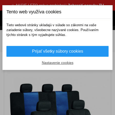
☀️ AKCIE LETO práve prebiehajú
Zobraziť ponuku TU
Tento web využíva cookies
Tieto webové stránky ukladajú v súlade so zákonmi na vaše
zariadenie súbory, všeobecne nazývané cookies. Používaním
týchto stránok s tým vyjadrujete súhlas.
DOMOV
Interiérové doplnky
Autopoťahy
Poťahy sedadiel
Kompletné univerzálne
Látkové
Autopoťah modro-čierny
Prijať všetky súbory cookies
Autopoťah modro-čierny
Nastavenie cookies