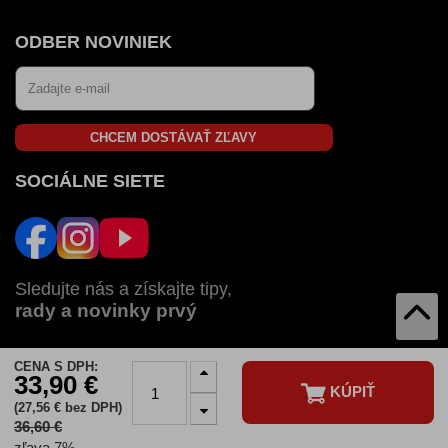
ODBER NOVINIEK
CHCEM DOSTÁVAŤ ZĽAVY
SOCIÁLNE SIETE
Sledujte nás a získajte tipy,
rady a novinky prvý
CENA S DPH:
AUTOZULU V:
33,90 €
KÚPIŤ
SK
CZ
HU
RO
BG
(27,56 € bez DPH)
36,60 €
© 2026 Autozulu.sk - Všetky práva vyhradené
zľava 7%