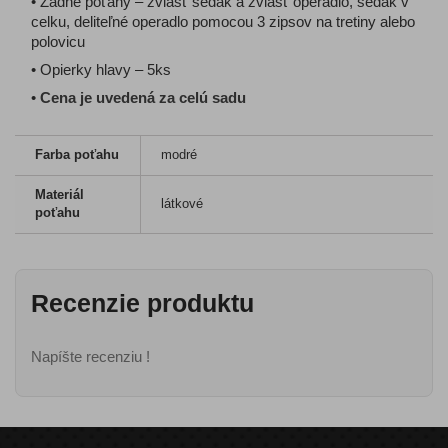
• Zadné poťahy – zvlášť sedák a zvlášť operadlo, sedák v
celku, deliteľné operadlo pomocou 3 zipsov na tretiny alebo
polovicu
• Opierky hlavy – 5ks
•
Cena je uvedená za celú sadu
Farba poťahu
modré
Materiál
látkové
poťahu
Recenzie produktu
Napíšte recenziu !