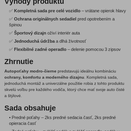
Výhody produktu
✅
Kompletná sada pre celé vozidlo
– vrátane opierok hlavy
✅
Ochrana originálnych sedadiel
pred opotrebením a
špinou
✅
Športový dizajn
oživí interiér auta
✅
Jednoduchá údržba
a dlhá životnosť
✅
Flexibilné zadné operadlo
– delenie pomocou 3 zipsov
Zhrnutie
Autopoťahy modro-čierne
predstavujú ideálnu kombináciu
ochrany, komfortu a moderného dizajnu
. Kompletná sada,
jednoduchá montáž a univerzálne použitie robia z tohto produktu
skvelú voľbu pre každého vodiča, ktorý chce mať svoje auto čisté
a štýlové.
Sada obsahuje
• Predné poťahy – 2ks predné sedacia časť, 2ks predné
opieracia časť