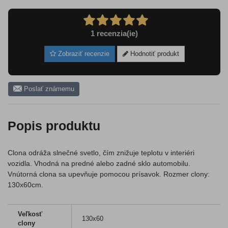
1
recenzia(ie)
Zobraziť recenzie
Hodnotiť produkt
Poslať známemu
Popis produktu
Clona odráža slnečné svetlo, čím znižuje teplotu v interiéri
vozidla. Vhodná na predné alebo zadné sklo automobilu.
Vnútorná clona sa upevňuje pomocou prísavok. Rozmer clony:
130x60cm.
Veľkosť
130x60
clony