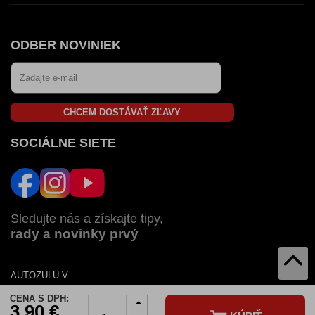
ODBER NOVINIEK
CHCEM DOSTÁVAŤ ZĽAVY
SOCIÁLNE SIETE
Sledujte nás a získajte tipy,
rady a novinky prvý
AUTOZULU V:
SK
CZ
HU
RO
BG
CENA S DPH:
3,90 €