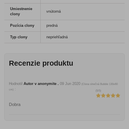
Umiestnenie
vnútorná
clony
Pozícia clony
predná
Typ clony
nepriehľadná
Recenzie produktu
Hodnotil
Autor v anonymite .
09 Jun 2020
(
Clona slnečná Bubble 130x60
:
cm
)
(
5
/
5
)
Dobra