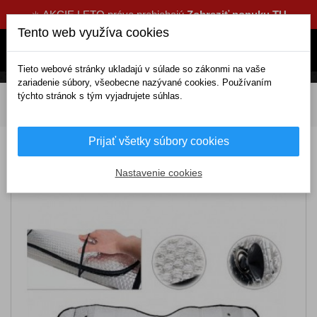
☀️ AKCIE LETO práve prebiehajú
Zobraziť ponuku TU
Tento web využíva cookies
Tieto webové stránky ukladajú v súlade so zákonmi na vaše
zariadenie súbory, všeobecne nazývané cookies. Používaním
týchto stránok s tým vyjadrujete súhlas.
DOMOV
Interiérové doplnky
Clony, rolety, fólie
Clony
Vnútorné
Clona slnečná Bubble 130x60 cm
Prijať všetky súbory cookies
Clona slnečná Bubble 130x60 cm
Nastavenie cookies