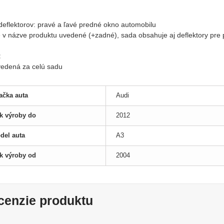
:
 deflektorov: pravé a ľavé predné okno automobilu
je v názve produktu uvedené (+zadné), sada obsahuje aj deflektory pre
:
uvedená za celú sadu
ačka auta
Audi
k výroby do
2012
del auta
A3
k výroby od
2004
cenzie produktu