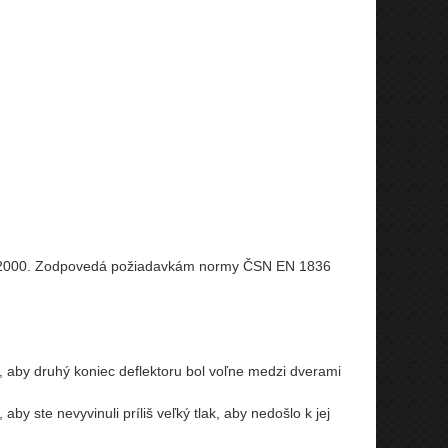
1-2000. Zodpovedá požiadavkám normy ČSN EN 1836
, aby druhý koniec deflektoru bol voľne medzi dverami
y ste nevyvinuli príliš veľký tlak, aby nedošlo k jej