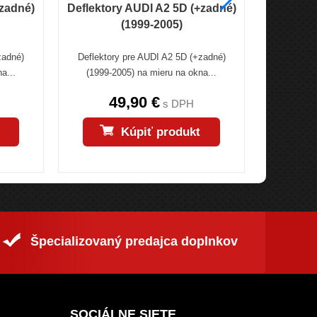
+zadné)
Deflektory AUDI A2 5D (+zadné)
Deflek
(1999-2005)
5D (
zadné)
Deflektory pre AUDI A2 5D (+zadné)
Deflekto
a...
(1999-2005) na mieru na okna...
(+zadné) 
49,90 €
s DPH
Kúpiť produkt
Špecializovaný predajca doplnkov
SOCIÁLNE SIETE