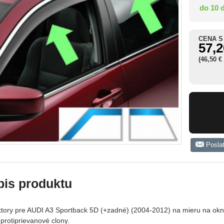
do 10 
CENA S
57,2
(46,50 €
Posla
pis produktu
ktory pre AUDI A3 Sportback 5D (+zadné) (2004-2012) na mieru na okna
protiprievanové clony.