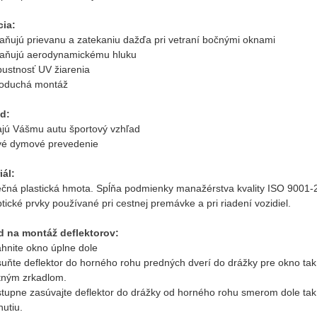
ia:
raňujú prievanu a zatekaniu dažďa pri vetraní bočnými oknami
raňujú aerodynamickému hluku
pustnosť UV žiarenia
noduchá montáž
d:
ajú Vášmu autu športový vzhľad
vé dymové prevedenie
iál:
čná plastická hmota. Spĺňa podmienky manažérstva kvality ISO 900
tické prvky používané pri cestnej premávke a pri riadení vozidiel.
 na montáž deflektorov:
ahnite okno úplne dole
suňte deflektor do horného rohu predných dverí do drážky pre okno tak
tným zrkadlom.
tupne zasúvajte deflektor do drážky od horného rohu smerom dole tak, ab
utiu.