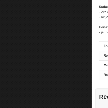
Sada
- 2ks
- ak 
Cena
- je 
Zn
Ro
Mo
Ro
Re