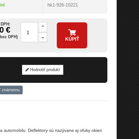
dní
hk1-926-10221
 DPH:
0 €
 bez DPH)
KÚPIŤ
Hodnotiť produkt
ť známemu
 automobilu. Deflektory sú nazývane aj ofuky okien