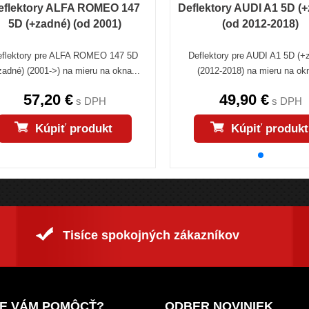
eflektory ALFA ROMEO 147
Deflektory AUDI A1 5D (
5D (+zadné) (od 2001)
(od 2012-2018)
eflektory pre ALFA ROMEO 147 5D
Deflektory pre AUDI A1 5D (+
zadné) (2001->) na mieru na okna...
(2012-2018) na mieru na okn
57,20 €
49,90 €
s DPH
s DPH
Kúpiť produkt
Kúpiť produkt
Tisíce spokojných zákazníkov
E VÁM POMÔCŤ?
ODBER NOVINIEK