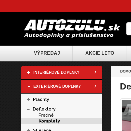
VÝPREDAJ
AKCIE LETO
+
DOMO
INTERIÉROVÉ DOPLNKY
De
-
EXTERIÉROVÉ DOPLNKY
+
Plachty
-
Deflektory
Predné
Komplety
+
Stierače