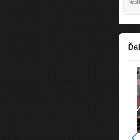
Napíš
Ďal