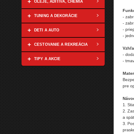
+
OLEJE, ADITÍVA, CHÉMIA
Funkc
+
TUNING A DEKORÁCIE
- zab
- zab
- prie
+
DETI A AUTO
- jed
+
CESTOVANIE A REKREÁCIA
Vzhľa
- dod
+
TIPY A AKCIE
- tma
Mater
Bezpe
pre op
Návod
1. Sti
2. Za
a spä
3. Pos
praskn