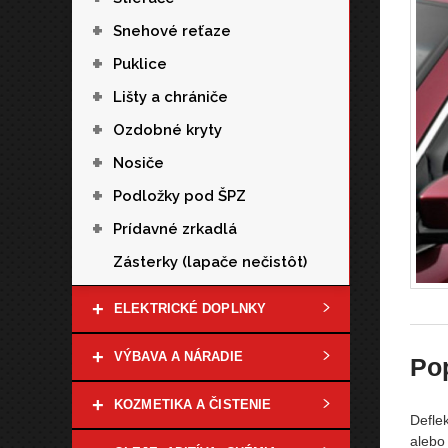
+
Snehové reťaze
+
Puklice
+
Lišty a chrániče
+
Ozdobné kryty
+
Nosiče
+
Podložky pod ŠPZ
+
Prídavné zrkadlá
Zásterky (lapače nečistôt)
+
ELEKTRICKÉ DOPLNKY
+
VÝBAVA A NÁRADIE
Po
+
KOZMETIKA A ČISTENIE
Defle
alebo 