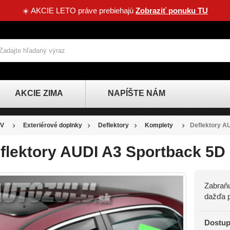
☀️ AKCIE LETO práve prebiehajú
Zobraziť ponuku TU
AKCIE ZIMA
NAPÍŠTE NÁM
V
Exteriérové doplnky
Deflektory
Komplety
Deflektory A
flektory AUDI A3 Sportback 5D 
Zabraňu
dažďa p
Dostup