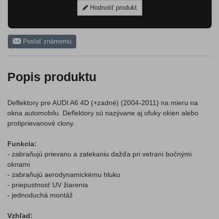
Hodnotiť produkt
Poslať známemu
Popis produktu
Deflektory pre AUDI A6 4D (+zadné) (2004-2011) na mieru na
okna automobilu. Deflektory sú nazývane aj ofuky okien alebo
protiprievanové clony.
Funkcia:
- zabraňujú prievanu a zatekaniu dažďa pri vetraní bočnými
oknami
- zabraňujú aerodynamickému hluku
- priepustnosť UV žiarenia
- jednoduchá montáž
Vzhľad: