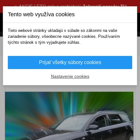
☀️ AKCIE LETO práve prebiehajú
Zobraziť ponuku TU
Tento web využíva cookies
Tieto webové stránky ukladajú v súlade so zákonmi na vaše
zariadenie súbory, všeobecne nazývané cookies. Používaním
týchto stránok s tým vyjadrujete súhlas.
DOMOV
Exteriérové doplnky
Deflektory
Komplety
Deflektory AUDI A6 4D (+zadné) (2004-2011)
Prijať všetky súbory cookies
Deflektory AUDI A6 4D (+zadné) (2004-2011)
Nastavenie cookies