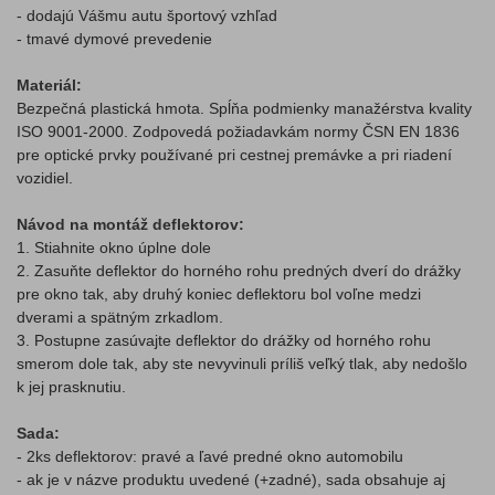
- dodajú Vášmu autu športový vzhľad
- tmavé dymové prevedenie
Materiál:
Bezpečná plastická hmota. Spĺňa podmienky manažérstva kvality
ISO 9001-2000. Zodpovedá požiadavkám normy ČSN EN 1836
pre optické prvky používané pri cestnej premávke a pri riadení
vozidiel.
Návod na montáž deflektorov:
1. Stiahnite okno úplne dole
2. Zasuňte deflektor do horného rohu predných dverí do drážky
pre okno tak, aby druhý koniec deflektoru bol voľne medzi
dverami a spätným zrkadlom.
3. Postupne zasúvajte deflektor do drážky od horného rohu
smerom dole tak, aby ste nevyvinuli príliš veľký tlak, aby nedošlo
k jej prasknutiu.
Sada:
- 2ks deflektorov: pravé a ľavé predné okno automobilu
- ak je v názve produktu uvedené (+zadné), sada obsahuje aj