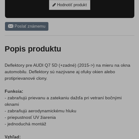
Hodnotiť produkt
Poslať známemu
Popis produktu
Deflektory pre AUDI Q7 5D (+zadné) (2015->) na mieru na okna
automobilu. Deflektory sú nazývane aj ofuky okien alebo
protiprievanové clony.
Funkcia:
- zabraňujú prievanu a zatekaniu dažďa pri vetraní bočnými
oknami
- zabraňujú aerodynamickému hluku
- priepustnosť UV žiarenia
- jednoduchá montáž
Vzhľad: