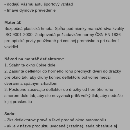
- dodajú Vášmu autu športový vzhľad
- tmavé dymové prevedenie
Materiál:
Bezpečná plastická hmota. Spĺňa podmienky manažérstva kvality
ISO 9001-2000. Zodpovedá požiadavkám normy ČSN EN 1836
pre optické prvky používané pri cestnej premávke a pri riadení
vozidiel.
Návod na montáž deflektorov:
1. Stiahnite okno úplne dole
2. Zasuňte deflektor do horného rohu predných dverí do drážky
pre okno tak, aby druhý koniec deflektoru bol voľne medzi
dverami a spätným zrkadlom.
3. Postupne zasúvajte deflektor do drážky od horného rohu
smerom dole tak, aby ste nevyvinuli príliš veľký tlak, aby nedošlo
k jej prasknutiu.
Sada:
- 2ks deflektorov: pravé a ľavé predné okno automobilu
- ak je v názve produktu uvedené (+zadné), sada obsahuje aj