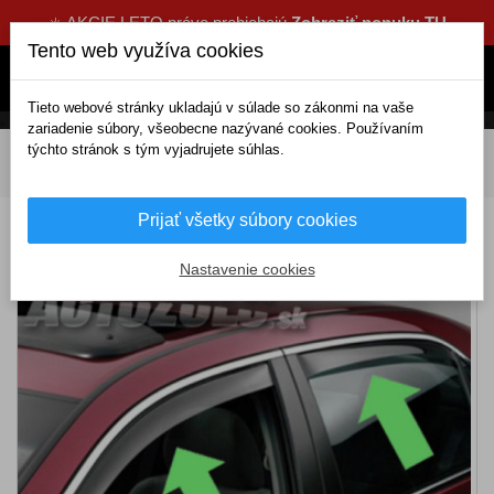
☀️ AKCIE LETO práve prebiehajú
Zobraziť ponuku TU
Tento web využíva cookies
Tieto webové stránky ukladajú v súlade so zákonmi na vaše
zariadenie súbory, všeobecne nazývané cookies. Používaním
týchto stránok s tým vyjadrujete súhlas.
DOMOV
Exteriérové doplnky
Deflektory
Komplety
Deflektory AUDI Q7 5D (+zadné) (od 2015)
Prijať všetky súbory cookies
Deflektory AUDI Q7 5D (+zadné) (od 2015)
Nastavenie cookies