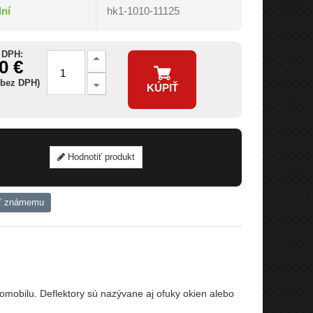
dní
hk1-1010-11125
 DPH:
0 €
 bez DPH)
KÚPIŤ
Hodnotiť produkt
ť známemu
mobilu. Deflektory sú nazývane aj ofuky okien alebo