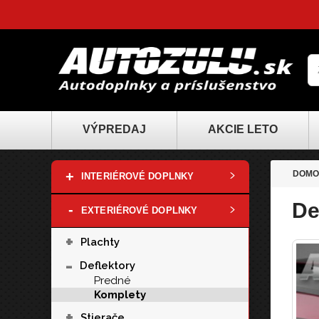
VÝPREDAJ
AKCIE LETO
+
DOMO
INTERIÉROVÉ DOPLNKY
De
-
EXTERIÉROVÉ DOPLNKY
+
Plachty
-
Deflektory
Predné
Komplety
+
Stierače