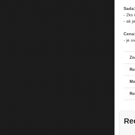
Sada
- 2ks
- ak 
Cena
- je 
Zn
Ro
Mo
Ro
Re