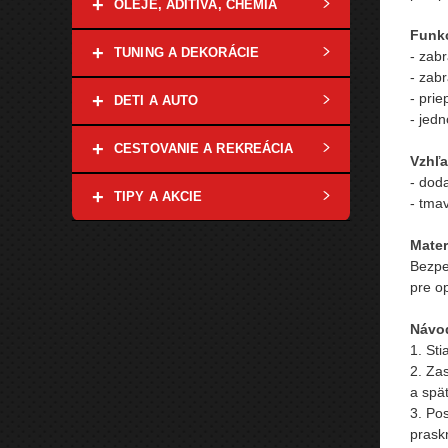
+
OLEJE, ADITÍVA, CHÉMIA
Funkc
+
TUNING A DEKORÁCIE
- zab
- zab
- prie
+
DETI A AUTO
- jed
+
CESTOVANIE A REKREÁCIA
Vzhľa
- dod
+
TIPY A AKCIE
- tma
Mater
Bezpe
pre op
Návod
1. Sti
2. Za
a spä
3. Pos
praskn