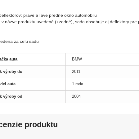
:
 deflektorov: pravé a ľavé predné okno automobilu
je v názve produktu uvedené (+zadné), sada obsahuje aj deflektory pre
:
uvedená za celú sadu
ačka auta
BMW
k výroby do
2011
del auta
1 rada
k výroby od
2004
cenzie produktu