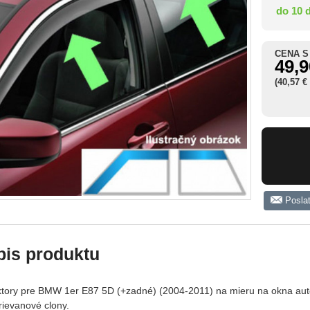
do 10 
CENA S
49,9
(40,57 €
Posla
pis produktu
ktory pre BMW 1er E87 5D (+zadné) (2004-2011) na mieru na okna auto
rievanové clony.