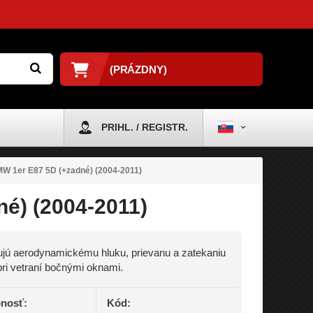
(PRÁZDNY)
PRIHL. / REGISTR.
MW 1er E87 5D (+zadné) (2004-2011)
é) (2004-2011)
jú aerodynamickému hluku, prievanu a zatekaniu
ri vetraní bočnými oknami.
nosť:
Kód: