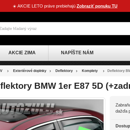
☀️ AKCIE LETO práve prebiehajú
Zobraziť ponuku TU
AKCIE ZIMA
NAPÍŠTE NÁM
V
Exteriérové doplnky
Deflektory
Komplety
Deflektory B
flektory BMW 1er E87 5D (+zadn
Zabraňu
dažďa p
Dostup