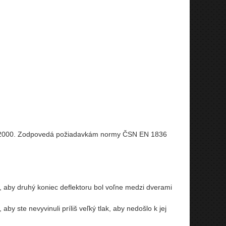
1-2000. Zodpovedá požiadavkám normy ČSN EN 1836
, aby druhý koniec deflektoru bol voľne medzi dverami
y ste nevyvinuli príliš veľký tlak, aby nedošlo k jej