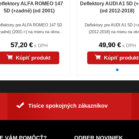
eflektory ALFA ROMEO 147
Deflektory AUDI A1 5D (
5D (+zadné) (od 2001)
(od 2012-2018)
eflektory pre ALFA ROMEO 147 5D
Deflektory pre AUDI A1 5D (+
zadné) (2001->) na mieru na okna...
(2012-2018) na mieru na okn
57,20 €
49,90 €
s DPH
s DPH
Kúpiť produkt
Kúpiť produkt
Tisíce spokojných zákazníkov
E VÁM POMÔCŤ?
ODBER NOVINIEK