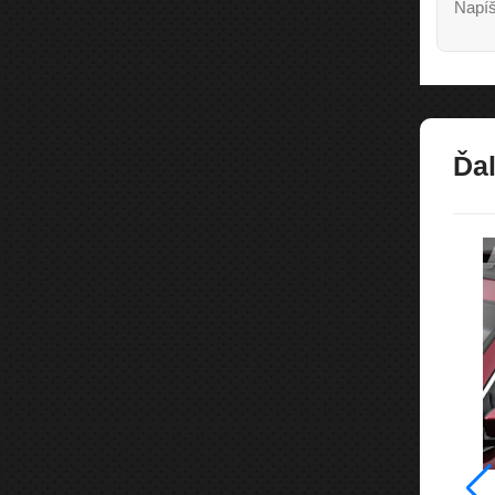
Napíš
Ďal