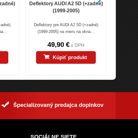
+zadné)
Deflektory AUDI A2 5D (+zadné)
Deflek
(1999-2005)
5D (
zadné)
Deflektory pre AUDI A2 5D (+zadné)
Deflekto
a...
(1999-2005) na mieru na okna...
(+zadné) 
49,90 €
s DPH
Kúpiť produkt
Špecializovaný predajca doplnkov
SOCIÁLNE SIETE