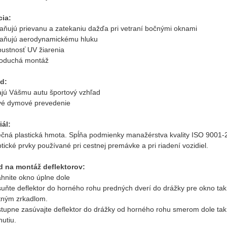
ia:
raňujú prievanu a zatekaniu dažďa pri vetraní bočnými oknami
raňujú aerodynamickému hluku
pustnosť UV žiarenia
noduchá montáž
d:
ajú Vášmu autu športový vzhľad
vé dymové prevedenie
iál:
čná plastická hmota. Spĺňa podmienky manažérstva kvality ISO 900
tické prvky používané pri cestnej premávke a pri riadení vozidiel.
 na montáž deflektorov:
ahnite okno úplne dole
suňte deflektor do horného rohu predných dverí do drážky pre okno tak
tným zrkadlom.
tupne zasúvajte deflektor do drážky od horného rohu smerom dole tak, ab
utiu.