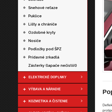
+
Snehové reťaze
+
Puklice
+
Lišty a chrániče
+
Ozdobné kryty
+
Nosiče
+
Podložky pod ŠPZ
+
Prídavné zrkadlá
Zásterky (lapače nečistôt)
+
ELEKTRICKÉ DOPLNKY
+
VÝBAVA A NÁRADIE
Po
+
KOZMETIKA A ČISTENIE
Defle
protip