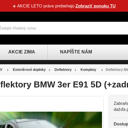
☀️ AKCIE LETO práve prebiehajú
Zobraziť ponuku TU
AKCIE ZIMA
NAPÍŠTE NÁM
V
Exteriérové doplnky
Deflektory
Komplety
Deflektory BM
flektory BMW 3er E91 5D (+zadn
Zabraňu
dažďa p
Dostup