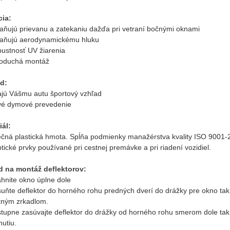
ia:
raňujú prievanu a zatekaniu dažďa pri vetraní bočnými oknami
raňujú aerodynamickému hluku
pustnosť UV žiarenia
noduchá montáž
d:
ajú Vášmu autu športový vzhľad
vé dymové prevedenie
iál:
čná plastická hmota. Spĺňa podmienky manažérstva kvality ISO 900
tické prvky používané pri cestnej premávke a pri riadení vozidiel.
 na montáž deflektorov:
ahnite okno úplne dole
suňte deflektor do horného rohu predných dverí do drážky pre okno tak
tným zrkadlom.
tupne zasúvajte deflektor do drážky od horného rohu smerom dole tak, ab
utiu.