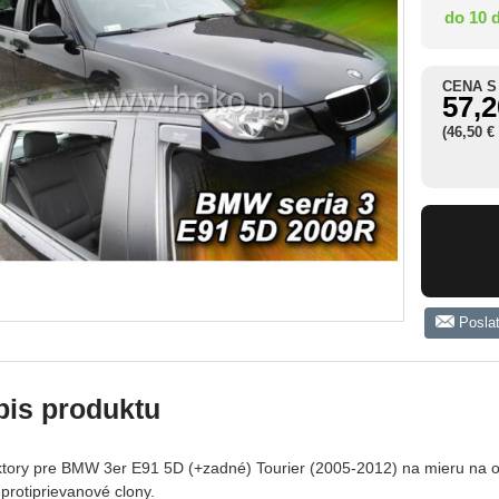
do 10 
CENA S
57,2
(46,50 €
Posla
pis produktu
ktory pre BMW 3er E91 5D (+zadné) Tourier (2005-2012) na mieru na ok
protiprievanové clony.