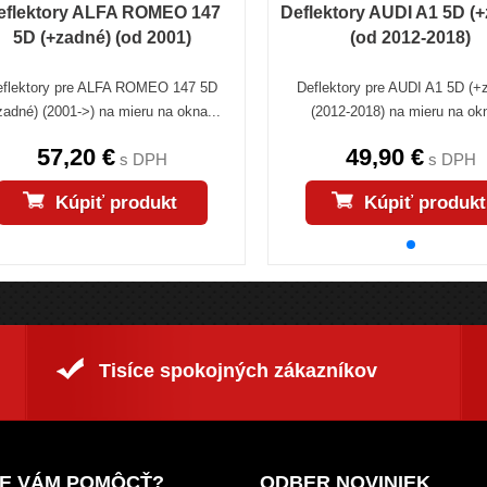
eflektory ALFA ROMEO 147
Deflektory AUDI A1 5D (
5D (+zadné) (od 2001)
(od 2012-2018)
eflektory pre ALFA ROMEO 147 5D
Deflektory pre AUDI A1 5D (+
zadné) (2001->) na mieru na okna...
(2012-2018) na mieru na okn
57,20 €
49,90 €
s DPH
s DPH
Kúpiť produkt
Kúpiť produkt
Tisíce spokojných zákazníkov
E VÁM POMÔCŤ?
ODBER NOVINIEK