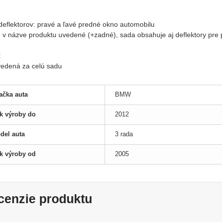
:
 deflektorov: pravé a ľavé predné okno automobilu
je v názve produktu uvedené (+zadné), sada obsahuje aj deflektory pre
:
uvedená za celú sadu
ačka auta
BMW
k výroby do
2012
del auta
3 rada
k výroby od
2005
cenzie produktu