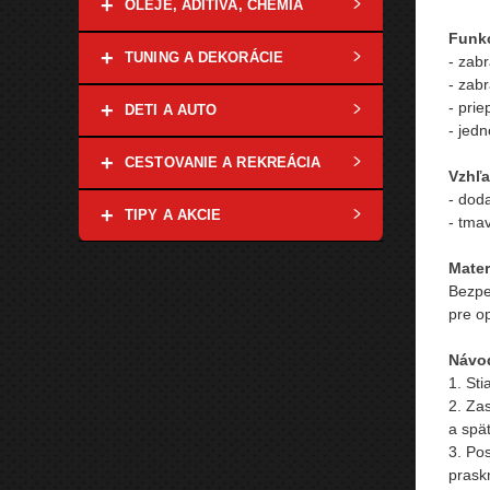
+
OLEJE, ADITÍVA, CHÉMIA
Funkc
+
TUNING A DEKORÁCIE
- zab
- zab
- prie
+
DETI A AUTO
- jed
+
CESTOVANIE A REKREÁCIA
Vzhľa
- dod
+
TIPY A AKCIE
- tma
Mater
Bezpe
pre op
Návod
1. Sti
2. Za
a spä
3. Pos
praskn