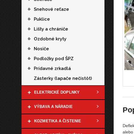
+
Snehové reťaze
+
Puklice
+
Lišty a chrániče
+
Ozdobné kryty
+
Nosiče
+
Podložky pod ŠPZ
+
Prídavné zrkadlá
Zásterky (lapače nečistôt)
+
ELEKTRICKÉ DOPLNKY
+
VÝBAVA A NÁRADIE
Po
+
KOZMETIKA A ČISTENIE
Defle
alebo 