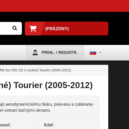
(PRÁZDNY)
PRIHL. / REGISTR.
W 3er E91 5D (+zadné) Tourier (2005-2012)
é) Tourier (2005-2012)
jú aerodynamickému hluku, prievanu a zatekaniu
ri vetraní bočnými oknami.
nosť:
Kód: