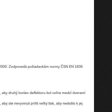
1-2000. Zodpovedá požiadavkám normy ČSN EN 1836
, aby druhý koniec deflektoru bol voľne medzi dverami
y ste nevyvinuli príliš veľký tlak, aby nedošlo k jej