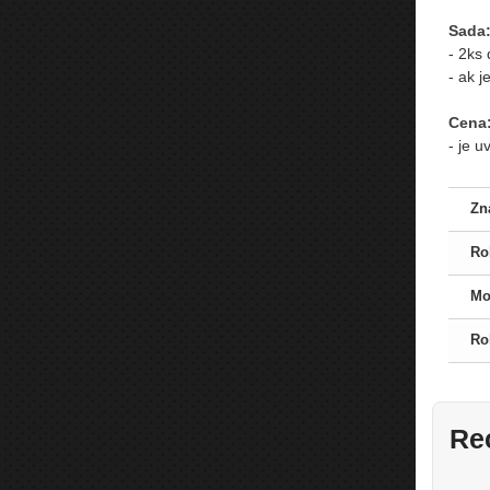
Sada
- 2ks
- ak 
Cena
- je 
Zn
Ro
Mo
Ro
Re