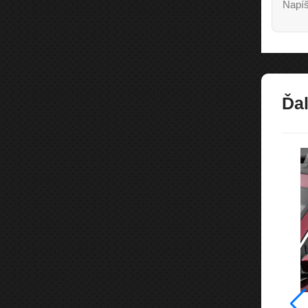
Napíš
Ďal