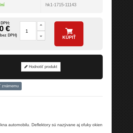
dní
hk1-1715-11143
 DPH:
0 €
 bez DPH)
KÚPIŤ
Hodnotiť produkt
ť známemu
na automobilu. Deflektory sú nazývane aj ofuky okien