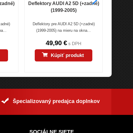
+zadné)
Deflektory AUDI A2 5D (+zadné)
Deflek
(1999-2005)
5D (
zadné)
Deflektory pre AUDI A2 5D (+zadné)
Deflekto
a...
(1999-2005) na mieru na okna...
(+zadné) 
49,90 €
s DPH
Kúpiť produkt
Špecializovaný predajca doplnkov
SOCIÁLNE SIETE