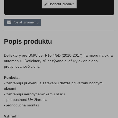
Hodnotiť produkt
Poslať známemu
Popis produktu
Deflektory pre BMW 5er F10 4/5D (2010-2017) na mieru na okna
automobilu. Deflektory sú nazývane aj ofuky okien alebo
protiprievanové clony.
Funkcia:
- zabraňujú prievanu a zatekaniu dažďa pri vetraní bočnými
oknami
- zabraňujú aerodynamickému hluku
- priepustnosť UV žiarenia
- jednoduchá montáž
Vzhľad: