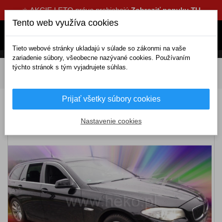
☀️ AKCIE LETO práve prebiehajú
Zobraziť ponuku TU
Tento web využíva cookies
Tieto webové stránky ukladajú v súlade so zákonmi na vaše
zariadenie súbory, všeobecne nazývané cookies. Používaním
týchto stránok s tým vyjadrujete súhlas.
DOMOV
Exteriérové doplnky
Deflektory
Predné
Deflektory BMW 5er F10 4/5D (2010-2017)
Prijať všetky súbory cookies
Deflektory BMW 5er F10 4/5D (2010-2017)
Nastavenie cookies