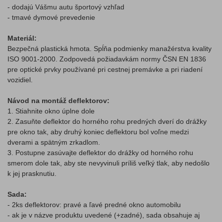
- dodajú Vášmu autu športový vzhľad
- tmavé dymové prevedenie
Materiál:
Bezpečná plastická hmota. Spĺňa podmienky manažérstva kvality
ISO 9001-2000. Zodpovedá požiadavkám normy ČSN EN 1836
pre optické prvky používané pri cestnej premávke a pri riadení
vozidiel.
Návod na montáž deflektorov:
1. Stiahnite okno úplne dole
2. Zasuňte deflektor do horného rohu predných dverí do drážky
pre okno tak, aby druhý koniec deflektoru bol voľne medzi
dverami a spätným zrkadlom.
3. Postupne zasúvajte deflektor do drážky od horného rohu
smerom dole tak, aby ste nevyvinuli príliš veľký tlak, aby nedošlo
k jej prasknutiu.
Sada:
- 2ks deflektorov: pravé a ľavé predné okno automobilu
- ak je v názve produktu uvedené (+zadné), sada obsahuje aj