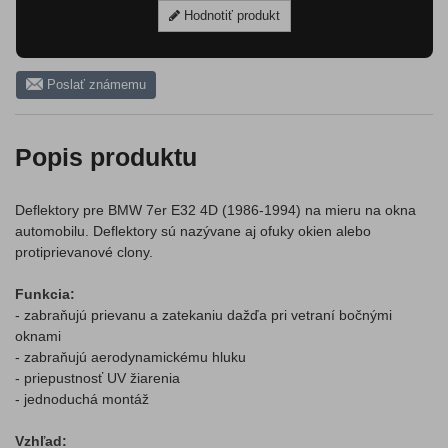
Hodnotiť produkt
Poslať známemu
Popis produktu
Deflektory pre BMW 7er E32 4D (1986-1994) na mieru na okna
automobilu. Deflektory sú nazývane aj ofuky okien alebo
protiprievanové clony.
Funkcia:
- zabraňujú prievanu a zatekaniu dažďa pri vetraní bočnými
oknami
- zabraňujú aerodynamickému hluku
- priepustnosť UV žiarenia
- jednoduchá montáž
Vzhľad: