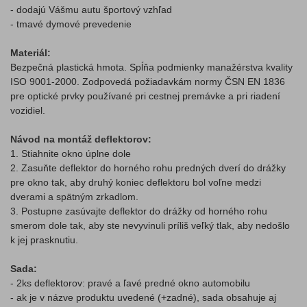
- dodajú Vášmu autu športový vzhľad
- tmavé dymové prevedenie
Materiál:
Bezpečná plastická hmota. Spĺňa podmienky manažérstva kvality
ISO 9001-2000. Zodpovedá požiadavkám normy ČSN EN 1836
pre optické prvky používané pri cestnej premávke a pri riadení
vozidiel.
Návod na montáž deflektorov:
1. Stiahnite okno úplne dole
2. Zasuňte deflektor do horného rohu predných dverí do drážky
pre okno tak, aby druhý koniec deflektoru bol voľne medzi
dverami a spätným zrkadlom.
3. Postupne zasúvajte deflektor do drážky od horného rohu
smerom dole tak, aby ste nevyvinuli príliš veľký tlak, aby nedošlo
k jej prasknutiu.
Sada:
- 2ks deflektorov: pravé a ľavé predné okno automobilu
- ak je v názve produktu uvedené (+zadné), sada obsahuje aj