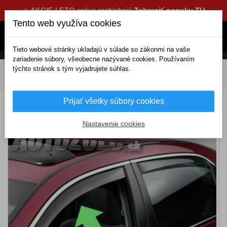
☀️ AKCIE LETO práve prebiehajú
Zobraziť ponuku TU
Tento web využíva cookies
Tieto webové stránky ukladajú v súlade so zákonmi na vaše
zariadenie súbory, všeobecne nazývané cookies. Používaním
týchto stránok s tým vyjadrujete súhlas.
DOMOV
Exteriérové doplnky
Deflektory
Predné
Deflektory BMW 7er E32 4D (1986-1994)
Prijať všetky súbory cookies
Deflektory BMW 7er E32 4D (1986-1994)
Nastavenie cookies