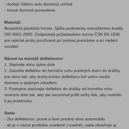
- dodajú Vášmu autu športový vzhľad
- tmavé dymové prevedenie
Materiál:
Bezpečná plastická hmota. Spĺňa podmienky manažérstva kvality
ISO 9001-2000. Zodpovedá požiadavkám normy ČSN EN 1836
pre optické prvky používané pri cestnej premávke a pri riadení
vozidiel.
Návod na montáž deflektorov:
1. Stiahnite okno úplne dole
2. Zasuňte deflektor do horného rohu predných dverí do drážky
pre okno tak, aby druhý koniec deflektoru bol voľne medzi
dverami a spätným zrkadlom.
3. Postupne zasúvajte deflektor do drážky od horného rohu
smerom dole tak, aby ste nevyvinuli príliš veľký tlak, aby nedošlo
k jej prasknutiu.
Sada:
- 2ks deflektorov: pravé a ľavé predné okno automobilu
- ak je v názve produktu uvedené (+zadné), sada obsahuje aj