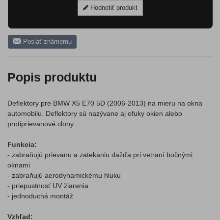
Hodnotiť produkt
Poslať známemu
Popis produktu
Deflektory pre BMW X5 E70 5D (2006-2013) na mieru na okna
automobilu. Deflektory sú nazývane aj ofuky okien alebo
protiprievanové clony.
Funkcia:
- zabraňujú prievanu a zatekaniu dažďa pri vetraní bočnými
oknami
- zabraňujú aerodynamickému hluku
- priepustnosť UV žiarenia
- jednoduchá montáž
Vzhľad: