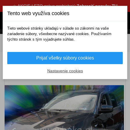
☀️ AKCIE LETO práve prebiehajú
Zobraziť ponuku TU
Tento web využíva cookies
Tieto webové stránky ukladajú v súlade so zákonmi na vaše
zariadenie súbory, všeobecne nazývané cookies. Používaním
týchto stránok s tým vyjadrujete súhlas.
DOMOV
Exteriérové doplnky
Deflektory
Predné
Deflektory BMW X5 E70 5D (2006-2013)
Prijať všetky súbory cookies
Deflektory BMW X5 E70 5D (2006-2013)
Nastavenie cookies