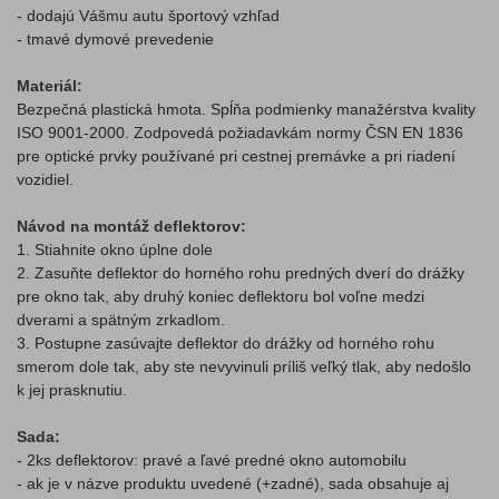
- dodajú Vášmu autu športový vzhľad
- tmavé dymové prevedenie
Materiál:
Bezpečná plastická hmota. Spĺňa podmienky manažérstva kvality
ISO 9001-2000. Zodpovedá požiadavkám normy ČSN EN 1836
pre optické prvky používané pri cestnej premávke a pri riadení
vozidiel.
Návod na montáž deflektorov:
1. Stiahnite okno úplne dole
2. Zasuňte deflektor do horného rohu predných dverí do drážky
pre okno tak, aby druhý koniec deflektoru bol voľne medzi
dverami a spätným zrkadlom.
3. Postupne zasúvajte deflektor do drážky od horného rohu
smerom dole tak, aby ste nevyvinuli príliš veľký tlak, aby nedošlo
k jej prasknutiu.
Sada:
- 2ks deflektorov: pravé a ľavé predné okno automobilu
- ak je v názve produktu uvedené (+zadné), sada obsahuje aj