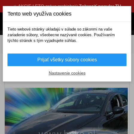
☀️ AKCIE LETO práve prebiehajú
Zobraziť ponuku TU
Tento web využíva cookies
Tieto webové stránky ukladajú v súlade so zákonmi na vaše
zariadenie súbory, všeobecne nazývané cookies. Používaním
týchto stránok s tým vyjadrujete súhlas.
DOMOV
Exteriérové doplnky
Deflektory
Predné
Deflektory CITROËN C5 4/5D (od 2008-2017)
Prijať všetky súbory cookies
Deflektory CITROËN C5 4/5D (od 2008-2017)
Nastavenie cookies