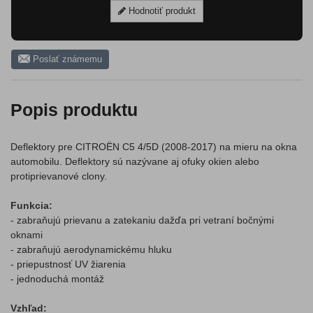
Hodnotiť produkt
Poslať známemu
Popis produktu
Deflektory pre CITROËN C5 4/5D (2008-2017) na mieru na okna
automobilu. Deflektory sú nazývane aj ofuky okien alebo
protiprievanové clony.
Funkcia:
- zabraňujú prievanu a zatekaniu dažďa pri vetraní bočnými
oknami
- zabraňujú aerodynamickému hluku
- priepustnosť UV žiarenia
- jednoduchá montáž
Vzhľad: