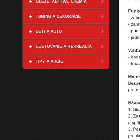
+
OLEJE, ADITÍVA, CHÉMIA
Funkc
+
TUNING A DEKORÁCIE
- zab
- zab
- prie
+
DETI A AUTO
- jed
+
CESTOVANIE A REKREÁCIA
Vzhľa
- dod
+
TIPY A AKCIE
- tma
Mater
Bezpe
pre op
Návod
1. Sti
2. Za
a spä
3. Pos
praskn