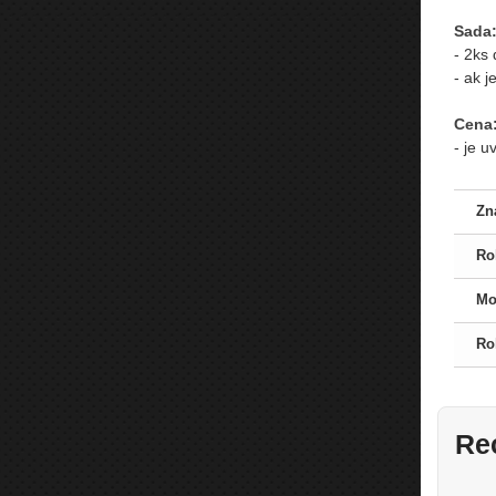
Sada
- 2ks
- ak 
Cena
- je 
Zn
Ro
Mo
Ro
Re