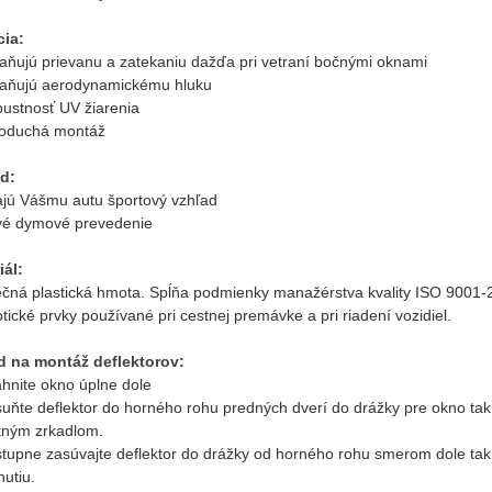
ia:
raňujú prievanu a zatekaniu dažďa pri vetraní bočnými oknami
raňujú aerodynamickému hluku
pustnosť UV žiarenia
noduchá montáž
d:
ajú Vášmu autu športový vzhľad
vé dymové prevedenie
iál:
čná plastická hmota. Spĺňa podmienky manažérstva kvality ISO 900
tické prvky používané pri cestnej premávke a pri riadení vozidiel.
 na montáž deflektorov:
ahnite okno úplne dole
suňte deflektor do horného rohu predných dverí do drážky pre okno tak
tným zrkadlom.
tupne zasúvajte deflektor do drážky od horného rohu smerom dole tak, ab
utiu.