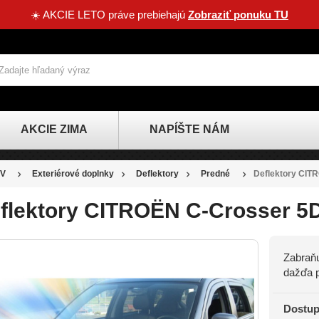
☀️ AKCIE LETO práve prebiehajú
Zobraziť ponuku TU
AKCIE ZIMA
NAPÍŠTE NÁM
V
Exteriérové doplnky
Deflektory
Predné
Deflektory CIT
flektory CITROËN C-Crosser 5D
Zabraňu
dažďa p
Dostup