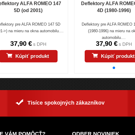
eflektory ALFA ROMEO 147
Deflektory ALFA ROME
5D (od 2001)
4D (1980-1996)
eflektory pre ALFA ROMEO 147 5D
Deflektory pre ALFA ROMEO 
1->) na mieru na okna automobilu....
(1980-1996) na mieru na o
automobilu....
37,90 €
37,90 €
s DPH
s DPH
Kúpiť produkt
Kúpiť produkt
Tisíce spokojných zákazníkov
E VÁM POMÔCŤ?
ODBER NOVINIEK