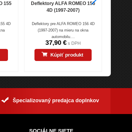
O 155
Deflektory ALFA ROMEO 156
Deflek
4D (1997-2007)
155 4D
Deflektory pre ALFA ROMEO 156 4D
Deflekto
kna
(1997-2007) na mieru na okna
(2001->) na
automobilu....
37,90 €
s DPH
Kúpiť produkt
Špecializovaný predajca doplnkov
SOCIÁLNE SIETE