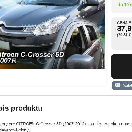
do 10 
CENA S
37,9
(30,81 €
Posla
pis produktu
ktory pre CITROËN C-Crosser 5D (2007-2012) na mieru na okna automob
rievanové clony.