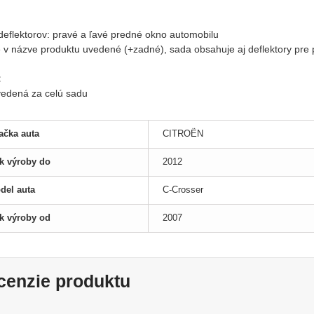
:
 deflektorov: pravé a ľavé predné okno automobilu
je v názve produktu uvedené (+zadné), sada obsahuje aj deflektory pre
:
uvedená za celú sadu
ačka auta
CITROËN
k výroby do
2012
del auta
C-Crosser
k výroby od
2007
cenzie produktu