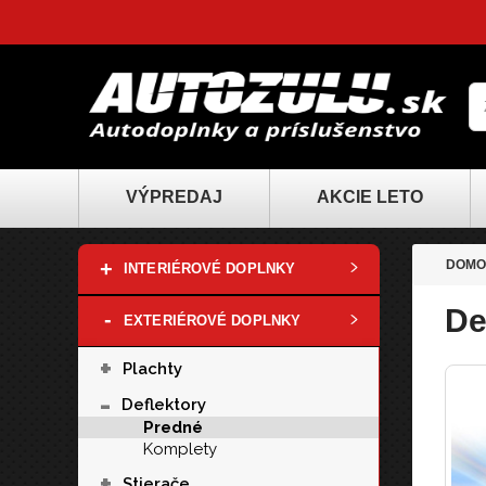
VÝPREDAJ
AKCIE LETO
+
DOMO
INTERIÉROVÉ DOPLNKY
De
-
EXTERIÉROVÉ DOPLNKY
+
Plachty
-
Deflektory
Predné
Komplety
+
Stierače