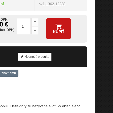
dní
hk1-1362-12238
 DPH:
0 €
 bez DPH)
KÚPIŤ
Hodnotiť produkt
ť známemu
ilu. Deflektory sú nazývane aj ofuky okien alebo