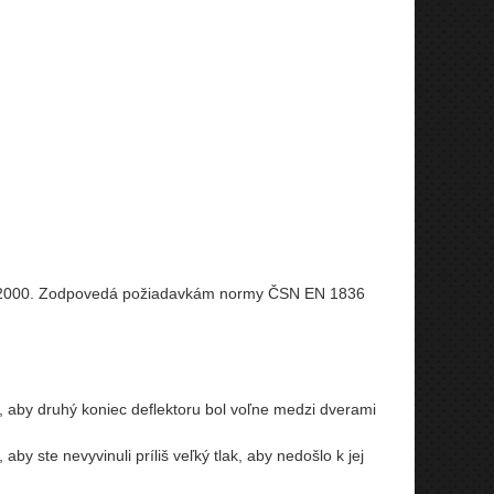
1-2000. Zodpovedá požiadavkám normy ČSN EN 1836
, aby druhý koniec deflektoru bol voľne medzi dverami
y ste nevyvinuli príliš veľký tlak, aby nedošlo k jej