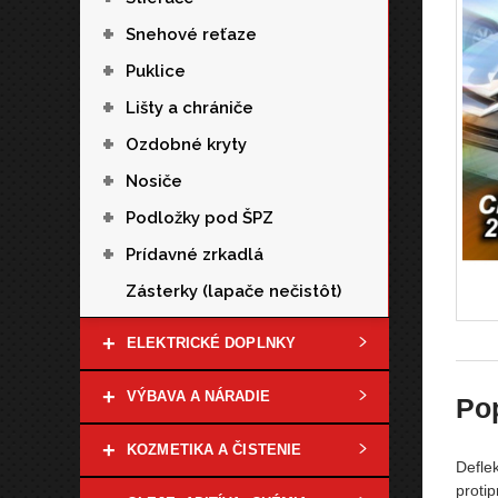
+
Snehové reťaze
+
Puklice
+
Lišty a chrániče
+
Ozdobné kryty
+
Nosiče
+
Podložky pod ŠPZ
+
Prídavné zrkadlá
Zásterky (lapače nečistôt)
+
ELEKTRICKÉ DOPLNKY
+
VÝBAVA A NÁRADIE
Po
+
KOZMETIKA A ČISTENIE
Defle
protip