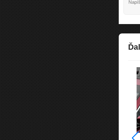
Napíš
Ďal