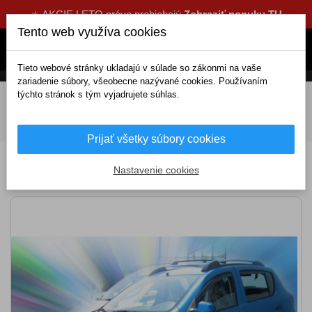
☀️ AKCIE LETO práve prebiehajú
Zobraziť ponuku TU
Tento web využíva cookies
Tieto webové stránky ukladajú v súlade so zákonmi na vaše
zariadenie súbory, všeobecne nazývané cookies. Používaním
týchto stránok s tým vyjadrujete súhlas.
DOMOV
Exteriérové doplnky
Deflektory
Komplety
Deflektory DACIA Sandero Stepway II 5D (+zadné) (od
2012)
Prijať všetky súbory cookies
Deflektory DACIA Sandero Stepway II 5D
Nastavenie cookies
(+zadné) (od 2012)