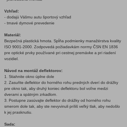
Vzhľad:
- dodajú Vášmu autu športový vzhľad
- tmavé dymové prevedenie
Materiál:
Bezpečná plastická hmota. Spĺňa podmienky manažérstva kvality
ISO 9001-2000. Zodpovedá požiadavkám normy ČSN EN 1836
pre optické prvky používané pri cestnej premávke a pri riadení
vozidiel.
Návod na montáž deflektorov:
1. Stiahnite okno úplne dole
2. Zasuňte deflektor do horného rohu predných dverí do drážky
pre okno tak, aby druhý koniec deflektoru bol voľne medzi
dverami a spätným zrkadlom.
3. Postupne zasúvajte deflektor do drážky od horného rohu
smerom dole tak, aby ste nevyvinuli príliš veľký tlak, aby nedošlo
k jej prasknutiu.
Sada: