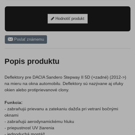
Hodnotiť produkt
Poslať známemu
Popis produktu
Deflektory pre DACIA Sandero Stepway II 5D (+zadné) (2012->)
na mieru na okna automobilu. Deflektory sú nazývane aj ofuky
okien alebo protiprievanové clony.
Funkcia:
- zabraňujú prievanu a zatekaniu dažďa pri vetraní bočnými
oknami
- zabraňujú aerodynamickému hluku
- priepustnosť UV žiarenia
- jednoduchá montáž