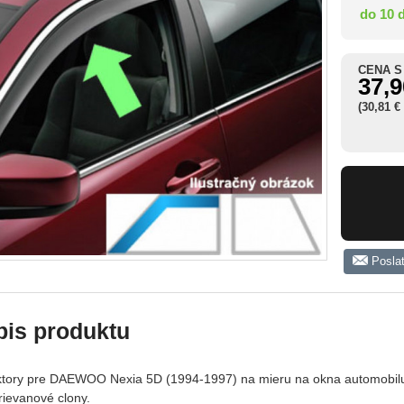
do 10 
CENA S
37,9
(30,81 €
Posla
pis produktu
ktory pre DAEWOO Nexia 5D (1994-1997) na mieru na okna automobilu. 
rievanové clony.