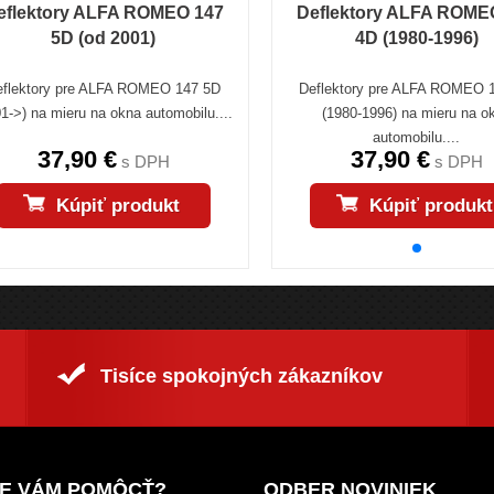
eflektory ALFA ROMEO 147
Deflektory ALFA ROME
5D (od 2001)
4D (1980-1996)
eflektory pre ALFA ROMEO 147 5D
Deflektory pre ALFA ROMEO 
1->) na mieru na okna automobilu....
(1980-1996) na mieru na o
automobilu....
37,90 €
37,90 €
s DPH
s DPH
Kúpiť produkt
Kúpiť produkt
Tisíce spokojných zákazníkov
E VÁM POMÔCŤ?
ODBER NOVINIEK