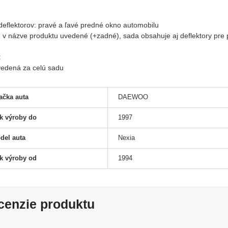
:
 deflektorov: pravé a ľavé predné okno automobilu
je v názve produktu uvedené (+zadné), sada obsahuje aj deflektory pre
:
uvedená za celú sadu
ačka auta
DAEWOO
k výroby do
1997
del auta
Nexia
k výroby od
1994
cenzie produktu