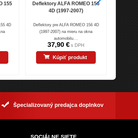
O 155
Deflektory ALFA ROMEO 156
Deflek
4D (1997-2007)
155 4D
Deflektory pre ALFA ROMEO 156 4D
Deflekto
kna
(1997-2007) na mieru na okna
(2001->) na
automobilu....
37,90 €
s DPH
Kúpiť produkt
Špecializovaný predajca doplnkov
SOCIÁLNE SIETE