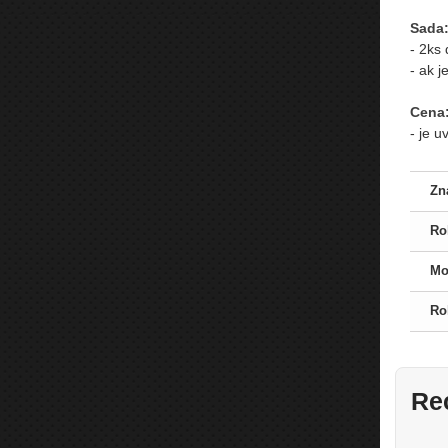
Sada
- 2ks
- ak 
Cena
- je 
Zn
Ro
Mo
Ro
Re