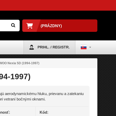
(PRÁZDNY)
PRIHL. / REGISTR.
WOO Nexia 5D (1994-1997)
94-1997)
jú aerodynamickému hluku, prievanu a zatekaniu
ri vetraní bočnými oknami.
nosť:
Kód: