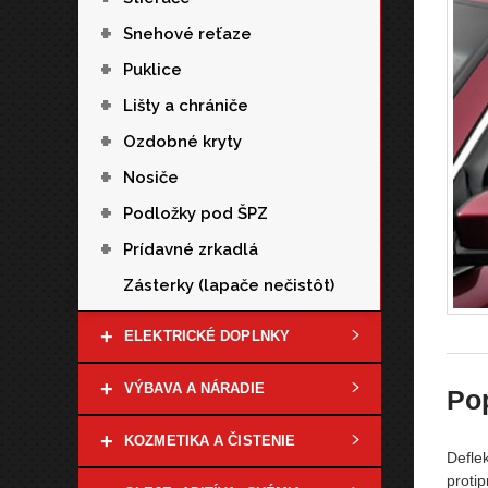
+
Snehové reťaze
+
Puklice
+
Lišty a chrániče
+
Ozdobné kryty
+
Nosiče
+
Podložky pod ŠPZ
+
Prídavné zrkadlá
Zásterky (lapače nečistôt)
+
ELEKTRICKÉ DOPLNKY
+
VÝBAVA A NÁRADIE
Po
+
KOZMETIKA A ČISTENIE
Defle
protip