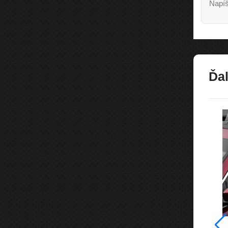
Napíš
Ďal