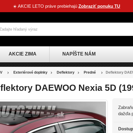
☀️ AKCIE LETO práve prebiehajú
Zobraziť ponuku TU
AKCIE ZIMA
NAPÍŠTE NÁM
V
Exteriérové doplnky
Deflektory
Predné
Deflektory DAE
flektory DAEWOO Nexia 5D (19
Zabraňu
dažďa p
Dostup