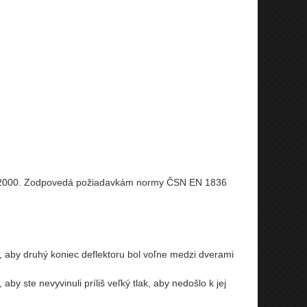
1-2000. Zodpovedá požiadavkám normy ČSN EN 1836
, aby druhý koniec deflektoru bol voľne medzi dverami
y ste nevyvinuli príliš veľký tlak, aby nedošlo k jej