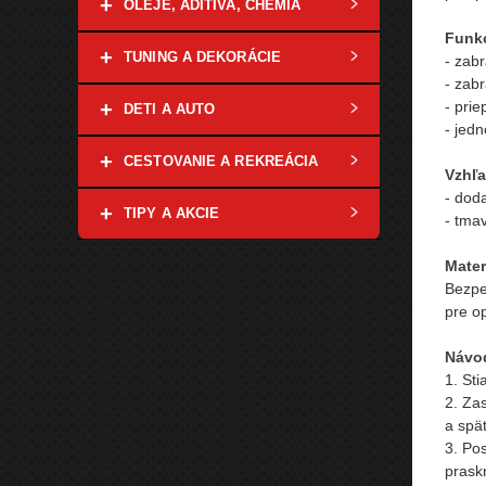
+
OLEJE, ADITÍVA, CHÉMIA
Funkc
+
TUNING A DEKORÁCIE
- zab
- zab
- prie
+
DETI A AUTO
- jed
+
CESTOVANIE A REKREÁCIA
Vzhľa
- dod
+
TIPY A AKCIE
- tma
Mater
Bezpe
pre op
Návod
1. Sti
2. Za
a spä
3. Pos
praskn