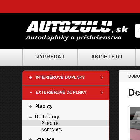
VÝPREDAJ
AKCIE LETO
+
DOMO
INTERIÉROVÉ DOPLNKY
De
-
EXTERIÉROVÉ DOPLNKY
+
Plachty
-
Deflektory
Predné
Komplety
+
Stierače