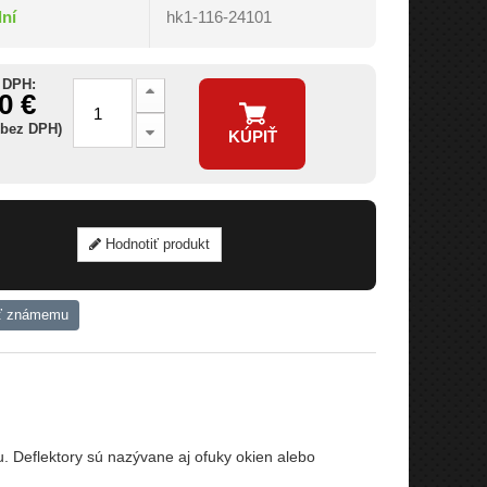
dní
hk1-116-24101
 DPH:
0 €
 bez DPH)
KÚPIŤ
Hodnotiť produkt
ť známemu
Deflektory sú nazývane aj ofuky okien alebo