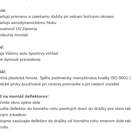
ia:
raňujú prievanu a zatekaniu dažďa pri vetraní bočnými oknami
raňujú aerodynamickému hluku
pustnosť UV žiarenia
noduchá montáž
d:
ajú Vášmu autu športový vzhľad
vé dymové prevedenie
iál:
čná plastická hmota. Spĺňa podmienky manažérstva kvality ISO 900
tické prvky používané pri cestnej premávke a pri riadení vozidiel.
 na montáž deflektorov:
ahnite okno úplne dole
suňte deflektor do horného rohu predných dverí do drážky pre okno tak
tným zrkadlom.
tupne zasúvajte deflektor do drážky od horného rohu smerom dole tak, ab
utiu.