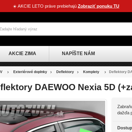
☀️ AKCIE LETO práve prebiehajú
Zobraziť ponuku TU
AKCIE ZIMA
NAPÍŠTE NÁM
V
Exteriérové doplnky
Deflektory
Komplety
Deflektory D
flektory DAEWOO Nexia 5D (+za
Zabraňu
dažďa p
Dostup