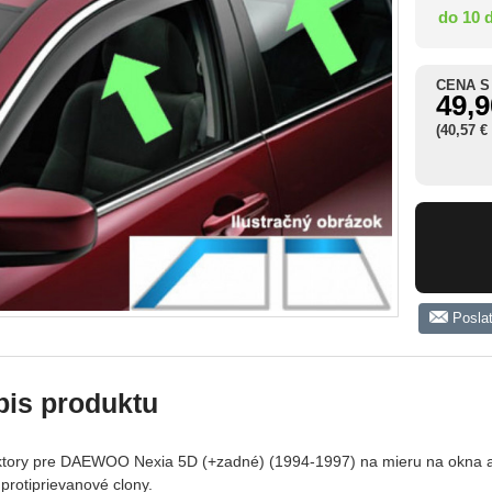
do 10 
CENA S
49,9
(40,57 €
Posla
pis produktu
ktory pre DAEWOO Nexia 5D (+zadné) (1994-1997) na mieru na okna au
protiprievanové clony.