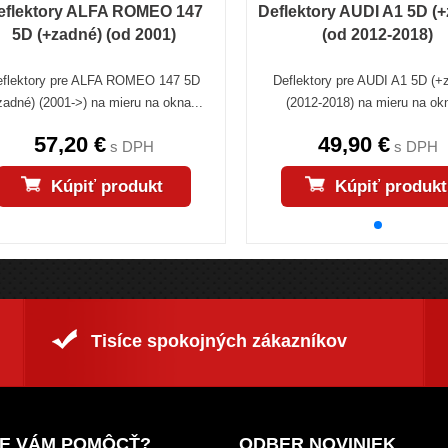
eflektory ALFA ROMEO 147
Deflektory AUDI A1 5D (
5D (+zadné) (od 2001)
(od 2012-2018)
eflektory pre ALFA ROMEO 147 5D
Deflektory pre AUDI A1 5D (+
zadné) (2001->) na mieru na okna...
(2012-2018) na mieru na okn
57,20 €
49,90 €
s DPH
s DPH
Kúpiť produkt
Kúpiť produkt
Tisíce spokojných zákazníkov
E VÁM POMÔCŤ?
ODBER NOVINIEK