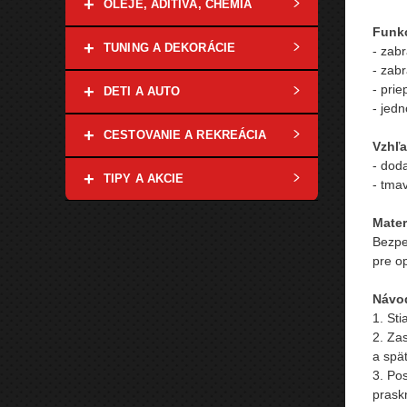
+
OLEJE, ADITÍVA, CHÉMIA
Funkc
+
TUNING A DEKORÁCIE
- zab
- zab
- prie
+
DETI A AUTO
- jed
+
CESTOVANIE A REKREÁCIA
Vzhľa
- dod
+
TIPY A AKCIE
- tma
Mater
Bezpe
pre op
Návod
1. Sti
2. Za
a spä
3. Pos
praskn