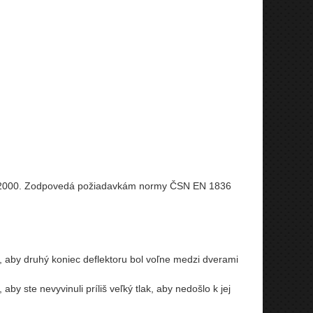
1-2000. Zodpovedá požiadavkám normy ČSN EN 1836
, aby druhý koniec deflektoru bol voľne medzi dverami
y ste nevyvinuli príliš veľký tlak, aby nedošlo k jej