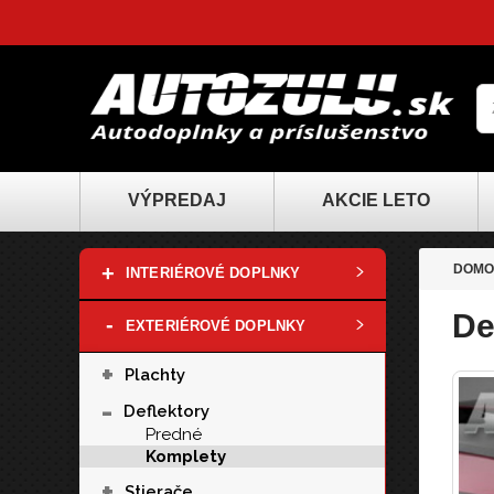
VÝPREDAJ
AKCIE LETO
+
DOMO
INTERIÉROVÉ DOPLNKY
De
-
EXTERIÉROVÉ DOPLNKY
+
Plachty
-
Deflektory
Predné
Komplety
+
Stierače