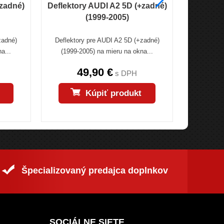
+zadné)
Deflektory AUDI A2 5D (+zadné)
Deflek
(1999-2005)
5D (
zadné)
Deflektory pre AUDI A2 5D (+zadné)
Deflekto
a...
(1999-2005) na mieru na okna...
(+zadné) 
49,90 €
s DPH
Kúpiť produkt
Špecializovaný predajca doplnkov
SOCIÁLNE SIETE