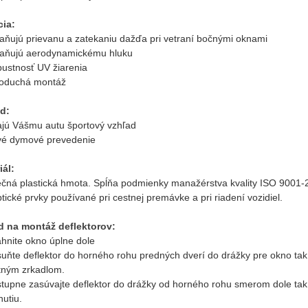
ia:
raňujú prievanu a zatekaniu dažďa pri vetraní bočnými oknami
raňujú aerodynamickému hluku
pustnosť UV žiarenia
noduchá montáž
d:
ajú Vášmu autu športový vzhľad
vé dymové prevedenie
iál:
čná plastická hmota. Spĺňa podmienky manažérstva kvality ISO 900
tické prvky používané pri cestnej premávke a pri riadení vozidiel.
 na montáž deflektorov:
ahnite okno úplne dole
suňte deflektor do horného rohu predných dverí do drážky pre okno tak
tným zrkadlom.
tupne zasúvajte deflektor do drážky od horného rohu smerom dole tak, ab
utiu.