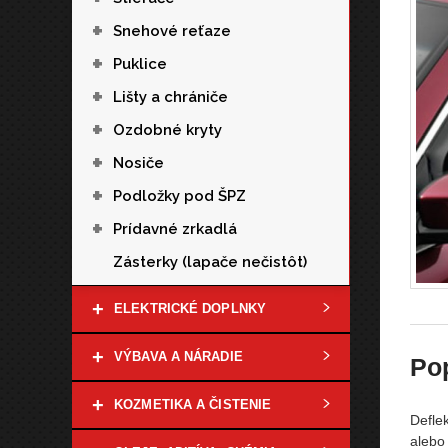
+
Snehové reťaze
+
Puklice
+
Lišty a chrániče
+
Ozdobné kryty
+
Nosiče
+
Podložky pod ŠPZ
+
Prídavné zrkadlá
Zásterky (lapače nečistôt)
+
ELEKTRICKÉ DOPLNKY
+
VÝBAVA A NÁRADIE
Po
+
KOZMETIKA A ČISTENIE
Defle
alebo 