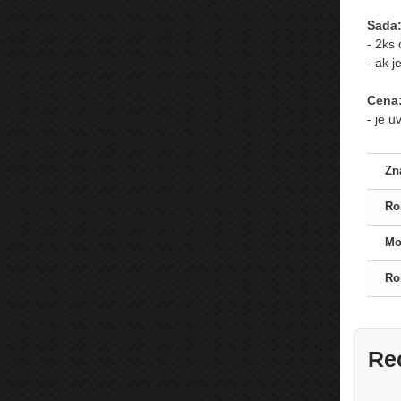
Sada
- 2ks
- ak 
Cena
- je 
Zn
Ro
Mo
Ro
Re