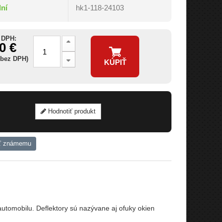
dní
hk1-118-24103
 DPH:
0 €
 bez DPH)
KÚPIŤ
Hodnotiť produkt
ť známemu
tomobilu. Deflektory sú nazývane aj ofuky okien