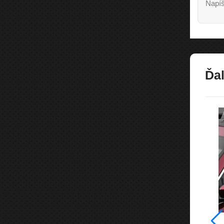
Napíš
Ďal