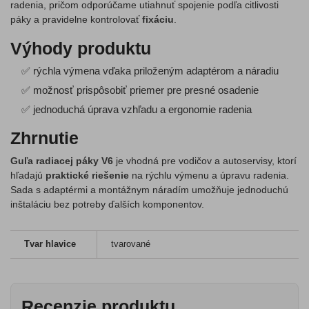
radenia, pričom odporúčame utiahnuť spojenie podľa citlivosti
páky a pravidelne kontrolovať
fixáciu
.
Výhody produktu
✅ rýchla výmena vďaka priloženým adaptérom a náradiu
✅ možnosť prispôsobiť priemer pre presné osadenie
✅ jednoduchá úprava vzhľadu a ergonomie radenia
Zhrnutie
Guľa radiacej páky V6
je vhodná pre vodičov a autoservisy, ktorí
hľadajú
praktické riešenie
na rýchlu výmenu a úpravu radenia.
Sada s adaptérmi a montážnym náradím umožňuje jednoduchú
inštaláciu bez potreby ďalších komponentov.
Tvar hlavice
tvarované
Recenzie produktu