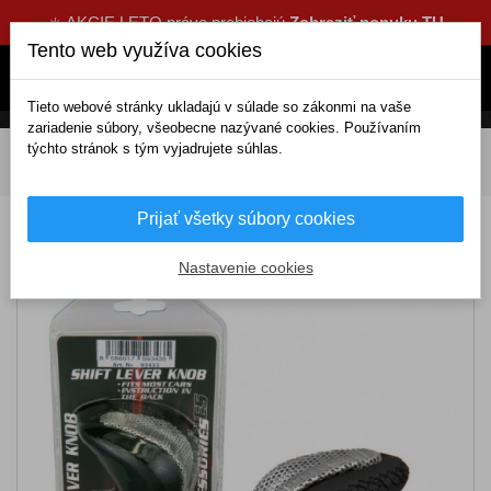
☀️ AKCIE LETO práve prebiehajú
Zobraziť ponuku TU
Tento web využíva cookies
Tieto webové stránky ukladajú v súlade so zákonmi na vaše
zariadenie súbory, všeobecne nazývané cookies. Používaním
týchto stránok s tým vyjadrujete súhlas.
DOMOV
Interiérové doplnky
Gule na volant, páku
Hlavice radiacich pák
Guľa radiacej páky V6
Prijať všetky súbory cookies
Guľa radiacej páky V6
Nastavenie cookies