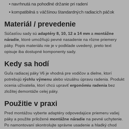
• navrhnutá na pohodlné držanie pri radení
• kompatibilná s väčšinou štandardných radiacich páčok
Materiál / prevedenie
Súčasťou sady sú
adaptéry 8, 10, 12 a 14 mm
a
montážne
náradie
, ktoré umožňujú pevné nasadenie na rôzne priemery
páky. Popis materiálu nie je v podklade uvedený, preto text
opisuje iba dostupné komponenty sady.
Kedy sa hodí
Guľa radiacej páky V6 je vhodná pre vodičov a dielne, ktorí
potrebujú
rýchlu výmenu
alebo vizuálnu úpravu radenia. Produkt
ocenia užívatelia, ktorí chcú upraviť
ergonómiu radenia
bez
zložitej demontáže celej páky.
Použitie v praxi
Pred montážou vyberte adaptéry odpovedajúce priemeru vašej
páky a použite priložené
montážne náradie
na pevné uchytenie.
Po namontovaní skontrolujte správne usadenie a hladký chod