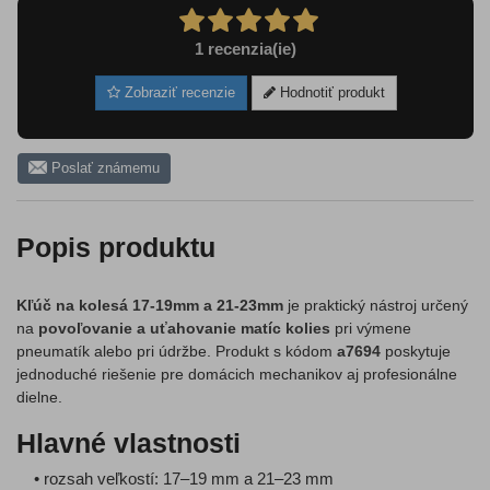
1
recenzia(ie)
Zobraziť recenzie
Hodnotiť produkt
Poslať známemu
Popis produktu
Kľúč na kolesá 17-19mm a 21-23mm
je praktický nástroj určený
na
povoľovanie a uťahovanie matíc kolies
pri výmene
pneumatík alebo pri údržbe. Produkt s kódom
a7694
poskytuje
jednoduché riešenie pre domácich mechanikov aj profesionálne
dielne.
Hlavné vlastnosti
• rozsah veľkostí: 17–19 mm a 21–23 mm