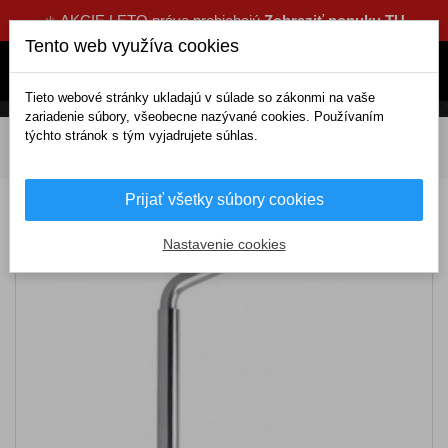
☀️ AKCIE LETO práve prebiehajú
Zobraziť ponuku TU
Tento web využíva cookies
Tieto webové stránky ukladajú v súlade so zákonmi na vaše
zariadenie súbory, všeobecne nazývané cookies. Používaním
týchto stránok s tým vyjadrujete súhlas.
DOMOV
Výbava a náradie
Náradie
Kľúče
Na kolesá
Kľúč na kolesá 17-19mm a 21-23mm
Prijať všetky súbory cookies
Kľúč na kolesá 17-19mm a 21-23mm
Nastavenie cookies