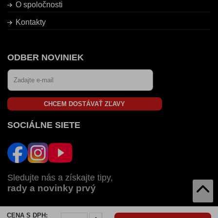
O spoločnosti
Kontakty
ODBER NOVINIEK
CHCEM DOSTÁVAŤ ZĽAVY
SOCIÁLNE SIETE
Sledujte nás a získajte tipy,
rady a novinky prvý
CENA S DPH:
AUTOZULU V: