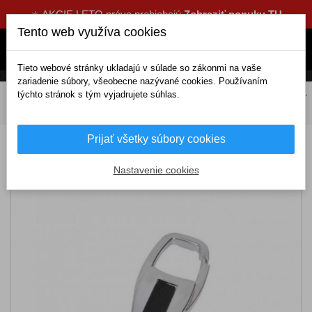
☀️ AKCIE LETO práve prebiehajú
Zobraziť ponuku TU
Tento web využíva cookies
Tieto webové stránky ukladajú v súlade so zákonmi na vaše
zariadenie súbory, všeobecne nazývané cookies. Používaním
týchto stránok s tým vyjadrujete súhlas.
DOMOV
Tuning a dekorácie
Kľúčenky
Kovové
Kľúčenka kovová - chróm V2
Prijať všetky súbory cookies
Kľúčenka kovová - chróm V2
Nastavenie cookies