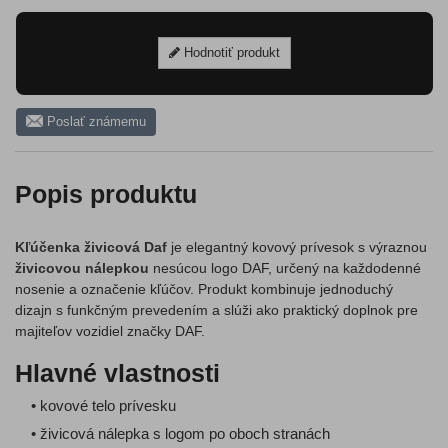
Hodnotiť produkt
Poslať známemu
Popis produktu
Kľúčenka živicová Daf
je elegantný kovový prívesok s výraznou
živicovou nálepkou
nesúcou logo DAF, určený na každodenné
nosenie a označenie kľúčov. Produkt kombinuje jednoduchý
dizajn s funkčným prevedením a slúži ako praktický doplnok pre
majiteľov vozidiel značky DAF.
Hlavné vlastnosti
• kovové telo prívesku
• živicová nálepka s logom po oboch stranách