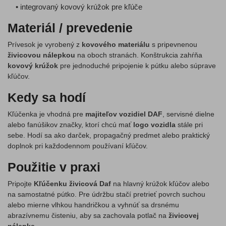
• integrovaný kovový krúžok pre kľúče
Materiál / prevedenie
Prívesok je vyrobený z
kovového materiálu
s pripevnenou
živicovou nálepkou
na oboch stranách. Konštrukcia zahŕňa
kovový krúžok
pre jednoduché pripojenie k pútku alebo súprave
kľúčov.
Kedy sa hodí
Kľúčenka je vhodná pre
majiteľov vozidiel DAF
, servisné dielne
alebo fanúšikov značky, ktorí chcú mať
logo vozidla
stále pri
sebe. Hodí sa ako darček, propagačný predmet alebo praktický
doplnok pri každodennom používaní kľúčov.
Použitie v praxi
Pripojte
Kľúčenku živicová Daf
na hlavný krúžok kľúčov alebo
na samostatné pútko. Pre údržbu stačí pretrieť povrch suchou
alebo mierne vlhkou handričkou a vyhnúť sa drsnému
abrazívnemu čisteniu, aby sa zachovala potlač na
živicovej