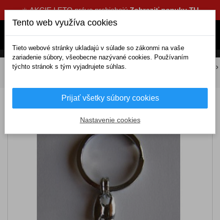
☀️ AKCIE LETO práve prebiehajú
Zobraziť ponuku TU
Tento web využíva cookies
Tieto webové stránky ukladajú v súlade so zákonmi na vaše
zariadenie súbory, všeobecne nazývané cookies. Používaním
týchto stránok s tým vyjadrujete súhlas.
DOMOV
Tuning a dekorácie
Kľúčenky
Živicové
Kľúčenka živicová Daf
Prijať všetky súbory cookies
Kľúčenka živicová Daf
Nastavenie cookies