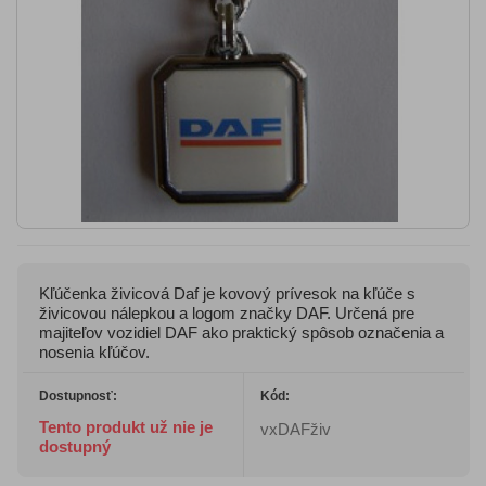
Kľúčenka živicová Daf je kovový prívesok na kľúče s
živicovou nálepkou a logom značky DAF. Určená pre
majiteľov vozidiel DAF ako praktický spôsob označenia a
nosenia kľúčov.
Dostupnosť:
Kód:
Tento produkt už nie je
vxDAFživ
dostupný